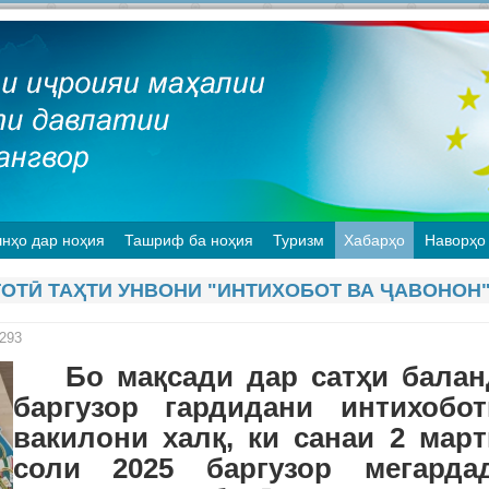
нҳо дар ноҳия
Ташриф ба ноҳия
Туризм
Хабарҳо
Наворҳо
ОТӢ ТАҲТИ УНВОНИ "ИНТИХОБОТ ВА ҶАВОНОН
293
Бо мақсади дар сатҳи балан
баргузор гардидани интихобот
вакилони халқ, ки санаи 2 март
соли 2025 баргузор мегардад