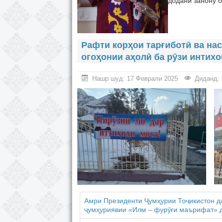
додани занону 
Рафти корҳои тарғиботӣ ва на
огоҳонии аҳолӣ ба рӯзи интихо
Нашр шуд: 17 Феврали 2025
Диданд: 
Амри Президенти Ҷумҳурии Тоҷикистон д
ҷумҳуриявии «Илм – фурӯғи маърифат» д