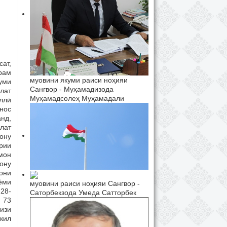
ат,
рам
муовини якуми раиси ноҳияи
уми
Сангвор - Муҳамадизода
лат
Муҳамадсолеҳ Муҳамадали
ллӣ
нос
анд,
лат
ону
рии
мон
нону
они
ёми
муовини раиси ноҳияи Сангвор -
28-
Саторбекзода Умеда Сатторбек
, 73
изи
кил