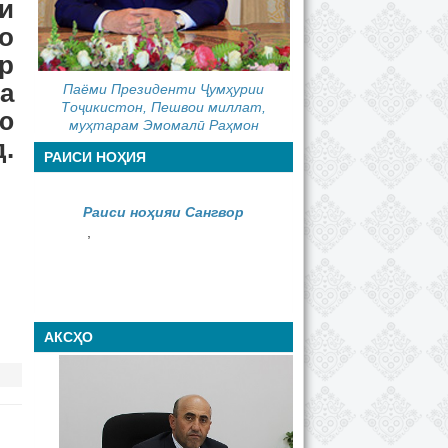
и
о
р
а
Паёми Президенти Ҷумҳурии
Тоҷикистон, Пешвои миллат,
ю
муҳтарам Эмомалӣ Раҳмон
.
РАИСИ НОҲИЯ
Раиси ноҳияи Сангвор
,
АКСҲО