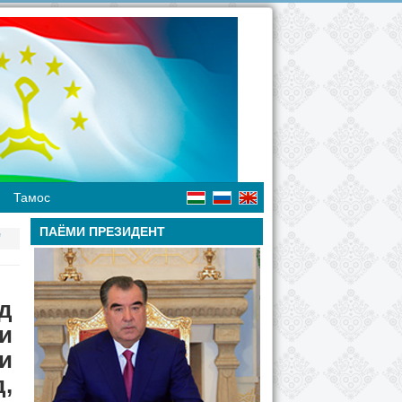
Тамос
ПАЁМИ ПРЕЗИДЕНТ
"
д
и
и
,