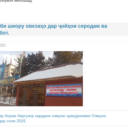
бонувон мебошад.
сби шиору овезаҳо дар ҷойҳои серодам ва
бот.
282
ар бораи баргузор кардани озмуни ҷумҳуриявии Озмуни
ар соли 2025