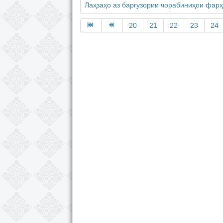
Лаҳзаҳо аз баргузории чорабиниҳои фарҳ
20
21
22
23
24