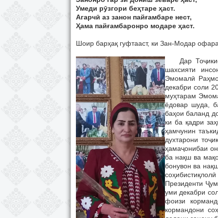
Умеди рӯзгори беҳтаре ҳаст.
Агарчӣ аз занон пайғамбаре нест,
Ҳама пайғамбаронро модаре ҳаст.
Шоир барҳақ гуфтааст, ки Зан-Модар офара
Дар Тоҷикисто
шахсияти инсо
Эмомалӣ Раҳмо
декабри соли 2
муҳтарам Эмома
ёдовар шуда, б
баҳои баланд до
ки ба қадри за
ҳамчунин таъки
духтарони тоҷи
ҳамаҷонибаи он
ба нақш ва мақо
бонувон ва нақ
соҳибистиқлолӣ
Президенти Ҷум
уми декабри сол
фоизи корманд
кормандони со