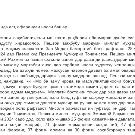
нда аст, офарандаи насли башар.
ни соҳибистиқлоли мо таҳти роҳбарии абармарди дунёи сиёс
ндӯсту хирадсолор, Пешвои маҳбубу мардуми миллат муҳта
н мақому манзалати Зан-Модар бамаротиб боло рафтааст. 28-
024 дар Паёми худ Президенти Ҷумҳурии Тоҷикистон, Пешвои мил
лӣ Раҳмон аз нақши фаъоли занон дар раванди давлатдории ми
а мақому мартабаи онҳо дар тарбияи насли худогоҳу хештанши
данд. Ва аз аҳли ҷомеа, махсусан ҷавонон даъват ба амал овард
ҳматҳо ва шабзиндадориҳои занону модарон расанд. Пешвои мил
д намуданд, ки «Мо ба азму ирода ва масъулиятшиносии бонув
к ҳамчун неруи бузурги ҷомеа эътимоди комил дорем ва дастги
ҳоро идома медиҳем». Миллати бостонии тоҷик дар ҳар давру за
ми занон арҷ мегузошт, вале бояд гуфт, ки мақому манзалати за
ши онҳо дар эъмори давлати муосир ва рушди ҷомеа маҳз дар зам
 воқеан боло рафтааст. Мисоли барҷастаи ин гуфтаҳо, ки дар Па
ҳурии Тоҷикистон, Пешвои миллат муҳтарам Эмомалӣ Раҳмон аз 
и 2024 садо дод, ҳоло дар кишвар 25 фоизи хизматчиёни давлатӣ
они соҳаи маориф, 71 фоизи кормандони соҳаи тиб, 47 фо
ҳаи фарҳанг, 37 фоизи олимон ва 30 фоизи соҳибкоронро таш