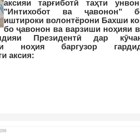
аксияи тарғиботӣ таҳти унвон
"Интихобот ва ҷавонон" б
иштироки волонтёрони Бахши ко
бо ҷавонон ва варзиши ноҳияи в
ендияи Президентӣ дар кӯча
зи ноҳия баргузор гардид
и аксия:
299