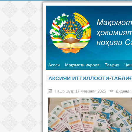
Асосӣ
Мақомоти иҷроия
Таърих
Ҷаш
АКСИЯИ ИТТИЛЛООТӢ-ТАБЛИҒ
Нашр шуд: 17 Феврали 2025
Диданд: 