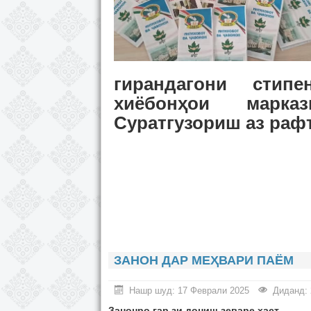
гирандагони стип
хиёбонҳои марка
Суратгузориш аз рафт
ЗАНОН ДАР МЕҲВАРИ ПАЁМ
Нашр шуд: 17 Феврали 2025
Диданд: 
Занонро гар зи дониш зеваре ҳаст,