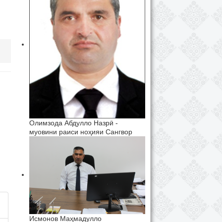
Олимзода Абдулло Назрӣ -
муовини раиси ноҳияи Сангвор
Исмонов Маҳмадулло