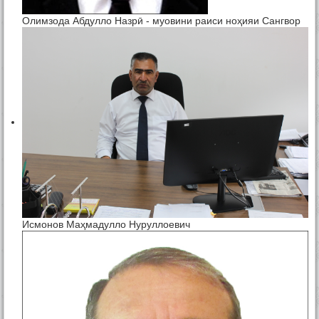
Олимзода Абдулло Назрӣ - муовини раиси ноҳияи Сангвор
Исмонов Маҳмадулло Нуруллоевич