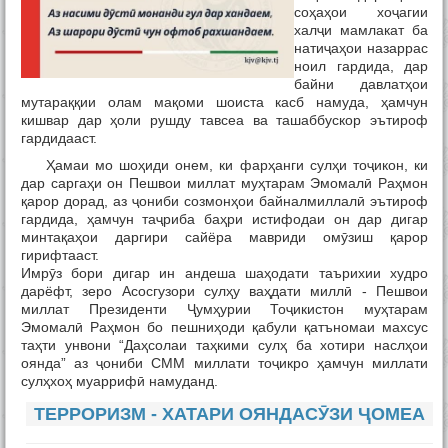
Тамос
соҳаҳои хоҷагии
халҷи мамлакат ба
натиҷаҳои назаррас
ноил гардида, дар
байни давлатҳои
мутараққии олам мақоми шоиста касб намуда, ҳамчун
кишвар дар ҳоли рушду тавсеа ва ташаббускор эътироф
гардидааст.
Ҳамаи мо шоҳиди онем, ки фарҳанги сулҳи тоҷикон, ки
дар саргаҳи он Пешвои миллат муҳтарам Эмомалӣ Раҳмон
қарор дорад, аз ҷониби созмонҳои байналмиллалӣ эътироф
гардида, ҳамчун таҷриба баҳри истифодаи он дар дигар
минтақаҳои даргири сайёра мавриди омӯзиш қарор
гирифтааст.
Имрӯз бори дигар ин андеша шаҳодати таърихии худро
дарёфт, зеро Асосгузори сулҳу ваҳдати миллӣ - Пешвои
миллат Президенти Ҷумҳурии Тоҷикистон муҳтарам
Эмомалӣ Раҳмон бо пешниҳоди қабули қатъномаи махсус
таҳти унвони “Даҳсолаи таҳкими сулҳ ба хотири наслҳои
оянда” аз ҷониби СММ миллати тоҷикро ҳамчун миллати
сулҳхоҳ муаррифӣ намуданд.
ТЕРРОРИЗМ - ХАТАРИ ОЯНДАСӮЗИ ҶОМЕА