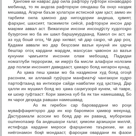
Ҳангоме ки наврас дар оила рафтору гуфтори хонаводаро
мебинад, то як андоза рафторҳои ояндааш ба онҳо наздик
мешавад. Агарчи баъзе ҳолатҳои истисноӣ ҳам ҳаст, аммо ин
тарбияи оила ҳамоно дар нигоҳдории андеша, ҳувият,
фарҳанг, шахсият, тасмимоти сиёсӣ, рафторҳои инсон дар
мақоми аввал аст. Вижагиҳои инсони инсондӯсту худогоҳро
бузургони мо ба ин шакл баршумурдаанд. Камол он аст, ки
аз худ бошӣ огоҳ, Чӣ дар хилват, чӣ дар саҳро, чӣ дар роҳ.
Қадами аввали мо дар беҳсозии вазъи кунунӣ ин ҳарчи
бештар огоҳ кардани мардум, махсусан ҷавонон аз вазъи
кунунии ҷамъияти инсонии олам мебошад. Падидаи
номатлуби терроризм, ки имрӯз ба мисли алафҳои нолозим
дар полизи инсоният давидааст, ҳамаро бояд нигарон кунад.
Аз ҳама пеш ҳамаи мо ба наздикони худ бояд огоҳӣ
расонем, ки аллакай гурӯҳҳои манфиатҷӯ чангакҳои худро
партофтаанд ва интизори сайди навбатии худ ҳастанд. Дар
ҳалли ин мушкил бояд мо ҳама саҳмгузорӣ кунем, чӣ тавре,
ки шоир гуфтааст: Кори замона хуб ба як тан намешавад, Бо
як чароғ деҳкада равшан намешавад.
Аз як гиребон сар баровардани мо роҳи
муваффақиятҳоро дар ин кор бароямон ҳамвор мекунад.
Дастурамали асосии мо бояд дар ин раванд, муборизаи
оштинопазир ба андешаҳои ғалат, ҳимояи арзишҳои миллӣ,
истифода кардани мероси фарҳангию таърихие, ки аз
ниёгонамон боқӣ мондааст, фароҳам овардани як фазои