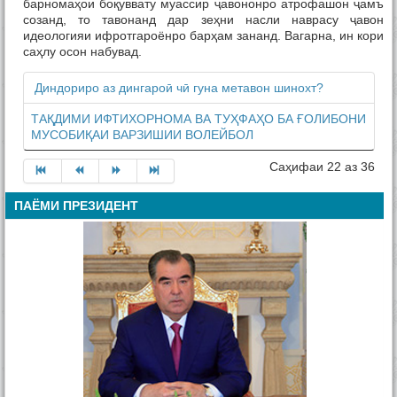
барномаҳои боқуввату муассир ҷавононро атрофашон ҷамъ
созанд, то тавонанд дар зеҳни насли наврасу ҷавон
идеологияи ифротгароёнро барҳам зананд. Вагарна, ин кори
саҳлу осон набувад.
Диндориро аз дингароӣ чӣ гуна метавон шинохт?
ТАҚДИМИ ИФТИХОРНОМА ВА ТУҲФАҲО БА ҒОЛИБОНИ
МУСОБИҚАИ ВАРЗИШИИ ВОЛЕЙБОЛ
Саҳифаи 22 аз 36
ПАЁМИ ПРЕЗИДЕНТ