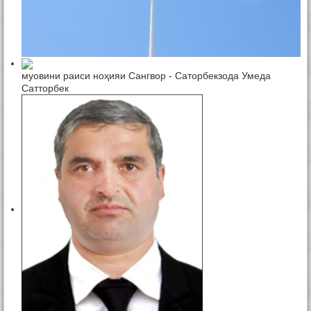
муовини раиси ноҳияи Сангвор - Саторбекзода Умеда
Сатторбек