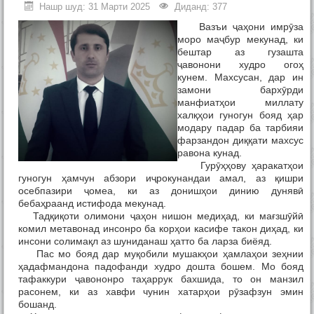
Нашр шуд: 31 Марти 2025
Диданд: 377
Вазъи ҷаҳони имрӯза
моро маҷбур мекунад, ки
бештар аз гузашта
ҷавонони худро огоҳ
кунем. Махсусан, дар ин
замони бархӯрди
манфиатҳои миллату
халқҳои гуногун бояд ҳар
модару падар ба тарбияи
фарзандон диққати махсус
равона кунад.
Гурӯҳҳову ҳаракатҳои
гуногун ҳамчун абзори иҷрокунандаи амал, аз қишри
осебпазири ҷомеа, ки аз донишҳои динию дунявӣ
бебаҳраанд истифода мекунад.
Тадқиқоти олимони ҷаҳон нишон медиҳад, ки мағзшӯйӣ
комил метавонад инсонро ба корҳои касифе такон диҳад, ки
инсони солимақл аз шуниданаш ҳатто ба ларза биёяд.
Пас мо бояд дар муқобили мушакҳои ҳамлаҳои зеҳнии
ҳадафмандона падофанди худро дошта бошем. Мо бояд
тафаккури ҷавононро таҳаррук бахшида, то он манзил
расонем, ки аз хавфи чунин хатарҳои рӯзафзун эмин
бошанд.