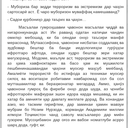
- Мубориза бар зидди терроризм ва экстремизм дар чаҳон
сартосарӣ аст.. Ё чаро муборизон муваффақ намешаванд?
- Садои қурбониҳо дар таърих ва ҷаҳон…
Масъалаи гумроҳшавии ҷавонон масъалаи ҷиддӣ ва
нигаронкунанда аст. Ин раванд одатан натиҷаи чандин
омилҳо мебошад, ки ба ояндаи онҳо таъсири манфӣ
мерасонад. Мутаассифона, ҷавонони нисбатан соддалавҳ ва
зудбовар бештар ба банди иедологияҳои гурӯҳҳои
ифротгаро афтода, ояндаи худро бештар зери хатар
мегузоранд. Модоме, маълум аст, терроризм ва экстремизм
аз ҳама хавфноктарин ва басо ҳам як мушкилоти
пешбининашавандаи ҷаҳони муосир маҳсуб меёбанд.
Амалиёти террористӣ бо истифода аз техникаи муосир
силоҳ ва воситаҳои робитавии навбаромад сол ба сол
мутташакилтар ва бераҳмонатар мегардад. Аммо, ҳанӯз
ҷавонони гумроҳ ба фиреби онҳо дода шуда, аз ҷониби
ифротгароён мафкураи эшон идора карда мешавад, ки ин
хатар ба амнияти ҳар давлату миллате дорад. Ва хонандаи
азиз, мо тасмим гирифтем, дар заминаи ҳамин мавзуи
мубрам бо Нозим Нурзода, корманди Академияи миллии
илмҳои Тоҷикистон чанд саволу масъалаеро дар миён
гузорем. Мусоҳибамон дар оғоз ин вабои номатлуби асрро
шарҳ дода, гуфт, ки: