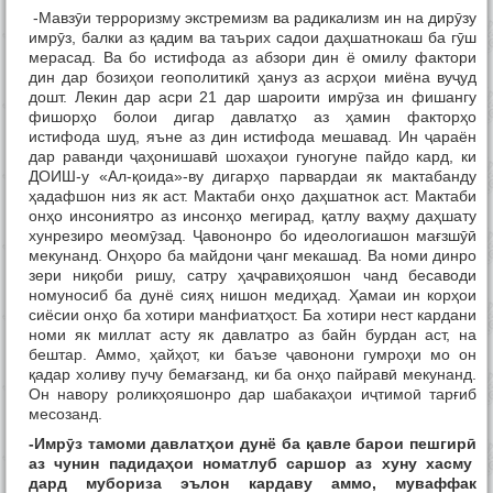
-Мавзӯи терроризму экстремизм ва радикализм ин на дирӯзу
имрӯз, балки аз қадим ва таърих садои даҳшатнокаш ба гӯш
мерасад. Ва бо истифода аз абзори дин ё омилу фактори
дин дар бозиҳои геополитикӣ ҳануз аз асрҳои миёна вуҷуд
дошт. Лекин дар асри 21 дар шароити имрӯза ин фишангу
фишорҳо болои дигар давлатҳо аз ҳамин факторҳо
истифода шуд, яъне аз дин истифода мешавад. Ин ҷараён
дар раванди ҷаҳонишавӣ шохаҳои гуногуне пайдо кард, ки
ДОИШ-у «Ал-қоида»-ву дигарҳо парвардаи як мактабанду
ҳадафшон низ як аст. Мактаби онҳо даҳшатнок аст. Мактаби
онҳо инсониятро аз инсонҳо мегирад, қатлу ваҳму даҳшату
хунрезиро меомӯзад. Ҷавононро бо идеологиашон мағзшӯӣ
мекунанд. Онҳоро ба майдони ҷанг мекашад. Ва номи динро
зери ниқоби ришу, сатру ҳаҷравиҳояшон чанд бесаводи
номуносиб ба дунё сияҳ нишон медиҳад. Ҳамаи ин корҳои
сиёсии онҳо ба хотири манфиатҳост. Ба хотири нест кардани
номи як миллат асту як давлатро аз байн бурдан аст, на
бештар. Аммо, ҳайҳот, ки баъзе ҷавонони гумроҳи мо он
қадар холиву пучу бемағзанд, ки ба онҳо пайравӣ мекунанд.
Он навору роликҳояшонро дар шабакаҳои иҷтимоӣ тарғиб
месозанд.
-Имр
ӯ
з тамоми давлат
ҳ
ои дунё ба
қ
авле барои пешгир
ӣ
аз чунин падида
ҳ
ои номатлуб саршор аз хуну хасму
дард мубориза эълон кардаву аммо, муваффак