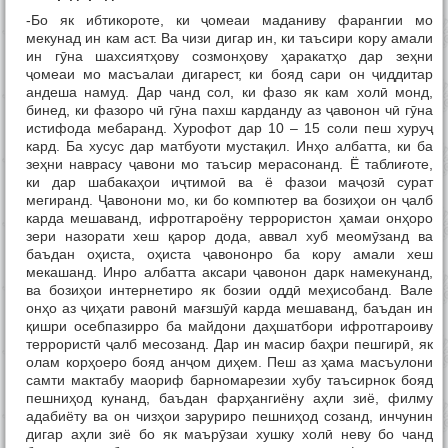
-Бо як ибтикороте, ки ҷомеаи маданиву фарангии мо
мекунад ин кам аст. Ва чизи дигар ин, ки таъсири кору амали
ин гӯна шахсиятҳову созмонҳову ҳаракатҳо дар зеҳни
ҷомеаи мо масъалаи дигарест, ки бояд сари он ҷиддитар
андеша намуд. Дар чанд сол, ки фазо як кам холӣ монд,
бинед, ки фазоро чӣ гӯна пахш карданду аз ҷавонон чӣ гӯна
истифода мебаранд. Хурофот дар 10 – 15 соли пеш хуруҷ
кард. Ба хусус дар матбуоти мустақил. Инҳо албатта, ки ба
зеҳни наврасу ҷавони мо таъсир мерасонанд. Ё таблиғоте,
ки дар шабакаҳои иҷтимоӣ ва ё фазои маҷозӣ сурат
мегиранд. Ҷавонони мо, ки бо компютер ва бозиҳои он ҷалб
карда мешаванд, ифротгароёну террористон ҳамаи онҳоро
зери назорати хеш қарор дода, аввал хуб меомӯзанд ва
баъдан оҳиста, оҳиста ҷавононро ба кору амали хеш
мекашанд. Инро албатта аксари ҷавонон дарк намекунанд,
ва бозиҳои интернетиро як бозии оддӣ меҳисобанд. Вале
онҳо аз ҷиҳати равонӣ мағзшӯӣ карда мешаванд, баъдан ин
қишри осебпазирро ба майдони даҳшатбори ифротгароиву
террористӣ ҷалб месозанд. Дар ин масир баҳри пешгирӣ, як
олам корҳоеро бояд анҷом диҳем. Пеш аз ҳама масъулони
самти мактабу маориф барномарезии хубу таъсирнок бояд
пешниҳод кунанд, баъдан фарҳангиёну аҳли зиё, филму
адабиёту ва он чизҳои заруриро пешниҳод созанд, инчунин
дигар аҳли зиё бо як маърӯзаи хушку холӣ неву бо чанд