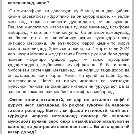
намешаванд, чаро
?
-Он эътилофҳое, ки давлатҳои дунё мекунанд дар қиболи
ҳамин ҳаракатҳову ифротчиҳо ва он муборизаҳое, ки эълон
месозанд, онҳо аз сиёсати дустандарта, ки ин суханро
Пешвои миллати мо низ ҳамеша гӯшзад мекунанд, истифода
мебаранд. Яъне, он чӣ ки мегӯянд, ба он амал намекунанд
ва барои ин ё он чорабиниҳо чунин суханҳоро паҳну
интишор месозанд. Он эътилофҳо барои ҳамин то имрӯз
самар намедиҳанд. Ҳодисаҳои охире, ки 2 марти соли 2024
дар шаҳри Москваи Федератсияи Россия рух дод бори дигар
ҷомеаи ҷаҳониро ҳушдор дод, ки танҳо муборизаи
ҳадафмандона, муборизаи муваффақона, ё ба истилоҳ
муборизаи системавӣ метавонад, ин чолишу таҳдидҳоро ва
ин хатарҳоро поин барад. Аммо, ба куллӣ аз байн бурда
наметавонанд. Чаро, ки имрӯз интернет ва воситаҳои
муассири техникӣ ва фанӣ дар ихтиёри ин гурӯҳҳо аст. Ва аз
ҷавонони хомандешаи мо бисёр истифода мебаранд.
-Фазои холии иттилоот
ӣ
, ки дар он иттилоот коф
ӣ
ё
дуруст нест, метавонад бо ро
ҳҳ
ои гуногун ба
ҷ
авонон
таъсир расонад. Ва
қ
те , ки фазои иттилоот
ӣ
хол
ӣ
аст,
гур
ӯҳҳ
ои ифрот
ӣ
метавонанд осонтар бо
ҷ
авонон
муносибат кунанд, зеро он
ҳ
о он манбаъ
ҳ
ои маълумотие
ҳ
астанд, ки дастрасии эшон осон аст… Ба ин андеша ч
ӣ
назар доред?