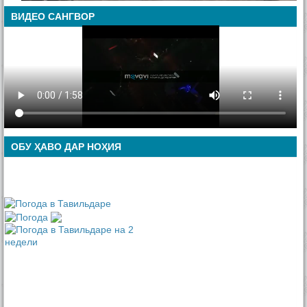
ВИДЕО САНГВОР
ОБУ ҲАВО ДАР НОҲИЯ