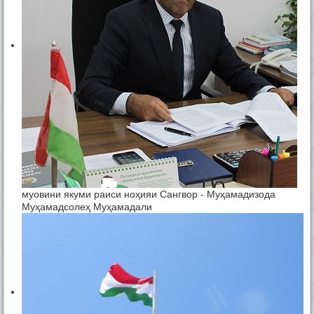
муовини якуми раиси ноҳияи Сангвор - Муҳамадизода
Муҳамадсолеҳ Муҳамадали