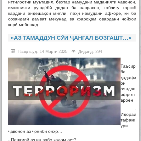
иттилоотии муътадил, беҳтар намудани маданияти ҷавонон,
имконияти рушдёбӣ додан ба наврасон, таблиғу тарғиб
кардани андешаҳои миллӣ, паҳн намудани афкоре, ки ба
созандагӣ даъват мекунад ва фароҳам овардани ҷойҳои
корӣ мебошад.
«АЗ ТАМАДДУН СӮИ ҶАНГАЛ БОЗГАШТ…»
Нашр шуд: 14 Марти 2025
Диданд: 294
-
Таъсир
ба
ҳадафҳ
ои
ояндаи
ифротг
ароён
-
Идораи
тафакк
ури
ҷавонон аз ҷониби онҳо…
- Пешгирӣ аз ин вабо кадом аст?