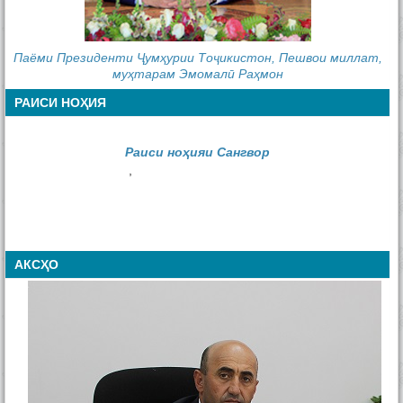
Паёми Президенти Ҷумҳурии Тоҷикистон, Пешвои миллат,
муҳтарам Эмомалӣ Раҳмон
РАИСИ НОҲИЯ
Раиси ноҳияи Сангвор
,
АКСҲО