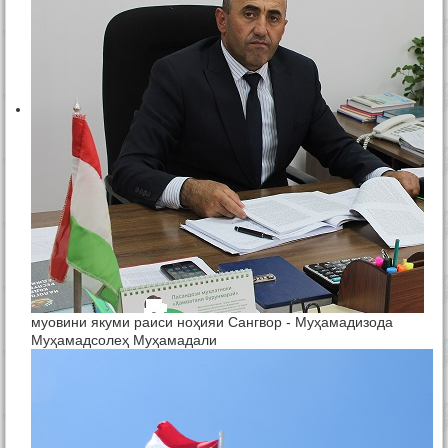
муовини якуми раиси ноҳияи Сангвор - Муҳамадизода
Муҳамадсолеҳ Муҳамадали