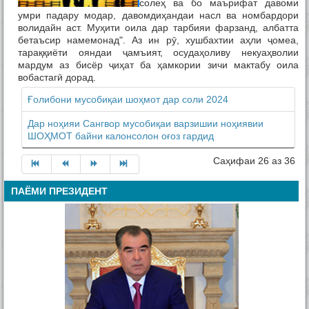
солеҳ ва бо маърифат давоми
умри падару модар, давомдиҳандаи насл ва номбардори
волидайн аст. Муҳити оила дар тарбияи фарзанд, албатта
бетаъсир намемонад". Аз ин рӯ, хушбахтии аҳли ҷомеа,
тараққиёти ояндаи ҷамъият, осудаҳоливу некуаҳволии
мардум аз бисёр ҷиҳат ба ҳамкории зичи мактабу оила
вобастагӣ дорад.
Ғолибони мусобиқаи шоҳмот дар соли 2024
Дар ноҳияи Сангвор мусобиқаи варзишии ноҳиявии
ШОҲМОТ байни калонсолон оғоз гардид
Саҳифаи 26 аз 36
ПАЁМИ ПРЕЗИДЕНТ