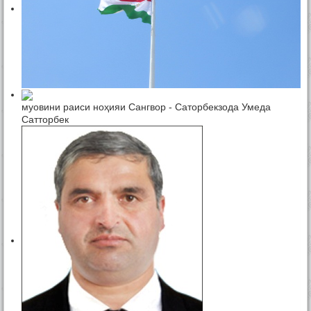
муовини раиси ноҳияи Сангвор - Саторбекзода Умеда
Сатторбек