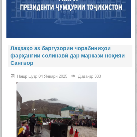
Тамос
Лаҳзаҳо аз баргузории чорабиниҳои
фарҳангии солинавӣ дар маркази ноҳияи
Сангвор
Нашр шуд: 04 Январи 2025
Диданд: 333