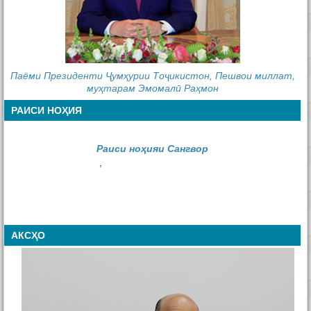
Паёми Президенти Ҷумҳурии Тоҷикистон, Пешвои миллат,
муҳтарам Эмомалӣ Раҳмон
РАИСИ НОҲИЯ
Раиси ноҳияи Сангвор
,
АКСҲО