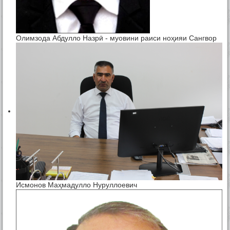
Олимзода Абдулло Назрӣ - муовини раиси ноҳияи Сангвор
Исмонов Маҳмадулло Нуруллоевич