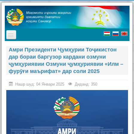
TPL_PROTOSTAR_TOGGLE_MENU
Асосӣ
Амри Президенти Ҷумҳурии Тоҷикистон
дар бораи баргузор кардани озмуни
Мақомоти иҷроия
ҷумҳуриявии Озмуни ҷумҳуриявии «Илм –
Таърих
фурӯғи маърифат» дар соли 2025
Ҷашнҳо дар ноҳия
Нашр шуд: 04 Январи 2025
Диданд: 350
Ташриф ба ноҳия
Туризм
Хабарҳо
Наворҳо