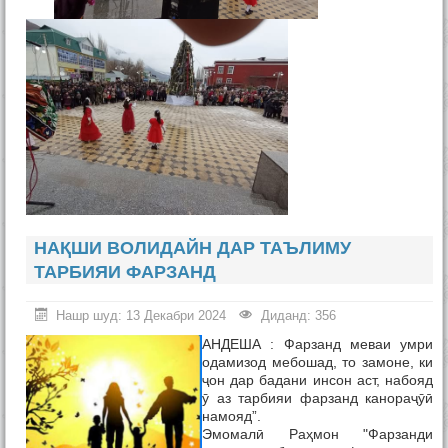
НАҚШИ ВОЛИДАЙН ДАР ТАЪЛИМУ
ТАРБИЯИ ФАРЗАНД
Нашр шуд: 13 Декабри 2024
Диданд: 356
АНДЕША : Фарзанд меваи умри
одамизод мебошад, то замоне, ки
ҷон дар бадани инсон аст, набояд
ӯ аз тарбияи фарзанд канораҷӯӣ
намояд”.
Эмомалӣ Раҳмон "Фарзанди