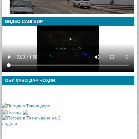
ВИДЕО САНГВОР
ОБУ ҲАВО ДАР НОҲИЯ