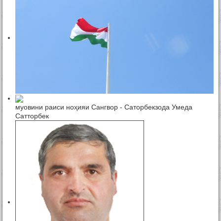
муовини раиси ноҳияи Сангвор - Саторбекзода Умеда
Сатторбек