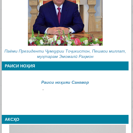
Тамос
Email
*
Тема
*
Паёми Президенти Ҷумҳурии Тоҷикистон, Пешвои миллат,
муҳтарам Эмомалӣ Раҳмон
Сообщение
*
РАИСИ НОҲИЯ
Раиси ноҳияи Сангвор
,
АКСҲО
Отправить сообщение