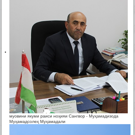
муовини якуми раиси ноҳияи Сангвор - Муҳамадизода
Муҳамадсолеҳ Муҳамадали