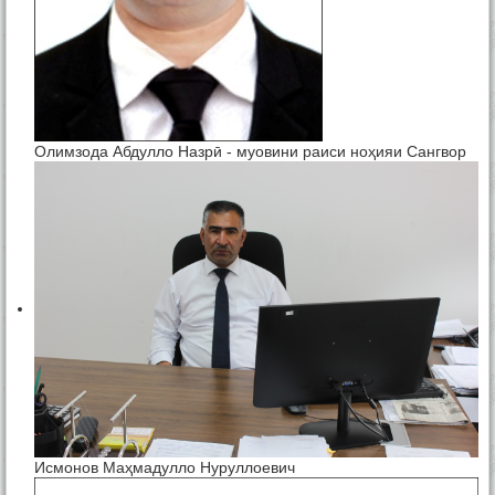
Олимзода Абдулло Назрӣ - муовини раиси ноҳияи Сангвор
Исмонов Маҳмадулло Нуруллоевич