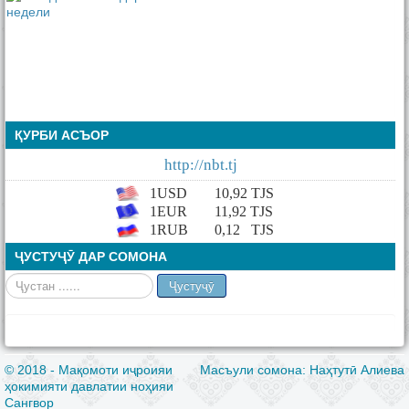
ҚУРБИ АСЪОР
http://nbt.tj
1USD
10,92
TJS
1EUR
11,92 TJS
1RUB
0,12
TJS
ҶУСТУҶӮ ДАР СОМОНА
Ҷустан
Ҷустуҷӯ
© 2018 - Мақомоти иҷроияи
Масъули сомона: Наҳтутӣ Алиева
ҳокимияти давлатии ноҳияи
Сангвор