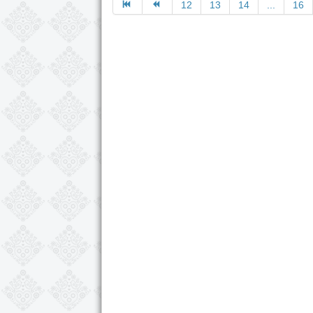
12
13
14
...
16