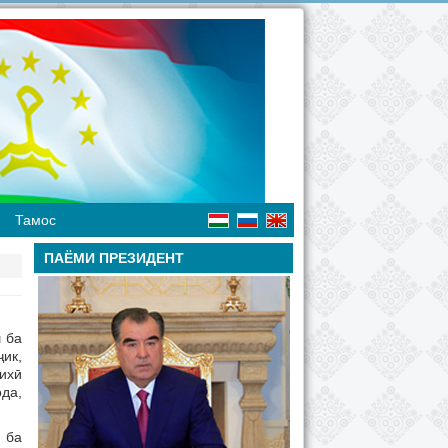
Тамос
ПАЁМИ ПРЕЗИДЕНТ
 ба
ик,
рихӣ
да,
 ба