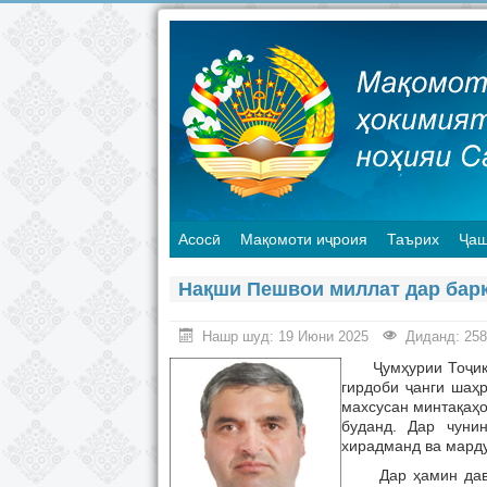
Асосӣ
Мақомоти иҷроия
Таърих
Ҷаш
Нақши Пешвои миллат дар барқ
Нашр шуд: 19 Июни 2025
Диданд: 258
Ҷумҳурии Тоҷикист
гирдоби ҷанги шаҳр
махсусан минтақаҳо
буданд. Дар чуни
хирадманд ва марду
Дар ҳамин давра,