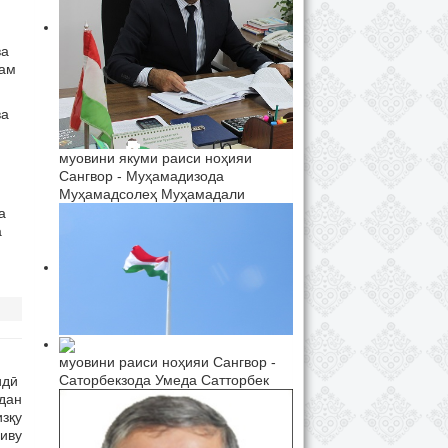
ва
ҳам
ва
муовини якуми раиси ноҳияи
Сангвор - Муҳамадизода
Муҳамадсолеҳ Муҳамадали
а
а
муовини раиси ноҳияи Сангвор -
Саторбекзода Умеда Сатторбек
идӣ
дан
зқу
иву