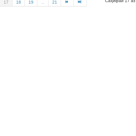
Саҳифаи 17 аз
17
18
19
...
21