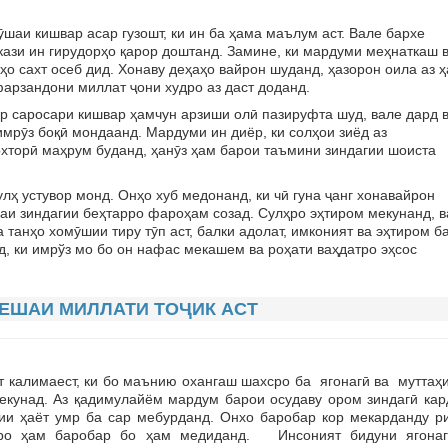
аи кишвар асар гузошт, ки ин ба ҳама маълум аст. Вале бархе
кази ин гирудорҳо қарор доштанд. Замине, ки мардуми меҳнаткаш 
ҳо сахт осеб дид. Хонаву деҳаҳо вайрон шуданд, ҳазорон оила аз 
арзандони миллат ҷони худро аз даст доданд.
 саросари кишвар ҳамчун арзиши олӣ пазируфта шуд, вале дард 
имрӯз боқӣ мондаанд. Мардуми ин диёр, ки солҳои зиёд аз
хторӣ маҳрум буданд, ҳанӯз ҳам барои таъмини зиндагии шоиста
ҳ устувор монд. Онҳо хуб медонанд, ки чӣ гуна ҷанг хонавайрон
наи зиндагии беҳтарро фароҳам созад. Сулҳро эҳтиром мекунанд, в
танҳо хомӯшии тиру тӯп аст, балки адолат, имконият ва эҳтиром б
, ки имрўз мо бо он нафас мекашем ва роҳати ваҳдатро эҳсос
ЕШАИ МИЛЛАТИ ТОҶИК АСТ
алимаест, ки бо маънию охангаш шахсро ба ягонагӣ ва муттаҳ
кунад. Аз қадимулайём мардум барои осудаву ором зиндагӣ кар
ии ҳаёт умр ба cap мебурданд. Онхо баробар кор мекарданду ри
ро ҳам баробар бо ҳам медиданд. Инсоният бидуни ягонаг