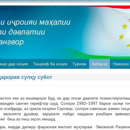
нҳо дар ноҳия
Ташриф ба ноҳия
Туризм
Хабарҳо
Наворҳо
арории сулҳу субот
он яке аз кишварҳое буд, ки дар оғози давлати тозаистиқлолаш
вандии сангин гирифтор шуд. Солҳои 1992–1997 барои халқи тоҷ
и осебдида, аз ҷумла ноҳияи Сангвор, солҳои озмоиши азими таъ
н вазъияти душвор, зарурати пайдо кардани раҳбари қавииро
мї беш аз пеш эҳсос мешуд.
 марди далеру фарзонаи миллат муҳтарам Эмомалӣ Раҳмон