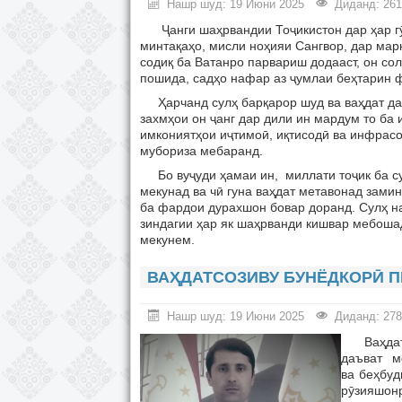
Нашр шуд: 19 Июни 2025
Диданд: 261
Ҷанги шаҳрвандии Тоҷикистон дар ҳар гӯш
минтақаҳо, мисли ноҳияи Сангвор, дар мар
содиқ ба Ватанро парвариш додааст, он сол
пошида, садҳо нафар аз ҷумлаи беҳтарин ф
Ҳарчанд сулҳ барқарор шуд ва ваҳдат дар
захмҳои он ҷанг дар дили ин мардум то ба 
имкониятҳои иҷтимоӣ, иқтисодӣ ва инфрасо
мубориза мебаранд.
Бо вуҷуди ҳамаи ин, миллати тоҷик ба сул
мекунад ва чӣ гуна ваҳдат метавонад зами
ба фардои дурахшон бовар доранд. Сулҳ на 
зиндагии ҳар як шаҳрванди кишвар мебошад
мекунем.
ВАҲДАТСОЗИВУ БУНЁДКОРӢ П
Нашр шуд: 19 Июни 2025
Диданд: 278
Ваҳдат к
даъват ме
ва беҳбуд
рӯзияшон