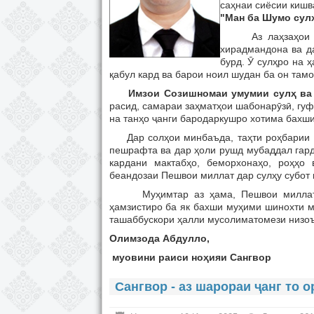
саҳнаи сиёсии кишв
"Ман ба Шумо сул
Аз лаҳзаҳои наху
хирадмандона ва да
бурд. Ӯ сулҳро на 
қабул кард ва барои ноил шудан ба он там
Имзои Созишномаи умумии сулҳ ва 
расид, самараи заҳматҳои шабонарӯзӣ, гуфт
на танҳо ҷанги бародаркушро хотима бахшид
Дар солҳои минбаъда, таҳти роҳбарии Пе
пешрафта ва дар ҳоли рушд мубаддал гард
кардани мактабҳо, беморхонаҳо, роҳҳ
беандозаи Пешвои миллат дар сулҳу субот
Муҳимтар аз ҳама, Пешвои миллат тав
ҳамзистиро ба як бахши муҳими шинохти м
ташаббускори ҳалли мусолиматомези низоъ
Олимзода Абдулло,
муовини раиси но
ҳ
ияи Сангвор
Сангвор - аз шарораи ҷанг то 