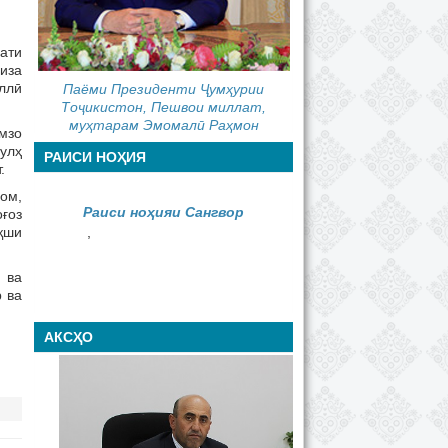
ати
иза
ллӣ
Паёми Президенти Ҷумҳурии
Тоҷикистон, Пешвои миллат,
муҳтарам Эмомалӣ Раҳмон
мзо
сулҳ
РАИСИ НОҲИЯ
.
ом,
Раиси ноҳияи Сангвор
оғоз
қши
,
 ва
 ва
АКСҲО