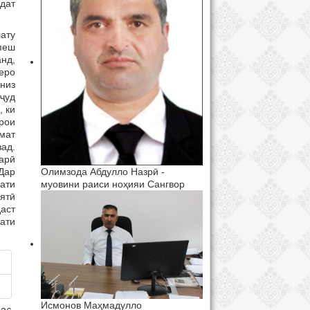
дат
ату
пеш
нд,
еро
 низ
уҷуд
, ки
арои
мат
ад.
арӣ
Дар
Олимзода Абдулло Назрӣ -
ати
муовини раиси ноҳияи Сангвор
ятӣ
даст
дати
Исмонов Маҳмадулло