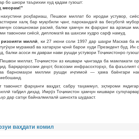
ар бо шиори таърихии худ қадам гузошт:
ҳ меорам!"
стини роҳбариаш, Пешвои миллат бо иродаи устувор, сиёс
стгирии халқ бар муқобили ҷанг, парокандагӣ ва бесуботӣ мубор
ҳамчун созишномаи расмӣ, балки ҳамчун як фарҳанг ва арзиши ми
оми тавоноии сиёсӣ, дипломатӣ ва шахсии худро сарф намуд.
ризоияти миллӣ
, ки 27 июни соли 1997 дар шаҳри Маскав ба и
угӯҳои мураккаб ва хатарҳои ҷонӣ барои худи Президент буд. Ин 
, балки асоси як давраи нави рушди устувори Тоҷикистонро гузошт
швои миллат, Тоҷикистон аз кишвари ҷангзада ба мамлакати ор
ид. Барқарорсозии деҳот, бозсозии инфрасохторҳо, ба фаъолият 
о ва барномаҳои миллии рушди иҷтимоӣ — ҳама баёнгари на
 мебошанд.
онист фарҳанги ваҳдат, сабру таҳаммул, эҳтироми якдигар
иллӣ табдил диҳад. Имрӯз Тоҷикистон ҳамчун кишвари сулҳпарвар
ҳо дар сатҳи байналмилалӣ шинохта шудааст.
орзуи ваҳдати комил