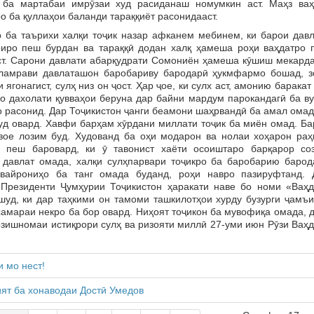
 ба мартабаи имрӯзаи худ расиданаш номумкин аст. Маҳз ваҳ
о ба қуллаҳои баланди тараққиёт расонидааст.
таърихи халқи тоҷик назар афканем мебинем, ки барои давл
риро пеш бурдан ва тараққӣ додан халқ ҳамеша роҳи ваҳдатро 
т. Сарони давлати абарқудрати Сомониён ҳамеша кӯшиш мекарда
аламрави давлаташон баробариву бародарӣ ҳукмфармо бошад, з
и ягонагист, сулҳ низ он ҷост. Ҳар ҷое, ки сулх аст, амонию баракат
бо дахолати қувваҳои беруна дар байни мардум парокандагӣ ба в
о расонид. Дар Тоҷикистон ҷанги беамони шаҳрвандӣ ба амал омад
ҷуд овард. Хавфи барҳам хӯрдани миллати тоҷик ба миён омад. Б
вое лозим буд. Худованд ба оҳи модарон ва нолаи хоҳарон раҳ
 пеш баровард, ки ӯ тавонист хаёти осоиштаро барқарор соз
давлат омада, халқи сулҳпарвари тоҷикро ба баробарию барод
вайрониҳо ба танг омада буданд, роҳи навро пазируфтанд. 
 Президенти Ҷумҳурии Тоҷикистон ҳаракати наве бо номи «Ваҳд
шуд, ки дар таҳкими он тамоми ташкилотҳои хурду бузурги ҷамъи
амараи некро ба бор овард. Ниҳоят тоҷикон ба мувофиқа омада, 
озишномаи истиқрори сулҳ ва ризояти миллӣ 27-уми июн Рӯзи Ваҳ
 мо нест!
ят ба хонаводаи Достӣ Умедов