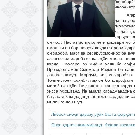
баробарӣ
инсониятр
Агар ба 
давлатдо
гирифтаас
ки дар қ
хар ҷое, к
он ҷост. Пас аз истиқлолияти кишвари мо 
омад, ки он бар пояҳои ваҳдат зарари худр
он харобӣ, марг ва бесарусомониро ба ву
азнавсозии харобаҳо ва эҳёи миллат пеш
карда, шахсеро аз миёни халқ ба сафи
Президентамон Эмомалӣ Раҳмон ба сари 
даъват намуд. Мардум, ки аз харобию 
Тоҷикистони соҳибистиқлол бо шарофати
миллӣ ва эҳёи Тоҷикистон» ташкил карда 
ҳисса гузоштанд. Ин амали хирадмандона с
ба дасти ҳам доданд. Бо имзо гардидани с
миллӣ эълон шуд.
Либоси сиёҳи дарозу рӯйи баста фарҳанги
Онҳо ҳаргиз намемиранд: Изҳори тасалли