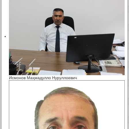
Исмонов Маҳмадулло Нуруллоевич