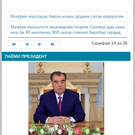
Вохӯрии муштарак барои коҳиш додани сатҳи коррупсия
Маҷмуи маҳсулоти кишоварзии ноҳияи Сангвор дар шаш
моҳ ба 49 миллиону 900 ҳазор сомонӣ баробар гардид
Саҳифаи 14 аз 36
ПАЁМИ ПРЕЗИДЕНТ