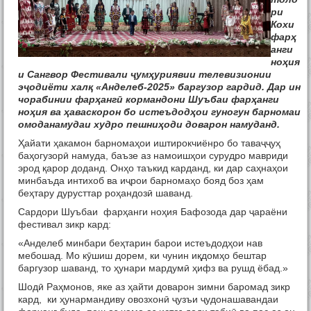
ри
Кохи
фарҳ
анги
ноҳия
и Сангвор Фестивали ҷумҳуриявии телевизионии
эҷодиёти халқ «Анделеб-2025» баргузор гардид. Дар ин
чорабинии фарҳангӣ кормандони Шуъбаи фарҳанги
ноҳия ва ҳаваскорон бо истеъдодҳои гуногун барномаи
омоданамудаи худро пешниҳоди доварон намуданд.
Ҳайати ҳакамон барномаҳои иштирокчиёнро бо таваҷҷуҳ
баҳогузорӣ намуда, баъзе аз намоишҳои сурудро мавриди
эрод қарор доданд. Онҳо таъкид карданд, ки дар саҳнаҳои
минбаъда интихоб ва иҷрои барномаҳо бояд боз ҳам
беҳтару дурусттар роҳандозӣ шаванд.
Сардори Шуъбаи фарҳанги ноҳия Бафозода дар ҷараёни
фестивал зикр кард:
«Анделеб минбари беҳтарин барои истеъдодҳои нав
мебошад. Мо кӯшиш дорем, ки чунин иқдомҳо бештар
баргузор шаванд, то ҳунари мардумӣ ҳифз ва рушд ёбад.»
Шодӣ Раҳмонов, яке аз ҳайти доварон зимни баромад зикр
кард, ки ҳунармандиву овозхонӣ ҷузъи ҷудонашавандаи