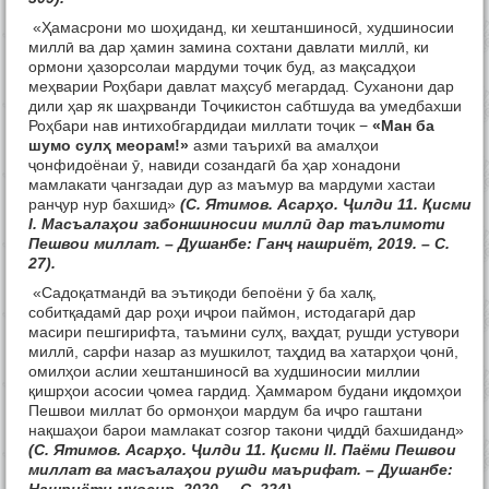
«Ҳамасрони мо шоҳиданд, ки хештаншиносӣ, худшиносии
миллӣ ва дар ҳамин замина сохтани давлати миллӣ, ки
ормони ҳазорсолаи мардуми тоҷик буд, аз мақсадҳои
меҳварии Роҳбари давлат маҳсуб мегардад. Суханони дар
дили ҳар як шаҳрванди Тоҷикистон сабтшуда ва умедбахши
Роҳбари нав интихобгардидаи миллати тоҷик −
«Ман ба
шумо сулҳ меорам!»
азми таърихӣ ва амалҳои
ҷонфидоёнаи ӯ, навиди созандагӣ ба ҳар хонадони
мамлакати ҷангзадаи дур аз маъмур ва мардуми хастаи
ранҷур нур бахшид»
(С. Ятимов. Асарҳо. Ҷилди 11. Қисми
I. Масъалаҳои забоншиносии миллӣ дар таълимоти
Пешвои миллат. – Душанбе: Ганҷ нашриёт, 2019. – С.
27).
«Садоқатмандӣ ва эътиқоди бепоёни ӯ ба халқ,
собитқадамӣ дар роҳи иҷрои паймон, истодагарӣ дар
масири пешгирифта, таъмини сулҳ, ваҳдат, рушди устувори
миллӣ, сарфи назар аз мушкилот, таҳдид ва хатарҳои ҷонӣ,
омилҳои аслии хештаншиносӣ ва худшиносии миллии
қишрҳои асосии ҷомеа гардид. Ҳаммаром будани иқдомҳои
Пешвои миллат бо ормонҳои мардум ба иҷро гаштани
нақшаҳои барои мамлакат созгор такони ҷиддӣ бахшиданд»
(С. Ятимов. Асарҳо. Ҷилди 11. Қисми II. Паёми Пешвои
миллат ва масъалаҳои рушди маърифат. – Душанбе: