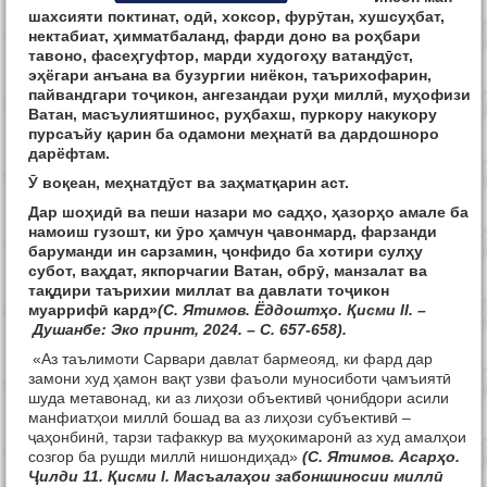
шахсияти поктинат, одӣ, хоксор, фурӯтан, хушсуҳбат,
нектабиат, ҳимматбаланд, фарди доно ва роҳбари
тавоно, фасеҳгуфтор, марди худогоҳу ватандӯст,
эҳёгари анъана ва бузургии ниёкон, таърихофарин,
пайвандгари тоҷикон, ангезандаи руҳи миллӣ, муҳофизи
Ватан, масъулиятшинос, руҳбахш, пуркору накукору
пурсаъйу қарин ба одамони меҳнатӣ ва дардошноро
дарёфтам.
Ӯ воқеан, меҳнатдӯст ва заҳматқарин аст.
Дар шоҳидӣ ва пеши назари мо садҳо, ҳазорҳо амале ба
намоиш гузошт, ки ӯро ҳамчун ҷавонмард, фарзанди
баруманди ин сарзамин, ҷонфидо ба хотири сулҳу
субот, ваҳдат, якпорчагии Ватан, обрӯ, манзалат ва
тақдири таърихии миллат ва давлати тоҷикон
муаррифӣ кард»
(С. Ятимов. Ёддоштҳо. Қисми II. –
Душанбе: Эко принт, 2024. – С. 657-658).
«Аз таълимоти Сарвари давлат бармеояд, ки фард дар
замони худ ҳамон вақт узви фаъоли муносиботи ҷамъиятӣ
шуда метавонад, ки аз лиҳози объективӣ ҷонибдори асили
манфиатҳои миллӣ бошад ва аз лиҳози субъективӣ –
ҷаҳонбинӣ, тарзи тафаккур ва муҳокимаронӣ аз худ амалҳои
созгор ба рушди миллӣ нишондиҳад»
(С. Ятимов. Асарҳо.
Ҷилди 11. Қисми I. Масъалаҳои забоншиносии миллӣ