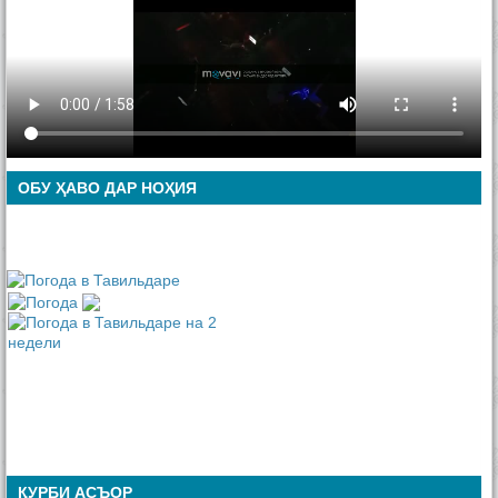
ОБУ ҲАВО ДАР НОҲИЯ
ҚУРБИ АСЪОР