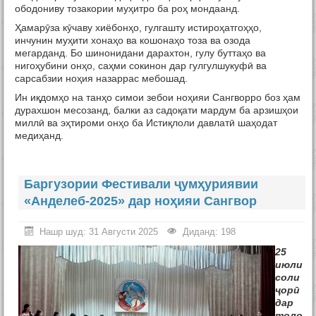
Тамос
ободониву тозакории муҳитро ба роҳ мондаанд.
Ҳамарӯза кӯчаву хиёбонҳо, гулгашту истироҳатгоҳҳо,
инчунин муҳити хонаҳо ва кошонаҳо тоза ва озода
мегарданд. Бо шинонидани дарахтон, гулу буттаҳо ва
нигоҳубини онҳо, саҳми сокинон дар гулгулшукуфӣ ва
сарсабзии ноҳия назаррас мебошад.
Ин иқдомҳо на танҳо симои зебои ноҳияи Сангворро боз ҳам
дурахшон месозанд, балки аз садоқати мардум ба арзишҳои
миллӣ ва эҳтироми онҳо ба Истиқлоли давлатӣ шаҳодат
медиҳанд.
Баргузории Фестивали ҷумҳуриявии
«Анделеб-2025» дар ноҳияи Сангвор
Нашр шуд: 31 Августи 2025
Диданд: 198
25
июли
соли
ҷорӣ
дар
толо