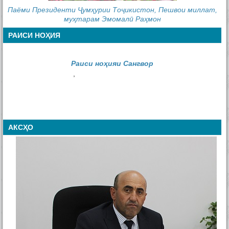
Паёми Президенти Ҷумҳурии Тоҷикистон, Пешвои миллат,
муҳтарам Эмомалӣ Раҳмон
РАИСИ НОҲИЯ
Раиси ноҳияи Сангвор
,
АКСҲО