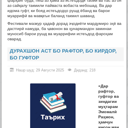
фарҳанг буда, пеш аз ҳама аз истеъдоди табиӣ ва пас аз он
аз сайқалу такмили пайваста вобаста мебошад. Ва дар
идома гуфт, ки бояд истеъдодҳо рушд ёбанд ва барои
муаррифӣ ва мавқеъи баланд такмил шаванд.
Фестивали мазкур ҳадаф дорад эҷодиёти мардумиро эҳё ва
дастгирӣ намуда, ба ҷавонон ва ҳунармандон заминаи
муносиб барои рушд ва муаррифии истеъдод фароҳам
оварад.
ДУРАХШОН АСТ БО РАФТОР, БО КИРДОР,
БО ГУФТОР
Нашр шуд: 29 Августи 2025
Диданд: 218
«Дар
рафтор,
гуфтор ва
зиндагии
муҳтарам
Эмомалӣ
Раҳмон,
ҳамчун
инсон ман