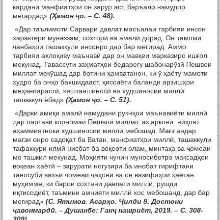
кардани манфиатҳои он зарур аст, баръало намудор
мегардад»
(Ҳамон ҷо. – С. 48).
«Дар таълимоти Сарвари давлат масъалаи тарбияи инсон
характери муназзам, сохторӣ ва амалӣ дорад. Он тамоми
ҷанбаҳои ташаккули инсонро дар бар мегирад. Аммо
тарбияи ахлоқиву маънавӣ дар он мавқеи марказиро ишғол
мекунад. Тавассути заҳматҳои бедареғу шабонарӯзӣ Пешвои
миллат мекӯшад дар ботини ҳамватанон, ки ӯ ҳаёту мамоти
худро ба онҳо бахшидааст, ҳиссиёти баланди арзишҳои
меҳанпарастӣ, хештаншиносӣ ва худшиносии миллӣ
ташаккул ёбад»
(Ҳамон ҷо. – С. 51).
«Дарки амиқи амалӣ намудани рукнҳои маънавиёти миллӣ
дар партави корномаи Пешвои миллат, аз аркони ниҳоят
аҳаммиятноки худшиносии миллӣ мебошад. Мағз андар
мағзи онро садоқат ба Ватан, манфиатҳои миллӣ, ташаккули
тафаккури илмӣ нисбат ба воқеоти олам, минтақа ва ҷомеаи
мо ташкил мекунад. Моҳияти чунин муносиботро мақсадҳои
воқеан ҳаётӣ – зарурати ногузири ба инобат гирифтани
таносуби вазъи ҷомеаи ҷаҳонӣ ва он вазифаҳои ҳаётан
муҳимме, ки барои сохтани давлати миллӣ, рушди
иқтисодиёт, таъмини амнияти миллӣ хос мебошанд, дар бар
мегирад»
(С. Ятимов. Асарҳо. Ҷилди 8. Достони
ҷавонмардӣ. – Душанбе: Ганҷ нашриёт, 2019. – С. 308-
309).