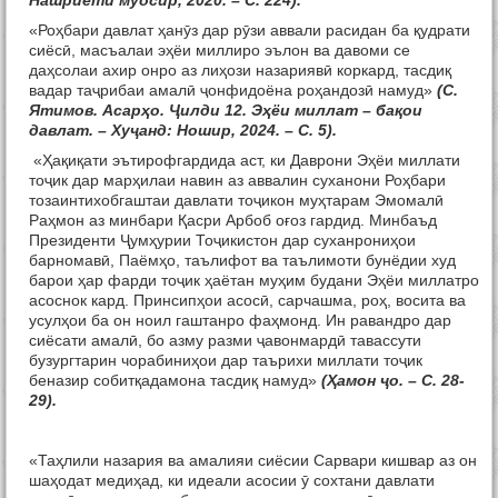
Нашриёти муосир, 2020. – С. 224).
«Роҳбари давлат ҳанӯз дар рӯзи аввали расидан ба қудрати
сиёсӣ, масъалаи эҳёи миллиро эълон ва давоми се
даҳсолаи ахир онро аз лиҳози назариявӣ коркард, тасдиқ
вадар таҷрибаи амалӣ ҷонфидоёна роҳандозӣ намуд»
(С.
Ятимов. Асарҳо. Ҷилди 12. Эҳёи миллат – бақои
давлат. – Хуҷанд: Ношир, 2024. – С. 5).
«Ҳақиқати эътирофгардида аст, ки Даврони Эҳёи миллати
тоҷик дар марҳилаи навин аз аввалин суханони Роҳбари
тозаинтихобгаштаи давлати тоҷикон муҳтарам Эмомалӣ
Раҳмон аз минбари Қасри Арбоб оғоз гардид. Минбаъд
Президенти Ҷумҳурии Тоҷикистон дар суханрониҳои
барномавӣ, Паёмҳо, таълифот ва таълимоти бунёдии худ
барои ҳар фарди тоҷик ҳаётан муҳим будани Эҳёи миллатро
асоснок кард. Принсипҳои асосӣ, сарчашма, роҳ, восита ва
усулҳои ба он ноил гаштанро фаҳмонд. Ин равандро дар
сиёсати амалӣ, бо азму разми ҷавонмардӣ тавассути
бузургтарин чорабиниҳои дар таърихи миллати тоҷик
беназир собитқадамона тасдиқ намуд»
(Ҳамон ҷо. – С. 28-
29).
«Таҳлили назария ва амалияи сиёсии Сарвари кишвар аз он
шаҳодат медиҳад, ки идеали асосии ӯ сохтани давлати