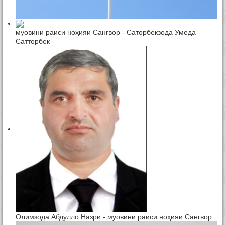
муовини раиси ноҳияи Сангвор - Саторбекзода Умеда
Сатторбек
Олимзода Абдулло Назрӣ - муовини раиси ноҳияи Сангвор