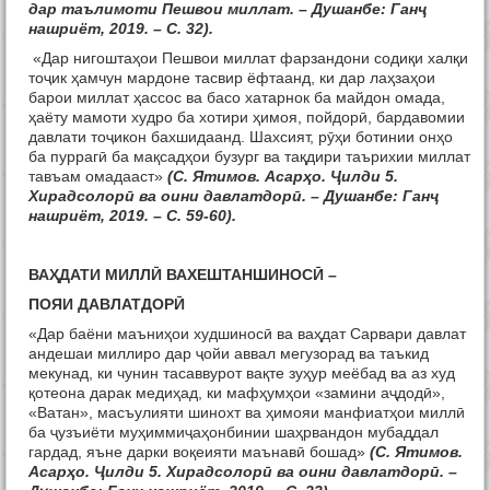
дар таълимоти Пешвои миллат. – Душанбе: Ганҷ
нашриёт, 2019. – С. 32).
«Дар нигоштаҳои Пешвои миллат фарзандони содиқи халқи
тоҷик ҳамчун мардоне тасвир ёфтаанд, ки дар лаҳзаҳои
барои миллат ҳассос ва басо хатарнок ба майдон омада,
ҳаёту мамоти худро ба хотири ҳимоя, пойдорӣ, бардавомии
давлати тоҷикон бахшидаанд. Шахсият, рӯҳи ботинии онҳо
ба пуррагӣ ба мақсадҳои бузург ва тақдири таърихии миллат
тавъам омадааст»
(С. Ятимов. Асарҳо. Ҷилди 5.
Хирадсолорӣ ва оини давлатдорӣ. – Душанбе: Ганҷ
нашриёт, 2019. – С. 59-60).
ВАҲДАТИ МИЛЛӢ ВАХЕШТАНШИНОСӢ –
ПОЯИ ДАВЛАТДОРӢ
«Дар баёни маъниҳои худшиносӣ ва ваҳдат Сарвари давлат
андешаи миллиро дар ҷойи аввал мегузорад ва таъкид
мекунад, ки чунин тасаввурот вақте зуҳур меёбад ва аз худ
қотеона дарак медиҳад, ки мафҳумҳои «замини аҷдодӣ»,
«Ватан», масъулияти шинохт ва ҳимояи манфиатҳои миллӣ
ба ҷузъиёти муҳиммиҷаҳонбинии шаҳрвандон мубаддал
гардад, яъне дарки воқеияти маънавӣ бошад»
(С. Ятимов.
Асарҳо. Ҷилди 5. Хирадсолорӣ ва оини давлатдорӣ. –