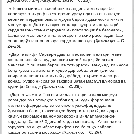
Душанбе: Ганҷ нашриёт, 2019. – С. 23)
.
«Пешвои миллат ҷаҳонбинӣ ва андешаи миллиро бо
далелҳои эътироф ва эҳтироми урфу одат ва анъанаҳои
деринаи мардумӣ омили муҳим барои худшиносии миллӣ
мешуморад. Дар ин лаҳза на танҳо қудрати истодагарӣ
карда тавонистани фарҳанги миллати тоҷик ба бегонагон,
балки ба маънавиёти истилогарон таъсир расонидан, бар
онон пирӯз гаштан ишора карда мешавад»
(Ҳамон ҷо. – С.
24-25).
«Дар таълифи Сарвари давлат масъалаи меҳварӣ, яъне
хештаншиносӣ ва худшиносии миллӣ дар ҷойи аввал
меистад. Ӯ гаштаву баргашта хотиррасон мекунад, ки инсон
бояд қувва ва имконоти худро дар вобастагии кулл бо
доираи манфиатҳои миллӣ дарёбад, таърихи миллатро
донад, худро нисбат ба тақдири Ватан масъул шуморад ва
худкифо бошад»
(Ҳамон ҷо. – С. 26).
«Дар таълимоти Пешвои миллат таърихи халқ маҷмуи
равандҳо ва натиҷаҳое мебошад, ки худи фарзандони
миллат офаридаанд ва ба онҳо муваффақ шудаанд.
Ҳамзамон бо ин, шахсиятҳои бузурги таърихӣ, ки худро
ҳамчун қаҳрамон ва номбардорони миллат муаррифӣ
кардаанд, ба некӣ ёдоварӣ карда мешаванд. Аз ин лиҳоз,
зарурати аз онҳо ибрат гирифтан ва ба онҳо пайравӣ
карданро таъкид месозад»
(Ҳамон ҷо. – С. 26).