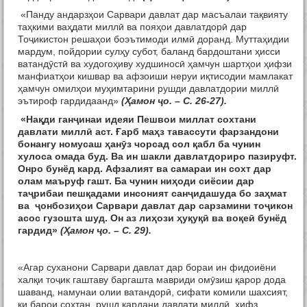
«Панду андарзҳои Сарвари давлат дар масъалаи тақвияту
таҳкими ваҳдати миллӣ ва пояҳои давлатдорӣ дар
Тоҷикистон решаҳои боэътимоди илмӣ доранд. Муттаҳидии
мардум, пойдории сулҳу субот, баланд бардоштани ҳисси
ватандӯстӣ ва худогоҳиву худшиносӣ ҳамчун шартҳои ҳифзи
манфиатҳои кишвар ва афзоиши неруи иқтисодии мамлакат
ҳамчун омилҳои муҳимтарини рушди давлатдории миллӣ
эътироф гардидаанд»
(Ҳамон ҷо. – С. 26-27).
«Нақди ганҷинаи идеяи Пешвои миллат сохтани
давлати миллӣ аст. Ғарб маҳз тавассути фарзандони
бонангу номусаш ҳанӯз чорсад сол қабл ба чунин
хулоса омада буд. Ва ин шакли давлатдориро пазируфт.
Онро бунёд кард. Афзалият ва самараи ин сохт дар
олам маъруф гашт. Ба чунин ниҳоди сиёсии дар
таҷрибаи пешқадами инсоният санҷидашуда бо заҳмат
ва ҷонбозиҳои Сарвари давлат дар сарзамини тоҷикон
асос гузошта шуд. Он аз лиҳози ҳуқуқӣ ва воқеӣ бунёд
гардид»
(Ҳамон ҷо. – С. 29).
«Агар суханони Сарвари давлат дар бораи ин фидоиёни
халқи тоҷик гаштаву баргашта мавриди омӯзиш қарор дода
шаванд, намунаи олии ватандорӣ, сифати комили шахсият,
ки барои сохтан, рушд кардани давлати миллӣ, ҳифз