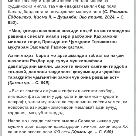
миллӣ тавассути тарбияи ҳисси хештаншиносӣ ва
худшиносии миллӣ, таъмини ваҳдати миллӣ бар пояи
баланд бардоштани некуаҳволии мардум аст»
(С. Ятимов.
Ёддоштҳо. Қисми II. – Душанбе: Эко принт, 2024. – С.
652).
«Ман, ҳамчун шаҳрванд шоҳиди воқеӣ ва иштирокдори
раванди сиёсати амалӣ зери раҳбарии Қаҳрамони
миллати тоҷик, Президенти Ҷумҳурии Тоҷикистон
муҳтарам Эмомалӣ Раҳмон ҳастам.
Аз ин лиҳоз, барои мо арзишмандии табиат ва нақши
шахсияти Раҳбар дар тулуи мушкилнафаси
давлатдории миллӣ, шароити ниҳоят сангини гирдоби
таърихӣ, даврони тақдирсоз, қонунмандии ҷараёни
тараққиёти ҷамъиятии замон чун оина равшан аст»
(Ҳамон ҷо. – С. 649).
«Яке аз самтҳои омӯзиши сифати шахсияти раҳбар,
инъикоси фаъолияти ӯ дар ҳолати динамикӣ – қудрати
пешрафт, ҳалли мушкилот ва сарнавишти сиёсии ҷомеа, ки
новобаста аз иродаи зимомдори мамлакат арзи вуҷуд
кардааст, маҳсуб мегардад.
Насли мо шоҳиди сиёсати амалии Сарвари кишвар дар
мушкилтарин даврони давлатдории тоҷикон, охири асри ХХ
ва нимаи аввали асри ХХI аст»
(Ҳамон ҷо. – С. 649).