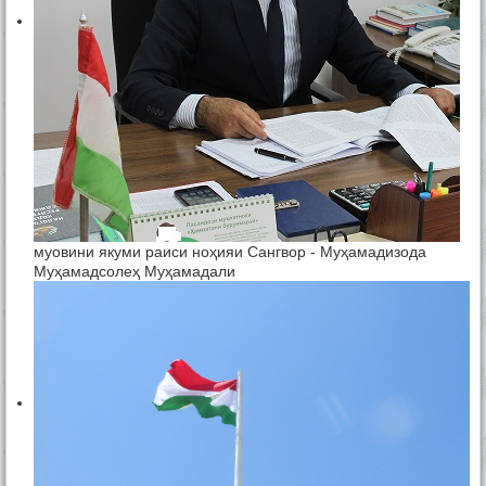
муовини якуми раиси ноҳияи Сангвор - Муҳамадизода
Муҳамадсолеҳ Муҳамадали