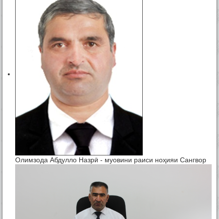
Олимзода Абдулло Назрӣ - муовини раиси ноҳияи Сангвор