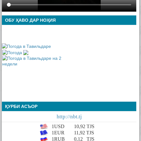
ОБУ ҲАВО ДАР НОҲИЯ
ҚУРБИ АСЪОР
http://nbt.tj
1USD
10,92
TJS
1EUR
11,92 TJS
1RUB
0,12
TJS