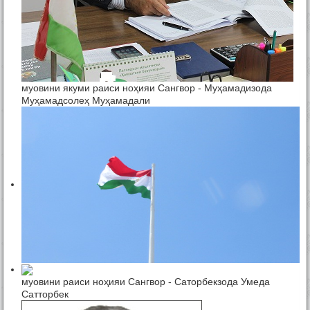
муовини якуми раиси ноҳияи Сангвор - Муҳамадизода
Муҳамадсолеҳ Муҳамадали
муовини раиси ноҳияи Сангвор - Саторбекзода Умеда
Сатторбек