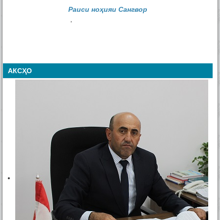
Раиси ноҳияи Сангвор
,
АКСҲО