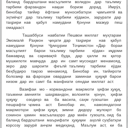
баланд бардоштани масъулияти волидон дар таълиму
тарбияи фарзандон нақши боризе дорад. Имрӯз,
бинобар тағйир ёфтани муносибатҳои ҷамъиятӣ ва
эҳтиёҷот дар таълиму тарбияи кӯдакон, зарурати дар
таҳрири нав қабул намудани Қонуни мазкур пеш
омадааст.
Ташаббуси навбатии Пешвои миллат муҳтарам
Эмомалӣ Раҳмон ҷиҳати дар таҳрири нав қабул
намудани Қонуни Ҷумҳурии Тоҷикистон «Дар бораи
масъулият барои таълиму тарбияи кӯдак» иқдоми
бамаврид ва саривақтӣ буда, дар ҳалли як қатор
мушкилоти мавҷуда дар ин самт мусоидат менамояд,
зеро дар шароити феълӣ таълиму тарбияи кӯдак
беҳбудиро тақозо менамояд. Бинобар ин, тағйироти
болозикр ва фароҳам овардани заминаи ҳуқуқӣ барои
низом дар ин самт ба манфиати ояндаи миллат аст.
Вазифаи мо - кормандони мақомоти ҳифзи ҳуқуқ,
таъмини амнияти шаҳрвандон, волоияти қонун, ҳифзи
ҳуқуқу озодиҳо ва ба васила, саҳм гузоштан дар
пешрафти ҷомеа аст. Бинобар ин, намояндагони
мақомотҳои ҳифзи ҳуқуқ зимни дидору мулоқот бо
сокинон ҳамин масъалаҳоро дар миён гузошта, оид ба
баланд бардоштани маърифати ҳуқуқии аҳолӣ суҳбатҳои
корсозу зарурӣ анҷом медиҳанд. Маълум аст, ки ба