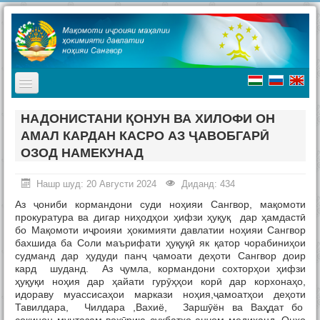
TPL_PROTOSTAR_TOGGLE_MENU
Асосӣ
НАДОНИСТАНИ ҚОНУН ВА ХИЛОФИ ОН
АМАЛ КАРДАН КАСРО АЗ ҶАВОБГАРӢ
Мақомоти иҷроия
ОЗОД НАМЕКУНАД
Таърих
Нашр шуд: 20 Августи 2024
Диданд: 434
Ҷашнҳо дар ноҳия
Аз ҷониби кормандони суди ноҳияи Сангвор, мақомоти
Ташриф ба ноҳия
прокуратура ва дигар ниҳодҳои ҳифзи ҳуқуқ дар ҳамдастӣ
бо Мақомоти иҷроияи ҳокимияти давлатии ноҳияи Сангвор
Туризм
бахшида ба Соли маърифати ҳуқуқӣ як қатор чорабиниҳои
судманд дар ҳудуди панҷ ҷамоати деҳоти Сангвор доир
Хабарҳо
кард шуданд. Аз ҷумла, кормандони сохторҳои ҳифзи
ҳуқуқи ноҳия дар ҳайати гурӯҳҳои корӣ дар корхонаҳо,
идораву муассисаҳои маркази ноҳия,ҷамоатҳои деҳоти
Наворҳо
Тавилдара, Чилдара ,Вахиё, Заршӯён ва Ваҳдат бо