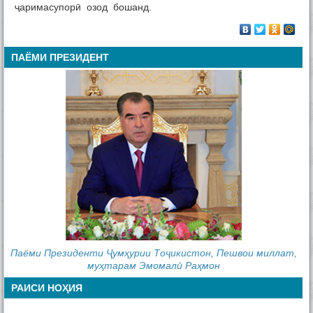
ҷаримасупорӣ озод бошанд.
ПАЁМИ ПРЕЗИДЕНТ
Паёми Президенти Ҷумҳурии Тоҷикистон, Пешвои миллат,
муҳтарам Эмомалӣ Раҳмон
РАИСИ НОҲИЯ