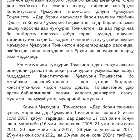
сокинон мунтазам вохӯрию суҳбатҳо анҷом медиҳанд. Онҳо
Тамос
дар суҳбатҳо бо сокинон шарҳу тафсири меъёрҳои
Конститутсияи Ҷумҳурии Тоҷикистон, Қонуни Ҷумҳурии
Тоҷикистон «Дар бораи масъулият барои таълиму тарбияи
кӯдак» ва Қонуни Ҷумҳурии Тоҷикистон «Дар бораи танзими
ҷашну маросим дар Ҷумҳурии Тоҷикистон», ки дар тарҳи нав
бо тағйироту иловаҳо қабул карда шуданд, инчунин
тағйироту иловаҳои ба Кодекси ҷиноятӣ ва ҳуқуқвайронкунии
маъмурии Ҷумҳурии Тоҷикистон воридгардидаро расонида,
оқибатҳои риоя нашудани меъёрҳои ин қонунҳоро шарҳу
эзоҳ медиҳанд.
Конститутсияи Ҷумҳурии Тоҷикистон дар солҳои аввали
истиқлоли давлатӣ бо роҳи раъйпурсии умумихалқӣ қабул
гардидааст. Конститутсияи Ҷумҳурии Тоҷикистон бо
меъёрҳои инсондӯстонааш дар қатори беҳтарин
конститутсияҳои ҷаҳон қарор дошта, Тоҷикистонро дар
арсаи байналмилалӣ ҳамчун давлати демократӣ, озоду
мустақил ва ҳуқуқбунёд муаррифӣ намудааст.
Қонуни Ҷумҳурии Тоҷикистон «Дар бораи танзими
ҷашну маросим дар Ҷумҳурии Тоҷикистон» санаи 8 июни
соли 2007 қабул гардида, дар давоми 17 сол ба ин Қонун
шаш маротиба (16-уми июни соли 2008, 21-уми июли соли
2010, 30-юми майи соли 2017, 28-уми августи соли 2017,
25-уми июни соли 2021 ва 20-уми июни соли 2024) тағйиру