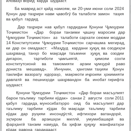
иловаҳо ворид карда шудааст.
Ба маврид аст қайд намоям, ки 20-уми июни соли 2024
Қонун дар таҳрири нави ҷавобгӯ ба талаботи замон таҳия
ва қабул гардид.
Дар таҳрири нав қабул гардидани Қонуни Ҷумҳурии
Тоҷикистон «Дар бораи танзими ҷашну маросим дар
Ҷумҳурии Тоҷикистон» аз талаботи сархати сеюми моддаи
14 Конститутсияи Ҷумҳурии Тоҷикистон сарчашма мегирад,
ки дар он омадааст: «Маҳдуд кардани ҳуқуқ ва озодиҳои
шаҳрванд танҳо бо мақсади таъмини ҳуқуқ ва озодии
дигарон, тартиботи ҷамъиятӣ, ҳимояи сохти
конститутсионӣ ва тамомияти арзии ҷумҳурӣ раво
дониста мешавад». Инчунин, ҳангоми таҳияи Қонун
таклифи вазорату идораҳо, мақомоти иҷроияи ҳокимияти
давлатӣ ва пешниҳоди шаҳрвандон ба инобат гирифта
шудааст.
Қонуни Ҷумҳурии Тоҷикистон «Дар бораи масъулият
барои таълиму тарбияи кӯдак» санаи 2 августи соли 2011
қабул гардида, муносибатҳоро оид ба масъулият дар
таълиму тарбияи кӯдак бо мақсади таълиму тарбияи
кӯдак дар руҳияи инсондӯстӣ, ифтихори ватандорӣ,
эҳтиром ба арзишҳои миллӣ, умумибашарӣ ва
фарҳангӣ танзим намуда, ба ҳифзи ҳуқуқу манфиатҳои
кӯдак равона гардидааст.