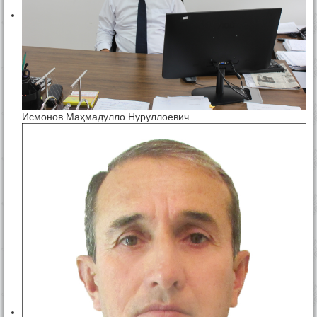
Исмонов Маҳмадулло Нуруллоевич