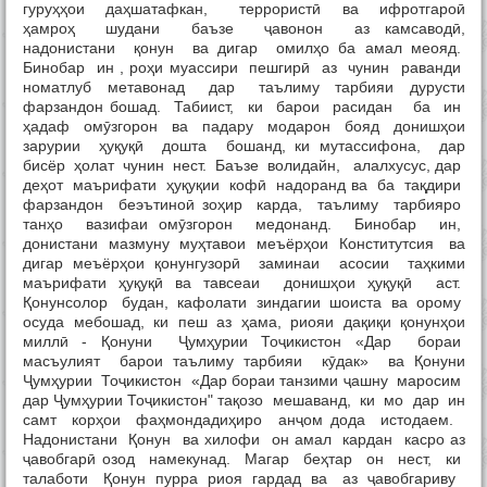
гуруҳҳои даҳшатафкан, террористӣ ва ифротгароӣ
ҳамроҳ шудани баъзе ҷавонон аз камсаводӣ,
надонистани қонун ва дигар омилҳо ба амал меояд.
Бинобар ин , роҳи муассири пешгирӣ аз чунин раванди
номатлуб метавонад дар таълиму тарбияи дурусти
фарзандон бошад. Табиист, ки барои расидан ба ин
ҳадаф омӯзгорон ва падару модарон бояд донишҳои
зарурии ҳуқуқӣ дошта бошанд, ки мутассифона, дар
бисёр ҳолат чунин нест. Баъзе волидайн, алалхусус, дар
деҳот маърифати ҳуқуқии кофӣ надоранд ва ба тақдири
фарзандон беэътиноӣ зоҳир карда, таълиму тарбияро
танҳо вазифаи омӯзгорон медонанд. Бинобар ин,
донистани мазмуну муҳтавои меъёрҳои Конститутсия ва
дигар меъёрҳои қонунгузорӣ заминаи асосии таҳкими
маърифати ҳуқуқӣ ва тавсеаи донишҳои ҳуқуқӣ аст.
Қонунсолор будан, кафолати зиндагии шоиста ва орому
осуда мебошад, ки пеш аз ҳама, риояи дақиқи қонунҳои
миллӣ - Қонуни Ҷумҳурии Тоҷикистон «Дар бораи
масъулият барои таълиму тарбияи кӯдак» ва Қонуни
Ҷумҳурии Тоҷикистон «Дар бораи танзими ҷашну маросим
дар Ҷумҳурии Тоҷикистон" тақозо мешаванд, ки мо дар ин
самт корҳои фаҳмондадиҳиро анҷом дода истодаем.
Надонистани Қонун ва хилофи он амал кардан касро аз
ҷавобгарӣ озод намекунад. Магар беҳтар он нест, ки
талаботи Қонун пурра риоя гардад ва аз ҷавобгариву