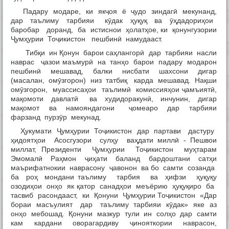
Падару модаре, ки якҷоя ё ҷудо зиндагӣ мекунанд,
дар таълиму тарбияи кӯдак ҳуқуқ ва ӯҳдадориҳои
баробар доранд, ба истиснои ҳолатҳое, ки қонунгузории
Ҷумҳурии Тоҷикистон пешбинӣ намудааст.
Тибқи ин Қонун барои саҳлангорӣ дар тарбияи насли
наврас ҷазои маъмурӣ на танҳо барои падару модарон
пешбинӣ мешавад, балки нисбати шахсони дигар
(масалан, омӯзгорон) низ татбиқ карда мешавад. Нақши
омӯзгорон, муассисаҳои таълимӣ комиссияҳои ҷамъиятӣ,
мақомоти давлатӣ ва худидоракунӣ, инчунин, дигар
мақомот ва намояндагони ҷомеаро дар тарбияи
фарзанд пурзӯр мекунад.
Ҳукумати Ҷумҳурии Тоҷикистон дар партави дастуру
ҳидоятҳои Асосгузори сулҳу ваҳдати миллӣ - Пешвои
миллат, Президенти Ҷумҳурии Тоҷикистон муҳтарам
Эмомалӣ Раҳмон ҷиҳати баланд бардоштани сатҳи
маърифатнокии наврасону ҷавонон ва бо самти созанда
ба роҳ мондани таълиму тарбия ва ҳифзи ҳуқуқу
озодиҳои онҳо як қатор санадҳои меъёрию ҳуқуқиро ба
тасвиб расондааст, ки Қонуни Ҷумҳурии Тоҷикистон «Дар
бораи масъулият дар таълиму тарбияи кӯдак» яке аз
онҳо мебошад. Қонуни мазкур тули ин солҳо дар самти
кам кардани оворагардиву ҷинояткории наврасон,