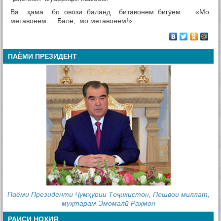
Ва ҳама бо овози баланд битавонем бигӯем: «Мо
метавонем… Бале, мо метавонем!»
ПАЁМИ ПРЕЗИДЕНТ
Паёми Президенти Ҷумҳурии Тоҷикистон, Пешвои миллат,
муҳтарам Эмомалӣ Раҳмон
РАИСИ НОҲИЯ