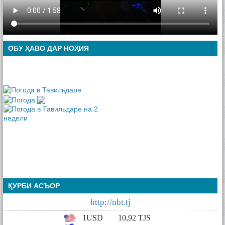
ОБУ ҲАВО ДАР НОҲИЯ
ҚУРБИ АСЪОР
http://nbt.tj
1USD
10,92
TJS