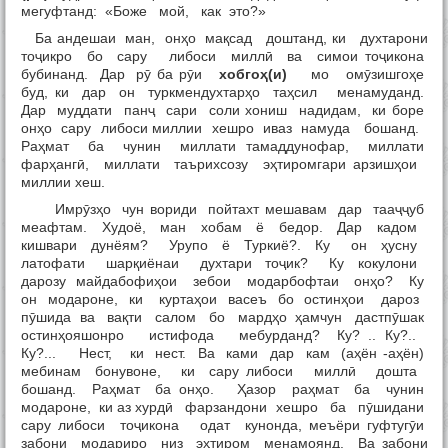
мегуфтанд: «Боже мой, как это?»
Ба андешаи ман, онҳо мақсад доштанд, ки духтарони
тоҷикро бо сару либоси миллӣ ва симои тоҷикона
бубинанд. Дар рӯ ба рӯи
хобгоҳ(и)
мо омӯзишгоҳе
буд, ки дар он туркмендухтарҳо таҳсил менамуданд.
Дар муддати панҷ сари соли хониш надидам, ки боре
онҳо сару либоси миллии хешро иваз намуда бошанд.
Раҳмат ба чунин миллати тамаддунофар, миллати
фарҳангӣ, миллати таърихсозу эҳтиромгари арзишҳои
миллии хеш.
Имрӯзҳо чун вориди пойтахт мешавам дар тааҷҷуб
меафтам. Худоё, ман хобам ё бедор. Дар кадом
кишвари дунёям? Урупо ё Туркиё?. Ку он ҳусну
латофати шарқиёнаи духтари тоҷик? Ку кокулони
дарозу майдабофиҳои зебои модарбофтаи онҳо? Ку
он модароне, ки куртаҳои васеъ бо остинҳои дароз
пӯшида ва вақти салом бо мардҳо ҳамчун дастпӯшак
остинҳояшонро истифода мебурданд? Ку? .. Ку?..
Ку?... Нест, ки нест. Ва ками дар кам (аҳён -аҳён)
мебинам бонувоне, ки сару либоси миллӣ дошта
бошанд. Раҳмат ба онҳо. Ҳазор раҳмат ба чунин
модароне, ки аз хурдӣ фарзандони хешро ба пӯшидани
сару либоси тоҷикона одат кунонда, меъёри гуфтугӯи
забони модариро низ эҳтиром менамоянд. Ва забони