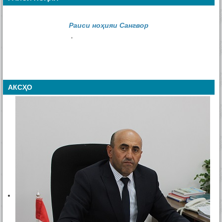
Раиси ноҳияи Сангвор
,
АКСҲО