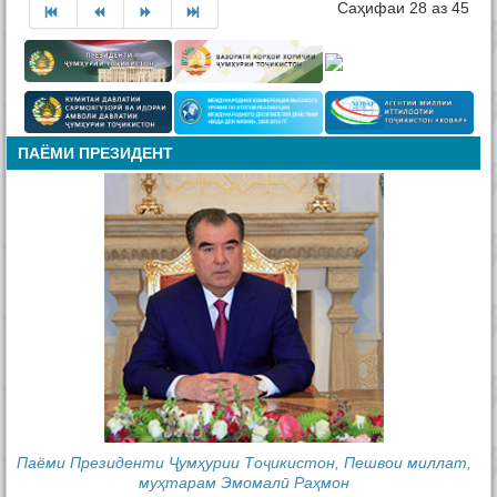
Саҳифаи 28 аз 45
ПАЁМИ ПРЕЗИДЕНТ
Паёми Президенти Ҷумҳурии Тоҷикистон, Пешвои миллат,
муҳтарам Эмомалӣ Раҳмон