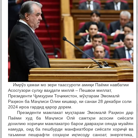
Имрўз ҳамаи мо зери таассуроти амиқи Паёми навбатии
Асосгузори сулҳу ваҳдати миллӣ – Пешвои миллат,
Президенти Ҷумҳурии Тоҷикистон, мўҳтарам Эмомалӣ
Раҳмон ба Маҷлиси Олии кишвар, ки санаи 28 декабри соли
2024 ироа гардид қарор дорем.
Президенти мамлакат муҳтарам Эмомалӣ Раҳмон дар
Паёми худ ба Маҷлиси Олӣ самтҳои асосии сиёсати
дохилию хориҷии мамлакатро барои давраҳои оянда муайян
намуда, оид ба пешбурди манфиатбори сиёсати хориҷӣ ва
таъмини пешрафти соҳаҳои иқтисоду саноат, энергетика,