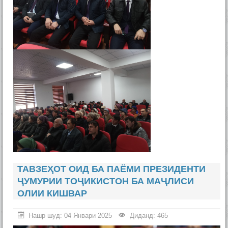
ТАВЗЕҲОТ ОИД БА ПАЁМИ ПРЕЗИДЕНТИ
ҶУМУРИИ ТОҶИКИСТОН БА МАҶЛИСИ
ОЛИИ КИШВАР
Нашр шуд: 04 Январи 2025
Диданд: 465