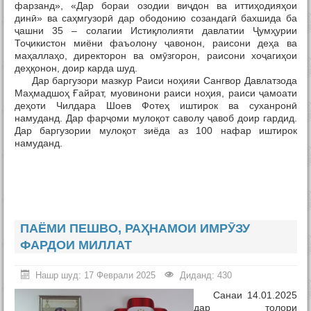
фарзанд», «Дар бораи озодии виҷдон ва иттиҳодияҳои
динӣ» ва саҳмгузорӣ дар ободонию созандагӣ бахшида ба
ҷашни 35 – солагии Истиқлолияти давлатии Ҷумҳурии
Тоҷикистон миёни фаъолону ҷавонон, раисони деҳа ва
маҳаллаҳо, директорон ва омӯзгорон, раисони хоҷагиҳои
деҳқонон, доир карда шуд.
Дар баргузори мазкур Раиси ноҳияи Сангвор Давлатзода
Маҳмадшоҳ Ғайрат, муовинони раиси ноҳия, раиси ҷамоати
деҳоти Чилдара Шоев Фотеҳ иштирок ва суханронӣ
намуданд. Дар фарҷоми мулоқот саволу ҷавоб доир гардид.
Дар баргузории мулоқот зиёда аз 100 нафар иштирок
намуданд.
ПАЁМИ ПЕШВО, РАҲНАМОИ ИМРӮЗУ
ФАРДОИ МИЛЛАТ
Нашр шуд: 17 Феврали 2025
Диданд: 430
Санаи 14.01.2025
дар толори