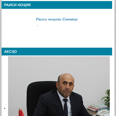
РАИСИ НОҲИЯ
Раиси ноҳияи Сангвор
,
АКСҲО