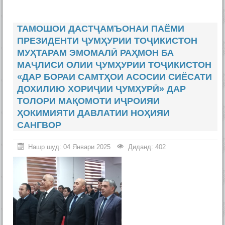
ТАМОШОИ ДАСТҶАМЪОНАИ ПАЁМИ
ПРЕЗИДЕНТИ ҶУМҲУРИИ ТОҶИКИСТОН
МУҲТАРАМ ЭМОМАЛӢ РАҲМОН БА
МАҶЛИСИ ОЛИИ ҶУМҲУРИИ ТОҶИКИСТОН
«ДАР БОРАИ САМТҲОИ АСОСИИ СИЁСАТИ
ДОХИЛИЮ ХОРИҶИИ ҶУМҲУРӢ» ДАР
ТОЛОРИ МАҚОМОТИ ИҶРОИЯИ
ҲОКИМИЯТИ ДАВЛАТИИ НОҲИЯИ
САНГВОР
Нашр шуд: 04 Январи 2025
Диданд: 402