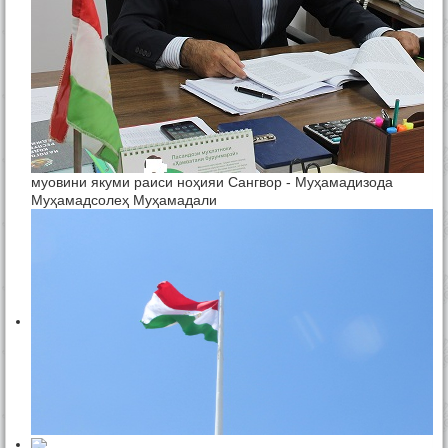
муовини якуми раиси ноҳияи Сангвор - Муҳамадизода
Муҳамадсолеҳ Муҳамадали