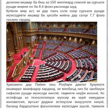
дохилии кишвар ба беш аз 150 миллиард сомонӣ ва суръати
рушди воқеии он ба 8,4 фоиз расонида шуд.
Қобили зикр аст, ки дар панҷ соли охир суръати рушди
иқтисодиёти кишвар ба ҳисоби миёна дар сатҳи 7,7 фоиз
таъмин гардид.
Ҳамзамон дар Паёми хеш Роҳбари давлат Ҳукумати
кишварро вазифадор карданд, ки минбаъд низ ба ҷанбаҳои
сифатии рушди иқтисоди миллӣ, тақвияти нерўи инсонӣ, бо
истифода аз технологияҳои муосир ва ҷорӣ намудани
инноватсия, вусъат додани истеҳсоли маҳсулоти ниҳоӣ,
баланд бардоштани фаъолнокии иқтисодии аҳолӣ, такмили