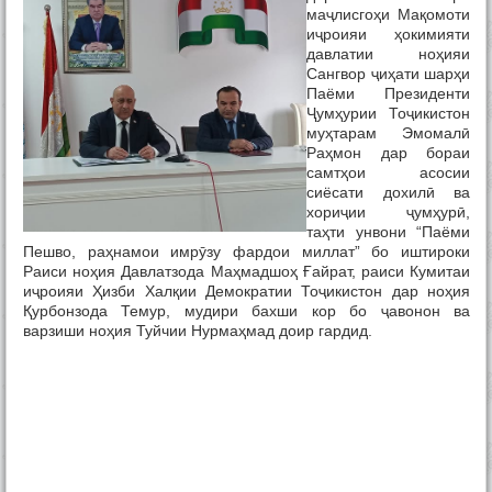
маҷлисгоҳи Мақомоти
иҷроияи ҳокимияти
давлатии ноҳияи
Сангвор ҷиҳати шарҳи
Паёми Президенти
Ҷумҳурии Тоҷикистон
муҳтарам Эмомалӣ
Раҳмон дар бораи
самтҳои асосии
сиёсати дохилӣ ва
хориҷии ҷумҳурӣ,
таҳти унвони “Паёми
Пешво, раҳнамои имрӯзу фардои миллат” бо иштироки
Раиси ноҳия Давлатзода Маҳмадшоҳ Ғайрат, раиси Кумитаи
иҷроияи Ҳизби Халқии Демократии Тоҷикистон дар ноҳия
Қурбонзода Темур, мудири бахши кор бо ҷавонон ва
варзиши ноҳия Туйчии Нурмаҳмад доир гардид.