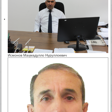
Исмонов Маҳмадулло Нуруллоевич