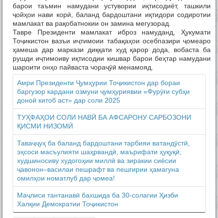
барои таъмин намудани устувории иқтисодиёт, ташкили
ҷойҳои нави корӣ, баланд бардоштани иқтидори содиротии
мамлакат ва рақобатнокии он замина мегузорад.
Тавре Президенти мамлакат иброз намуданд, Ҳукумати
Тоҷикистон вазъи иҷтимоии табақаҳои осебпазири ҷомеаро
ҳамеша дар маркази диққати худ қарор дода, вобаста ба
рушди иҷтимоиву иқтисодии кишвар барои беҳтар намудани
шароити онҳо пайваста чораҷӯӣ менамояд.
Амри Президенти Ҷумҳурии Тоҷикистон дар бораи
баргузор кардани озмуни ҷумҳуриявии «Фурӯғи субҳи
доноӣ китоб аст» дар соли 2025
ТУҲФАҲОИ СОЛИ НАВӢ БА АФСАРОНУ САРБОЗОНИ
ҚИСМИ НИЗОМӢ
Таваҷҷуҳ ба баланд бардоштани тарбияи ватандӯстӣ,
эҳсоси масъулияти шаҳрвандӣ, маърифати ҳуқуқӣ,
худшиносиву худогоҳии миллӣ ва зиракии сиёсии
ҷавонон–василаи пешрафт ва пешгирии ҳамагуна
омилҳои номатлуб дар ҷомеа!
Маҷлиси тантанавӣ бахшида ба 30-солагии Ҳизби
Халқии Демократии Тоҷикистон