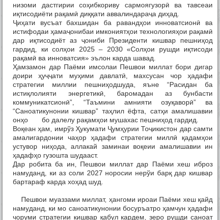
низоми дастгирии соҳибкориву сармоягузорӣ ва тавсеаи
иқтисодиёти рақамӣ диққати аввалиндараҷа диҳад.
Ҷиҳати вусъат бахшидан ба равандҳои инноватсионӣ ва
истифодаи ҳамаҷонибаи имкониятҳои технологияҳои рақамӣ
дар иқтисодиёт аз ҷониби Президенти кишвар пешниҳод
гардид, ки солҳои 2025 – 2030 «Солҳои рушди иқтисоди
рақамӣ ва инноватсия» эълон карда шавад.
Ҳамзамон дар Паёми имсолаи Пешвои миллат бори дигар
доири ҳуҷҷати муҳими давлатӣ, махсусан чор ҳадафи
стратегии миллии пешниҳодшуда, яъне “Расидан ба
истиқлолияти энергетикӣ, баромадан аз бунбасти
коммуникатсионӣ”, “Таъмини амнияти озуқаворӣ” ва
“Саноатикунонии кишвар” таҳлил ёфта, сатҳи амалишавии
онҳо бо далелу рақамҳои мушахас пешниҳод гардид.
Воқеан ҳам, имрўз Ҳукумати Ҷумҳурии Тоҷикистон дар самти
амалигардонии чаҳор ҳадафи стратегии миллӣ қадамҳои
устувор ниҳода, аллакай заминаи воқеии амалишавии ин
ҳадафҳо гузошта шудааст.
Дар робита ба ин, Пешвои миллат дар Паёми хеш иброз
намуданд, ки аз соли 2027 норосии нерўи барқ дар кишвар
бартараф карда хоҳад шуд.
Пешвои муаззами миллат, ҳангоми ироаи Паёми хеш қайд
намуданд, ки мо саноатикунонии босуръатро ҳамчун ҳадафи
чоруми стратегии кишвар қабул кардем, зеро рушди саноат