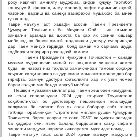
роҳу нақлиёт, амнияту мудофиа, ҳифзи ҳуқуқу тартибот,
тандурустӣ, фарҳанг, илму маориф, ҳифзи иҷтимоии аҳолӣ,
ҷавонон, варзиш ва сайёҳӣ вазифаҳои мушаххас ба миён
гузоштанд.
Тавре маълум аст, ҳадафи асосии Паёми Президенти
Ҷумҳурии Тоҷикистон ба Маҷлиси Олӣ – ин таъмини
зиндагии арзанда ва шоиста ба ҳар як сокини кишвар
мебошад ва барои амалӣ гардонидаи дастуру супоришҳои
дар Паём манзур гардида, бояд ҳамаи мо сарҷамъ шуда,
тадбирҳои заруриро роҳандозӣ намоем.
Паёми Президенти Ҷумҳурии Тоҷикистон – санади
муҳими худшиносии миллӣ ва раҳнамои зиндагии ҷомеа
буда, ин навбат низ таҳлили ҳамаҷонибаи тамоми соҳаҳои
хоҷагии халқи кишвар ва дурнамои мамлакатамонро дар бар
гирифта, ҳамчун дастури фаъолияти ҳар як узви ҷомеа
барои солҳои минбаъда маҳсуб меёбад.
Пешвои муаззами миллат дар Паёми хеш баён намуданд,
ки соли сипаришудаи 2024 дар таърихи Тоҷикистони
соҳибистиқлол бо дастоварду пешравиҳои ноилшудаи
халқамон ба сифати боз як соли бобарор сабт гашта,
татбиқи чорабиниҳои “Стратегияи миллии рушди Ҷумҳурии
Тоҷикистон барои давраи то соли 2030” ва ҷиҳати расидан
ба ҳадафи олӣ, яъне баланд бардоштани сатҳу сифати
зиндагии мардуми шарифи кишварамон мусоидат намуд.
Тавре маълум гашт, соли 2024 ҳаҷми маҷмўи маҳсулоти