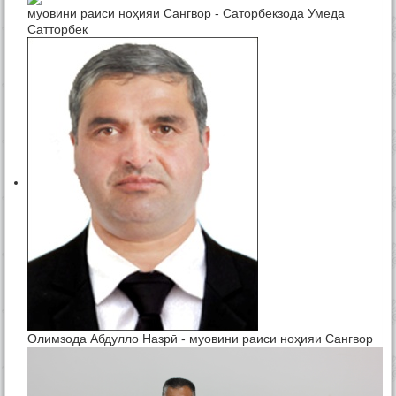
муовини раиси ноҳияи Сангвор - Саторбекзода Умеда
Сатторбек
Олимзода Абдулло Назрӣ - муовини раиси ноҳияи Сангвор