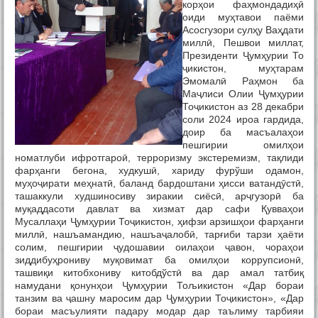
корҳои фаҳмондадиҳӣ
оиди муҳтавои паёми
Асосгузори сулҳу Ваҳдати
миллӣ, Пешвои миллат,
Президенти Ҷумҳурии То
ҷикистон, муҳтарам
Эмомалӣ Раҳмон ба
Маҷлиси Олии Ҷумҳурии
Тоҷикистон аз 28 декабри
соли 2024 ироа гардида,
доир ба масъалаҳои
пешгирии омилҳои
номатлуби ифротгароӣ, терроризму экстеремизм, тақлиди
фарҳанги бегона, худкушӣ, хариду фурўши одамон,
муҳоҷирати меҳнатӣ, баланд бардоштани ҳисси ватандӯстӣ,
ташаккули худшиносиву зиракии сиёсӣ, арҷгузорӣ ба
муқаддасоти давлат ва хизмат дар сафи Қувваҳои
Мусаллаҳи Ҷумҳурии Тоҷикистон, ҳифзи арзишҳои фарҳанги
миллӣ, нашъамандию, нашъаҷалобӣ, тарғиби тарзи ҳаёти
солим, пешгирии ҷудошавии оилаҳои ҷавон, чораҳои
зиддибуҳрониву муқовимат ба омилҳои коррупсионӣ,
ташвиқи китобхониву китобдўстӣ ва дар амал татбиқ
намудани қонунҳои Ҷумҳурии Тољикистон «Дар бораи
танзим ва ҷашну маросим дар Ҷумҳурии Тоҷикистон», «Дар
бораи масъулияти падару модар дар таълиму тарбияи