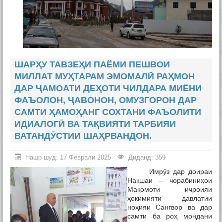
ШАРҲУ ТАВЗЕҲИ ПАЁМИ ПЕШВОИ
МИЛЛАТ МУҲТАРАМ ЭМОМАЛӢ РАҲМОН
ДАР ҶАМОАТИ ДЕҲОТИ ЧИЛДАРА МИЁНИ
ФАЪОЛОН, ҶАВОНОН, ОМУЗГОРОН ДАР
САМТИ ҲАМОҲАНГ СОХТАНИ ФАЪОЛИТИ
ИДИАЛОГӢ ВА ТАҚВИЯТИ ТАРБИЯИ
ВАТАНДӮСТИИ ШАҲРВАНДОН.
Нашр шуд: 17 Феврали 2025
Диданд: 359
Имрӯз дар доираи
Нақшаи – чорабиниҳои
Мақомоти иҷроияи
ҳокимияти давлатии
ноҳияи Сангвор ва дар
самти ба роҳ мондани