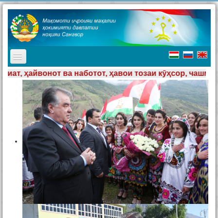
TPL_PROTOSTAR_TOGGLE_MENU
тот, ҳавои тозаи кӯҳсор, чашмаҳои шаффоф, мардуми ҳ
Асосӣ
Мақомоти иҷроия
Таърих
Ҷашнҳо дар ноҳия
Ташриф ба ноҳия
Туризм
Хабарҳо
Наворҳо