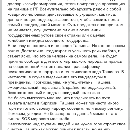
доллар квазиформирования, готовит очередную провокацию
на границе с РТ. Возмутительно обнаружить рядом с собой
коварного человека, действовавшего украдкой, как лиса,
денно и нощно подкрадывающегося, чтобы вонзить нож в
самый неподходящий момент. Суть предательства при этом
не меняется, осуществлено ли оно в отношении
государственных устоев своей страны или с целью
колебания имиджа соседнего государства.
Я ни разу не встречал и не видел Ташиева. Но это не совсем
важно. Достаточно неоднократно услышать речь любого, и
станет ясно, что это за человек на самом деле. Не будет
приятно сообщить для всего кыргызского народа, опираясь
на современный контент-анализ - расшифровку
психологического портрета и генетического кода Ташиева. В
частности, в случае выдвижения его кандидатуры в
президенты. Прогнозы, увы, не утешительны. Ташиев,
эмоциональный, порывистый, крайне непредсказуемый,
безответственный и недальновидный политикан.
Не боюсь высказать мнение, что продвигаясь по пути
захвата власти в Киргизии, Ташиев может принести много
горя не только своему народу, соседям, но и всему региону.
Поживем, увидим. Но бесспорно на данный момент - это
сигнал SOS мирового масштаба.
Невозможно над трупами людей и на чужом горе строит свое
счастье. На штыках можно прийти к власти, но на них