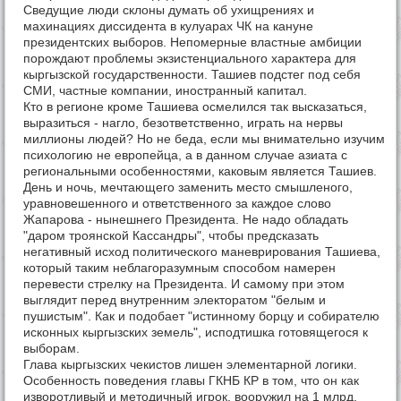
Сведущие люди склоны думать об ухищрениях и
махинациях диссидента в кулуарах ЧК на кануне
президентских выборов. Непомерные властные амбиции
порождают проблемы экзистенциального характера для
кыргызской государственности. Ташиев подстег под себя
СМИ, частные компании, иностранный капитал.
Кто в регионе кроме Ташиева осмелился так высказаться,
выразиться - нагло, безответственно, играть на нервы
миллионы людей? Но не беда, если мы внимательно изучим
психологию не европейца, а в данном случае азиата с
региональными особенностями, каковым является Ташиев.
День и ночь, мечтающего заменить место смышленого,
уравновешенного и ответственного за каждое слово
Жапарова - нынешнего Президента. Не надо обладать
"даром троянской Кассандры", чтобы предсказать
негативный исход политического маневрирования Ташиева,
который таким неблагоразумным способом намерен
перевести стрелку на Президента. И самому при этом
выглядит перед внутренним электоратом "белым и
пушистым". Как и подобает "истинному борцу и собирателю
исконных кыргызских земель", исподтишка готовящегося к
выборам.
Глава кыргызских чекистов лишен элементарной логики.
Особенность поведения главы ГКНБ КР в том, что он как
изворотливый и методичный игрок, вооружил на 1 млрд.