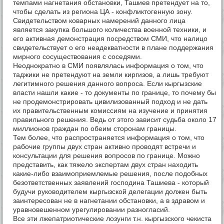
темпами нагнетания обстановки, Ташиев претендует на то,
чтобы сделать из региона ЦА - конфликтогенную зону.
Свидетельством коварных намерений данного лица
является закупка большого количества военной техники, и
его активная демонстрация посредством СМИ, что налицо
свидетельствует о его неадекватности в плане поддержания
мирного сосуществования с соседями.
Неоднократно в СМИ появлялась информация о том, что
таджики не претендуют на земли киргизов, а лишь требуют
легитимного решения данного вопроса. Если кыргызские
власти нашли какие - то документы по границе, то почему бы
не продемонстрировать цивилизованный подход и не дать
их правительственным комиссиям на изучение и принятия
правильного решения. Ведь от этого зависит судьба около 17
миллионов граждан по обеим сторонам границы.
Тем более, что распространяется информация о том, что
рабочие группы двух стран активно проводят встречи и
консультации для решения вопросов по границе. Можно
представить, как тяжело экспертам двух стран находить
какие-либо взаимоприемлемые решения, после подобных
безответственных заявлений господина Ташиева - который
будучи руководителем кыргызской делегации должен быть
заинтересован не в нагнетании обстановки, а в здравом и
уравновешенном урегулировании разногласий.
Все эти лжепатриотические лозунги т.н. кыргызского чекиста