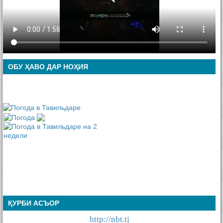
ОБУ ҲАВО ДАР НОҲИЯ
ҚУРБИ АСЪОР
http://nbt.tj