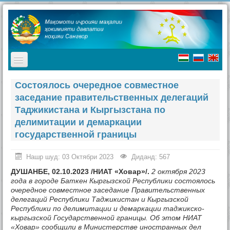
TPL_PROTOSTAR_TOGGLE_MENU
Асосӣ
Состоялось очередное совместное
заседание правительственных делегаций
Мақомоти иҷроия
Таджикистана и Кыргызстана по
Таърих
делимитации и демаркации
государственной границы
Ҷашнҳо дар ноҳия
Ташриф ба ноҳия
Нашр шуд: 03 Октябри 2023
Диданд: 567
ДУШАНБЕ, 02.10.2023 /НИАТ «Ховар»/.
2 октября 2023
Туризм
года в городе Баткен Кыргызской Республики состоялось
очередное
c
овместное заседание Правительственных
Хабарҳо
делегаций Республики Таджикистан и Кыргызской
Республики по делимитации и демаркации таджикско-
Наворҳо
кыргызской Государственной границы. Об этом НИАТ
«Ховар» сообщили в Министерстве иностранных дел