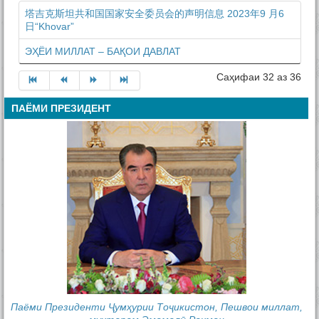
塔吉克斯坦共和国国家安全委员会的声明信息 2023年9 月6
日“Khovar”
ЭҲЁИ МИЛЛАТ – БАҚОИ ДАВЛАТ
Саҳифаи 32 аз 36
ПАЁМИ ПРЕЗИДЕНТ
Паёми Президенти Ҷумҳурии Тоҷикистон, Пешвои миллат,