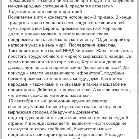
тормашками. Ни много ни мало он претендует на нарушение
международных соглашений, предлагая отрезать у
Таджикистана половину территорий.
Поучителен в этом контексте исторический пример. В конце
тридцатых годов прошлого века, когда в огне коричневой
чумы горела вся Европа, премьер-министр У. Черчилль
долго и мрачно молчал, а потом вызволил слова,
предрекшие печальный конец континенту: "Один ефрейтор,
натворил ужас на весь мир!". Последствия известны.
Так происходит и с главой НКВД Киргизии. Жаль, очень жаль
простого, трудолюбивого и мирного кыргызского народа. За
время правления этого горе вояки, Ферганская долина
дважды чуть не стало ареной войны "всех против всех". До
прихода к власти незадачливого "ефрейтора", подобные
бескомпромиссные конфликты между двумя братскими
народами - таджиками и кыргызами в таком масштабе не
происходили. Действия - продукт мысли. А мысли известно,
что имеют свойство материализоваться.
15 сентября с.г. на церемонии вручения квартир
военнослужащим Ташиев буквально сказал следующее:
кыргызская сторона обнаружила документы,
подтверждающие, что кыргызские земли отошли соседней
стране. И в конце ложка дегтя, вызволил - если соседи не
откажутся от своих требований, Кыргызстан может
предъявить свои территориальные претензии. У нас для