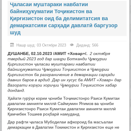
Ҷаласаи муштараки навбатии
байниҳукуматии Тоҷикистон ва
Қирғизистон оид ба делимитатсия ва
демаркатсияи сарҳади давлатӣ баргузор
шуд
Нашр шуд: 03 Октябри 2023
Диданд: 566
ДУШАНБЕ, 02.10.2023 /АМИТ «Ховар»/.
2 октября
твердый 2023 год дар шаҳри Ботканди Ҷумҳурии
Қирғизистон ҷаласаи муштараки навбатии
байниҳукуматии Ҷумҳурии Тоҷикистон в Ҷумҳурии
Қирғизистон ба разграничение в демаркации сарҳади
давних баров в ардид.
Дар ин хусус ба АМИТ «Ховар» дар
Вазорати корҳои хориҷии Ҷумҳурии Тоҷикистон хабар
донданд.
Ҳайати гурӯҳи кории ҷониби Тоҷикистонро Раиси Кумитаи
давлатии амнияти миллӣ Саймумин Ятимов ва ҷониби
Қирғизистонро Раиси Кумитаи давлатии амнияти миллӣ
Қамчибек Тошиев роҳбарӣ намуданд.
Дар рафти ҷаласа Мубодилаи афкороид ба масъалаи
демаркации в Давлатии Токикистон и Қирғизистон еще не