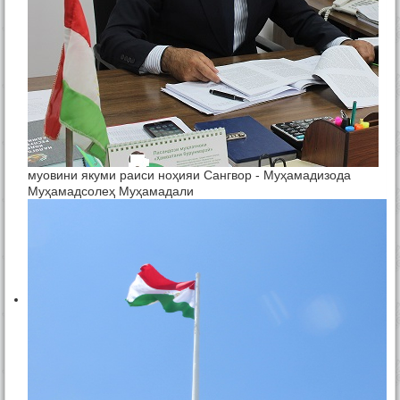
муовини якуми раиси ноҳияи Сангвор - Муҳамадизода
Муҳамадсолеҳ Муҳамадали