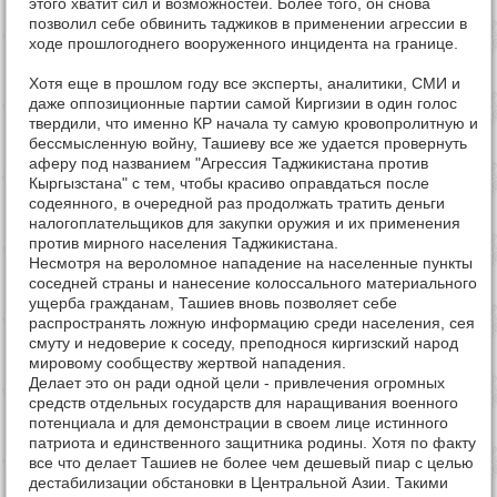
этого хватит сил и возможностей. Более того, он снова
позволил себе обвинить таджиков в применении агрессии в
ходе прошлогоднего вооруженного инцидента на границе.
Хотя еще в прошлом году все эксперты, аналитики, СМИ и
даже оппозиционные партии самой Киргизии в один голос
твердили, что именно КР начала ту самую кровопролитную и
бессмысленную войну, Ташиеву все же удается провернуть
аферу под названием "Агрессия Таджикистана против
Кыргызстана" с тем, чтобы красиво оправдаться после
содеянного, в очередной раз продолжать тратить деньги
налогоплательщиков для закупки оружия и их применения
против мирного населения Таджикистана.
Несмотря на вероломное нападение на населенные пункты
соседней страны и нанесение колоссального материального
ущерба гражданам, Ташиев вновь позволяет себе
распространять ложную информацию среди населения, сея
смуту и недоверие к соседу, преподнося киргизский народ
мировому сообществу жертвой нападения.
Делает это он ради одной цели - привлечения огромных
средств отдельных государств для наращивания военного
потенциала и для демонстрации в своем лице истинного
патриота и единственного защитника родины. Хотя по факту
все что делает Ташиев не более чем дешевый пиар с целью
дестабилизации обстановки в Центральной Азии. Такими