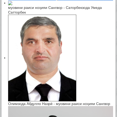
муовини раиси ноҳияи Сангвор - Саторбекзода Умеда
Сатторбек
Олимзода Абдулло Назрӣ - муовини раиси ноҳияи Сангвор