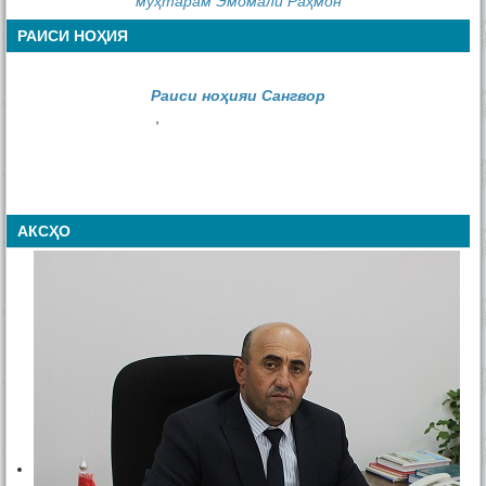
муҳтарам Эмомалӣ Раҳмон
РАИСИ НОҲИЯ
Раиси ноҳияи Сангвор
,
АКСҲО