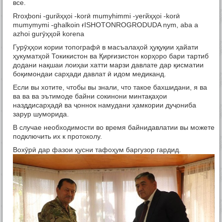
все.
Rroҳboni -gurйҳҳoi -korӣ mumyhimmi -yerйҳҳoi -korӣ
mumymymi -ghalkoin ғISHOTONROGRODUDA nym, aba a
azhoi gurӯҳҳoй korena
Гурӯҳҳои кории топографӣ в масъалаҳой ҳуқуқии ҳайати
ҳукуматҳой Токикистон ва Қирғизистон корҳоро бари тартиб
додани нақшаи лоиҳаи хатти марзи давлате дар қисматии
боқимондаи сарҳади давлат ӣ идом медиканд.
Если вы хотите, чтобы вы знали, что такое бахшидани, я ва
ва ва ва эътимоде байни сокинони минтақаҳои
назддисарҳадӣ ва ҷоннок намудани ҳамкории дуҷониба
зарур шуморида.
В случае необходимости во время байнидавлатии вы можете
подключить их к протоколу.
Вохӯрӣ дар фазои ҳусни тафоҳум баргузор гардид.