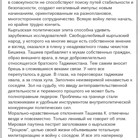
в совокупности не способствуют поиску путей стабильности и
безопасности, создают негативный импульс новым
начинаниям, ориентированным на разноплановое,
многостороннее сотрудничество. Всякую войну легко начать,
но крайне трудно кончить.
Кыргызская политическая элита способна удивить
зарубежных исследователей. Свободолюбивый кыргызский
народ, у которого на многие вещи есть собственное мнение
и взгляд, оказался в плену у неадекватного главы чекистов
Бишкека. Ташиев прибавляет к мукам собственных граждан,
образ внешнего врага, в лице доброжелательно
относящегося братского Таджикистана. Тем самим вносит
брешь в сложившиеся веками связи. У него все
перепуталось в душе. В глаза, на переговорах таджикам
хвала, а за глаза хула. Заполнен неизмеримой ненавистью к
соседям. Зол на судьбу, что ввиду антиправительственной
деятельности и тюремного прошлого не может быть
полноправным лидером. Проблемы на границе стали
заложниками и удобным инструментом внутриполитической
конкуренции политических сил.
Морально-нравственные отклонения Ташиева К. отмечены
везде и повсеместно. Только ленивый не говорит об этом.
Мировая паутина пестрит заголовками о кыргызском
"Троцком", целью своей жизни объявившим тотальную
милитаризацию и войну с соседом. И все это наперекор