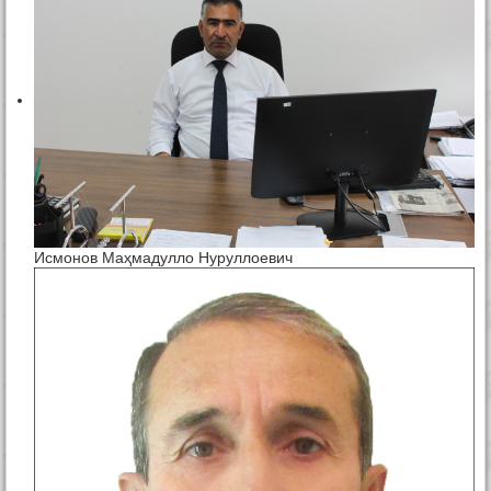
Исмонов Маҳмадулло Нуруллоевич