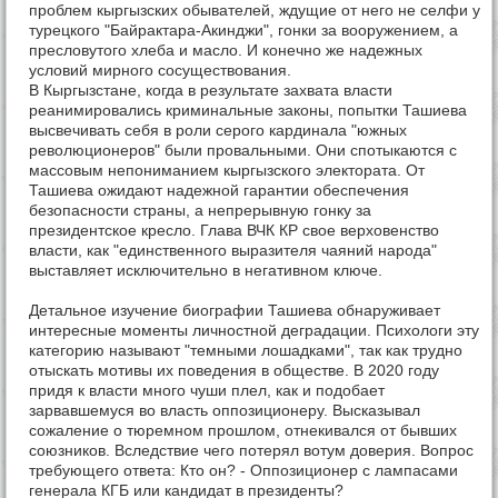
проблем кыргызских обывателей, ждущие от него не селфи у
турецкого "Байрактара-Акинджи", гонки за вооружением, а
пресловутого хлеба и масло. И конечно же надежных
условий мирного сосуществования.
В Кыргызстане, когда в результате захвата власти
реанимировались криминальные законы, попытки Ташиева
высвечивать себя в роли серого кардинала "южных
революционеров" были провальными. Они спотыкаются с
массовым непониманием кыргызского электората. От
Ташиева ожидают надежной гарантии обеспечения
безопасности страны, а непрерывную гонку за
президентское кресло. Глава ВЧК КР свое верховенство
власти, как "единственного выразителя чаяний народа"
выставляет исключительно в негативном ключе.
Детальное изучение биографии Ташиева обнаруживает
интересные моменты личностной деградации. Психологи эту
категорию называют "темными лошадками", так как трудно
отыскать мотивы их поведения в обществе. В 2020 году
придя к власти много чуши плел, как и подобает
зарвавшемуся во власть оппозиционеру. Высказывал
сожаление о тюремном прошлом, отнекивался от бывших
союзников. Вследствие чего потерял вотум доверия. Вопрос
требующего ответа: Кто он? - Оппозиционер с лампасами
генерала КГБ или кандидат в президенты?