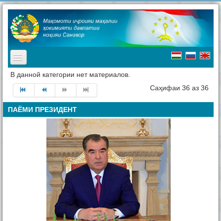
TPL_PROTOSTAR_TOGGLE_MENU
В данной категории нет материалов.
Асосӣ
Саҳифаи 36 аз 36
Мақомоти иҷроия
ПАЁМИ ПРЕЗИДЕНТ
Таърих
Ҷашнҳо дар ноҳия
Ташриф ба ноҳия
Туризм
Хабарҳо
Наворҳо