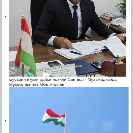
муовини якуми раиси ноҳияи Сангвор - Муҳамадизода
Муҳамадсолеҳ Муҳамадали