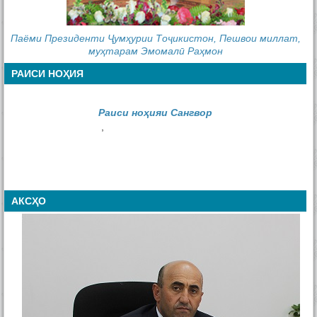
Тамос
Паёми Президенти Ҷумҳурии Тоҷикистон, Пешвои миллат,
муҳтарам Эмомалӣ Раҳмон
РАИСИ НОҲИЯ
Раиси ноҳияи Сангвор
,
АКСҲО