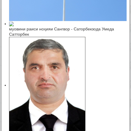
муовини раиси ноҳияи Сангвор - Саторбекзода Умеда
Сатторбек