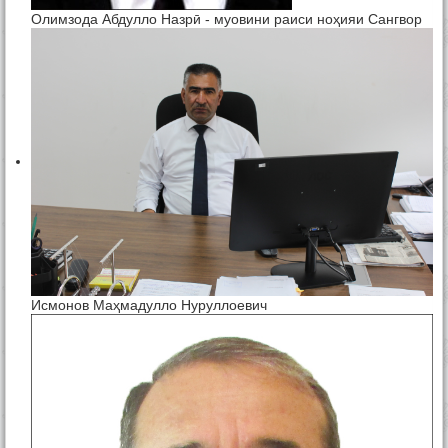
Олимзода Абдулло Назрӣ - муовини раиси ноҳияи Сангвор
Исмонов Маҳмадулло Нуруллоевич