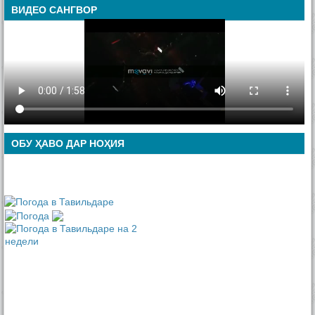
ВИДЕО САНГВОР
ОБУ ҲАВО ДАР НОҲИЯ