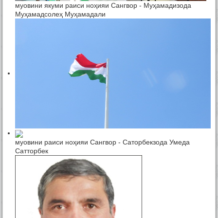
муовини якуми раиси ноҳияи Сангвор - Муҳамадизода
Муҳамадсолеҳ Муҳамадали
муовини раиси ноҳияи Сангвор - Саторбекзода Умеда
Сатторбек