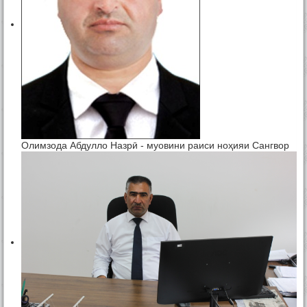
Олимзода Абдулло Назрӣ - муовини раиси ноҳияи Сангвор