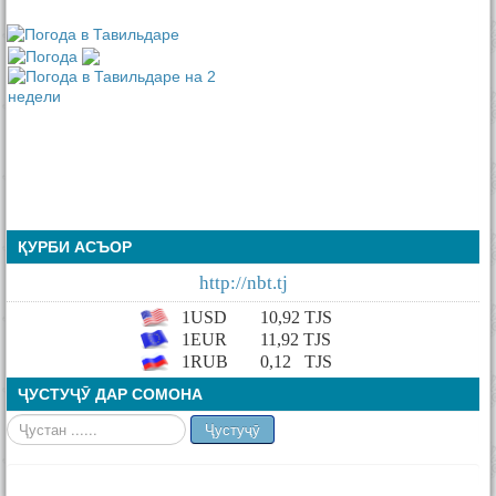
ҚУРБИ АСЪОР
http://nbt.tj
1USD
10,92
TJS
1EUR
11,92 TJS
1RUB
0,12
TJS
ҶУСТУҶӮ ДАР СОМОНА
Ҷустан
Ҷустуҷӯ