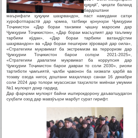
ҳуқуқӣ”, ҷиҳати баланд
бардоштани
маърифати ҳуқуқии шаҳрвандон, паст намудани сатҳи
хурофотпарастӣ дар ҷомеа, татбиқи қонунҳои Ҷумҳурии
Тоҷикистон «Дар бораи танзими ҷашну маросим дар
Ҷумҳурии Тоҷикистон», «Дар бораи масъулият дар таълиму
тарбияи кӯдак», «Дар бораи тарбияи ватандӯстии
шаҳрвандон» ва «Дар бораи пешгирии зӯроварӣ дар оила»,
«Стратегияи муқовимат ба экстремизм ва терроризм дар
Ҷумҳурии Тоҷикистон барои солҳои 2021-2025»,
«Стратегияи давлатии муқовимат ба коррупсия дар
Ҷумҳурии Тоҷикистон барои давраи то соли 2030», риояи
тартиботи ҷамъиятӣ, ҷалби ҷавонон ба хизмати ҳарбӣ ва
тозаву озода нигоҳ доштани маҳаллаҳо санаи 16 декабри
соли 2024 дар толори муассисаи таҳсилоти миёнаи умумии
№1 мулоқот доир гардид.
Дар фарҷоми мулоқот байни иштирокдорону даъватшудагон
суҳбати озод дар мавзӯъҳои марбут сурат гирифт.