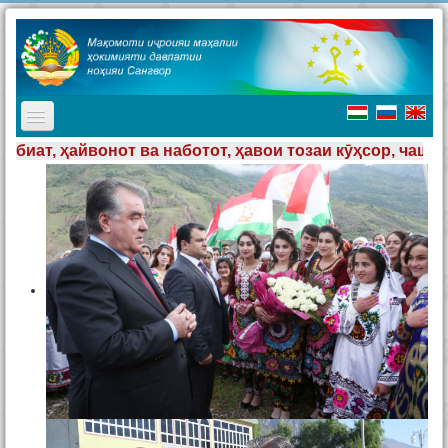
TPL_PROTOSTAR_TOGGLE_MENU
отот, ҳавои тозаи кӯҳсор, чашмаҳои шаффоф, мардуми 
Асосӣ
Мақомоти иҷроия
Таърих
Ҷашнҳо дар ноҳия
Ташриф ба ноҳия
Туризм
Хабарҳо
Наворҳо