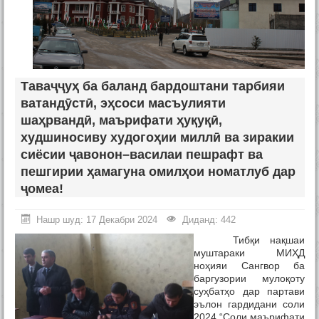
Таваҷҷуҳ ба баланд бардоштани тарбияи
ватандӯстӣ, эҳсоси масъулияти
шаҳрвандӣ, маърифати ҳуқуқӣ,
худшиносиву худогоҳии миллӣ ва зиракии
сиёсии ҷавонон–василаи пешрафт ва
пешгирии ҳамагуна омилҳои номатлуб дар
ҷомеа!
Нашр шуд: 17 Декабри 2024
Диданд: 442
Тибқи нақшаи
муштараки МИҲД
ноҳияи Сангвор ба
баргузории мулоқоту
суҳбатҳо дар партави
эълон гардидани соли
2024 “Соли маърифати