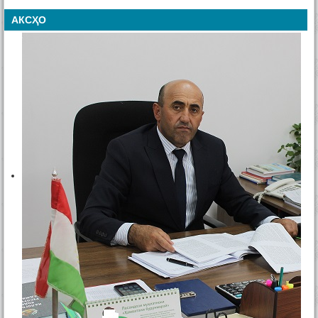
АКСҲО