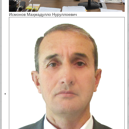
Исмонов Маҳмадулло Нуруллоевич