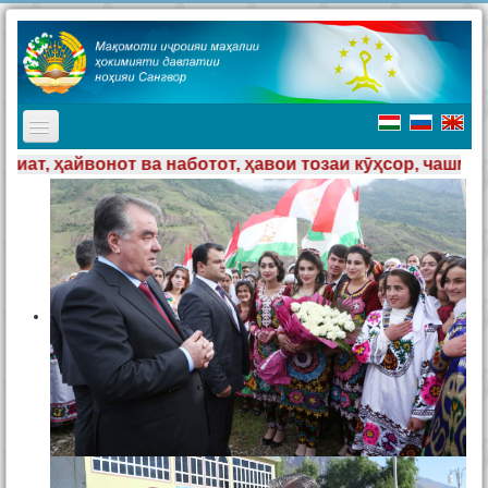
TPL_PROTOSTAR_TOGGLE_MENU
тот, ҳавои тозаи кӯҳсор, чашмаҳои шаффоф, мардуми ҳ
Асосӣ
Мақомоти иҷроия
Таърих
Ҷашнҳо дар ноҳия
Ташриф ба ноҳия
Туризм
Хабарҳо
Наворҳо