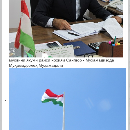
муовини якуми раиси ноҳияи Сангвор - Муҳамадизода
Муҳамадсолеҳ Муҳамадали