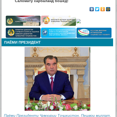
Саломату сарбаланд бошед!
ПАЁМИ ПРЕЗИДЕНТ
Паёми Президенти Ҷумҳурии Тоҷикистон, Пешвои миллат,