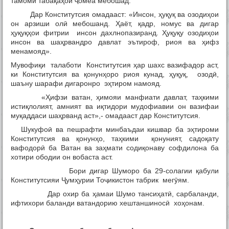
тамоми табақаҳои ҷомеа мебошад.
Дар Конститутсия омадааст: «Инсон, ҳуқуқ ва озодиҳои
он арзиши олӣ мебошанд. Ҳаёт, қадр, номус ва дигар
ҳуқуқҳои фитрии инсон дахлнопазиранд. Ҳуқуқу озодиҳои
инсон ва шаҳрвандро давлат эътироф, риоя ва ҳифз
менамояд».
Мувофиқи талаботи Конститутсия ҳар шахс вазифадор аст,
ки Конститутсия ва қонунҳоро риоя кунад, ҳуқуқ, озодӣ,
шаъну шарафи дигаронро эҳтиром намояд.
«Ҳифзи ватан, ҳимояи манфиати давлат, таҳкими
истиқлолият, амният ва иқтидори мудофиавии он вазифаи
муқаддаси шаҳрванд аст»,- омадааст дар Конститутсия.
Шукуфоӣ ва пешрафти минбаъдаи кишвар ба эҳтироми
Конститутсия ва қонунҳо, таҳкими қонуният, садоқату
вафодорӣ ба Ватан ва заҳмати содиқонаву софдилона ба
хотири ободии он вобаста аст.
Бори дигар Шуморо ба 29-солагии қабули
Конститутсияи Ҷумҳурии Тоҷикистон табрик мегӯям.
Дар охир ба ҳамаи Шумо тансиҳатӣ, сарбаланди,
ифтихори баланди ватандорию хештаншиносӣ хоҳонам.