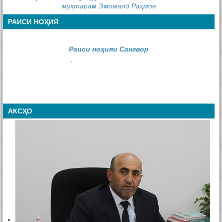
муҳтарам Эмомалӣ Раҳмон
РАИСИ НОҲИЯ
Раиси ноҳияи Сангвор
,
АКСҲО