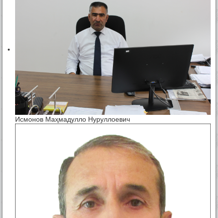
Исмонов Маҳмадулло Нуруллоевич