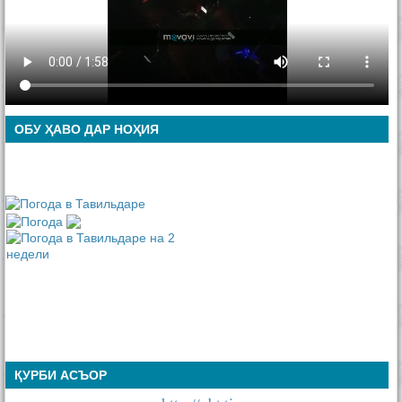
ОБУ ҲАВО ДАР НОҲИЯ
ҚУРБИ АСЪОР