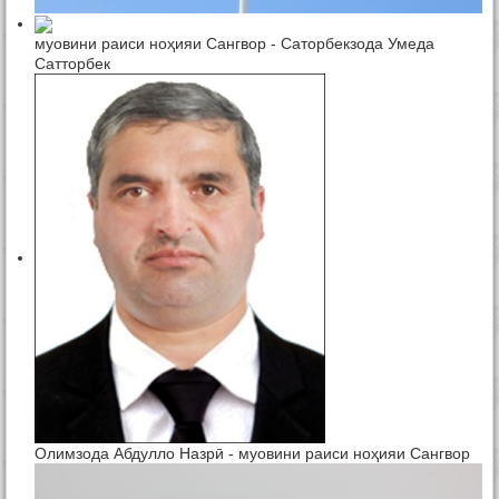
муовини раиси ноҳияи Сангвор - Саторбекзода Умеда
Сатторбек
Олимзода Абдулло Назрӣ - муовини раиси ноҳияи Сангвор