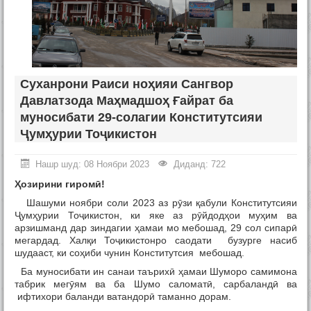
Суханрони Раиси ноҳияи Сангвор
Давлатзода Маҳмадшоҳ Ғайрат ба
муносибати 29-солагии Конститутсияи
Ҷумҳурии Тоҷикистон
Нашр шуд: 08 Ноябри 2023
Диданд: 722
Ҳозирини гиромӣ!
Шашуми ноябри соли 2023 аз рӯзи қабули Конститутсияи
Ҷумҳурии Тоҷикистон, ки яке аз рӯйдодҳои муҳим ва
арзишманд дар зиндагии ҳамаи мо мебошад, 29 сол сипарӣ
мегардад. Халқи Тоҷикистонро саодати бузурге насиб
шудааст, ки соҳиби чунин Конститутсия мебошад.
Ба муносибати ин санаи таърихӣ ҳамаи Шуморо самимона
табрик мегӯям ва ба Шумо саломатӣ, сарбаландӣ ва
ифтихори баланди ватандорӣ таманно дорам.