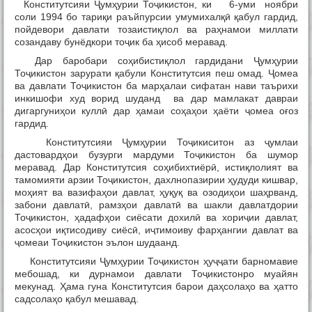
Конститутсияи Ҷумҳурии Тоҷикистон, ки 6-уми ноябри
соли 1994 бо тариқи раъйпурсии умумихалқӣ қабул гардид,
пойдевори давлати тозаистиқлол ва раҳнамои миллати
созандаву бунёдкори тоҷик ба ҳисоб меравад.
Дар баробари соҳибистиқлол гардидани Ҷумҳурии
Тоҷикистон зарурати қабули Конститутсия пеш омад. Ҷомеа
ва давлати Тоҷикистон ба марҳалаи сифатан нави таърихи
инкишофи худ ворид шуданд ва дар мамлакат давраи
дигаргуниҳои куллӣ дар ҳамаи соҳаҳои ҳаёти ҷомеа оғоз
гардид.
Конститутсияи Ҷумҳурии Тоҷикиситон аз ҷумлаи
дастовардҳои бузурги мардуми Тоҷикистон ба шумор
меравад. Дар Конститутсия соҳибихтиёрӣ, истиқлолият ва
тамомияти арзии Тоҷикистон, дахлнопазирии ҳудуди кишвар,
моҳият ва вазифаҳои давлат, ҳуқуқ ва озодиҳои шаҳрванд,
забони давлатӣ, рамзҳои давлатӣ ва шакли давлатдории
Тоҷикистон, ҳадафҳои сиёсати дохилӣ ва хориҷии давлат,
асосҳои иқтисодиву сиёсӣ, иҷтимоиву фарҳангии давлат ва
ҷомеаи Тоҷикистон эълон шудаанд.
Конститутсияи Ҷумҳурии Тоҷикистон ҳуҷҷати барномавие
мебошад, ки дурнамои давлати Тоҷикистонро муайян
мекунад. Ҳама гуна Конститутсия барои даҳсолаҳо ва ҳатто
садсолаҳо қабул мешавад.