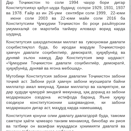
Дар Тоҷикистон то соли 1994 чаҳор бори дигар
Конститутсияҳо қабул шуда буданд: солҳои 1929, 1931, 1937
ва 1978. Ғайр аз ин 26-уми сентябри соли 1999, 22-юми
июни соли 2003 ва 22-юми майи соли 2016 ба
Конститутсияи Ҷумҳурии Тоҷикистон бо роҳи раъйпурсии
умумихалқӣ се маротиба тағйиру иловаҳо ворид карда
шуданд.
Конститутсия шаҳодатномаи миллат ва гувоҳномаи давлати
соҳибистиқлол буда, бо иродаи мардум Тоҷикистонро
ҳамчун давлати соҳибихтиёр, демократӣ, ҳуқуқбунёд ва
дунявӣ эълон намуд. Дар Конститутсия зикр шудааст:
«Ҷумҳурии Тоҷикистон давлати соҳибихтиёр, демократӣ,
ҳуқуқбунёд, дунявӣ ва ягона мебошад».
Мутобиқи Конститутсия забони давлатии Тоҷикистон забони
тоҷикӣ аст. Забони русӣ ҳамчун забони муоширати байни
миллатҳо амал мекунад. Ҳамаи миллатҳо ва халқиятҳое, ки
дар ҳудуди ҷумҳурӣ зиндагӣ мекунанд, ҳақ доранд аз забони
модариашон озодона истифода баранд. Яъне ҳуқуқу
озодиҳои конститутсионии шаҳрвандоне, ки забони
модариашон дигар аст, маҳдуд карда намешавад.
Конститутсия қонуни олии давлату давлатдорӣ буда, тамоми
самтҳои ҳаёти ҷомеаро танзим менамояд, бинобар ин риоя
ва татбиқи он вазифаи муқаддаси ҳокимияти давлатӣ ва