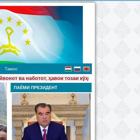
Тамос
и тозаи кӯҳсор, чашмаҳои шаффоф, мардуми ҳунарманду
ПАЁМИ ПРЕЗИДЕНТ