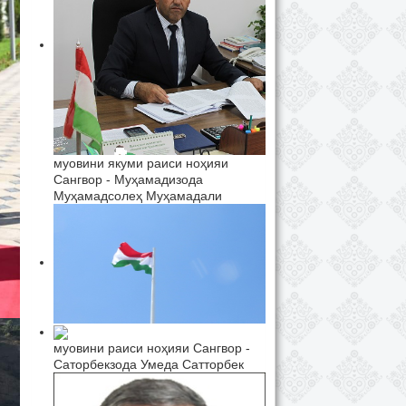
муовини якуми раиси ноҳияи
Сангвор - Муҳамадизода
Муҳамадсолеҳ Муҳамадали
муовини раиси ноҳияи Сангвор -
Саторбекзода Умеда Сатторбек