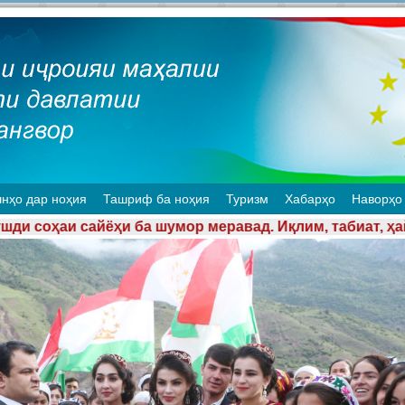
нҳо дар ноҳия
Ташриф ба ноҳия
Туризм
Хабарҳо
Наворҳо
р меравад. Иқлим, табиат, ҳайвонот ва наботот, ҳаво