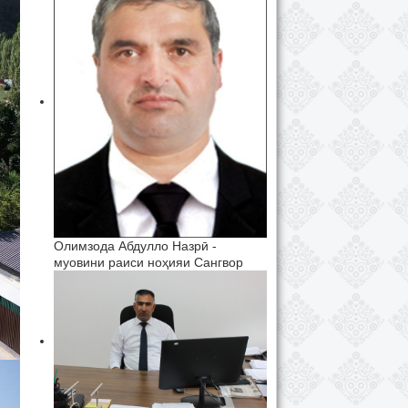
Олимзода Абдулло Назрӣ -
муовини раиси ноҳияи Сангвор