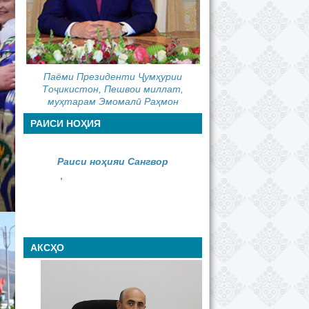
Паёми Президенти Ҷумҳурии
Тоҷикистон, Пешвои миллат,
муҳтарам Эмомалӣ Раҳмон
РАИСИ НОҲИЯ
Раиси ноҳияи Сангвор
,
АКСҲО