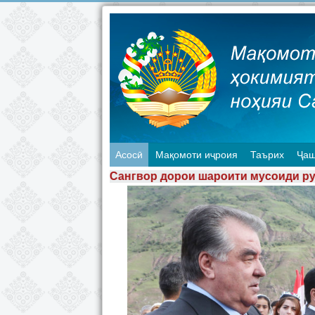
Асосӣ
Мақомоти иҷроия
Таърих
Ҷаш
р дорои шароити мусоиди рушди соҳаи сайёҳи ба шумо