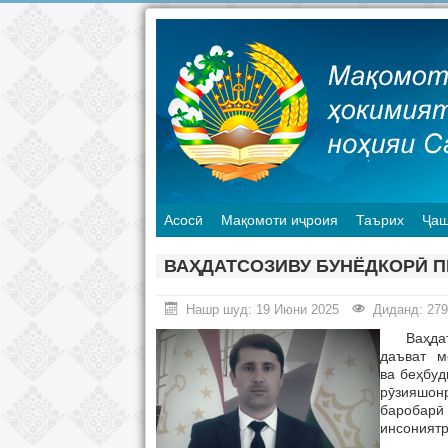
Асосӣ
Мақомоти иҷроия
Таърих
Ҷаш
ВАҲДАТСОЗИВУ БУНЁДКОРӢ П
Нашр шуд: 19 Июни 2025
Диданд: 279
Ваҳдат к
даъват ме
ва беҳбуд
рӯзияшон
баробарӣ
инсониятр