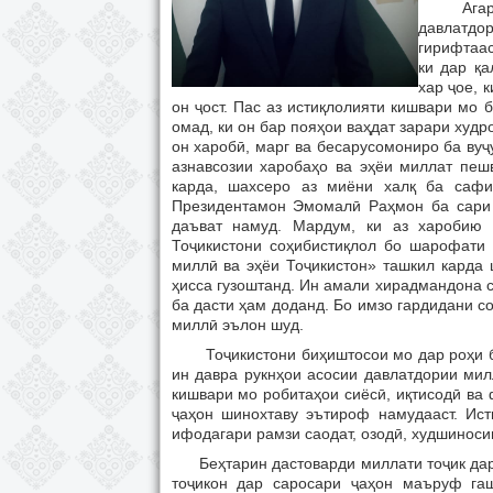
Агар ба 
давлатдо
гирифтаас
ки дар қ
хар ҷое, к
он ҷост. Пас аз истиқлолияти кишвари мо 
омад, ки он бар пояҳои ваҳдат зарари худр
он харобӣ, марг ва бесарусомониро ба ву
азнавсозии харобаҳо ва эҳёи миллат пеш
карда, шахсеро аз миёни халқ ба сафи
Президентамон Эмомалӣ Раҳмон ба сари 
даъват намуд. Мардум, ки аз харобию 
Тоҷикистони соҳибистиқлол бо шарофати
миллӣ ва эҳёи Тоҷикистон» ташкил карда 
ҳисса гузоштанд. Ин амали хирадмандона с
ба дасти ҳам доданд. Бо имзо гардидани с
миллӣ эълон шуд.
Тоҷикистони биҳиштосои мо дар роҳи бун
ин давра рукнҳои асосии давлатдории мил
кишвари мо робитаҳои сиёсӣ, иқтисодӣ ва
ҷаҳон шинохтаву эътироф намудааст. Ис
ифодагари рамзи саодат, озодӣ, худшиноси
Беҳтарин дастоварди миллати тоҷик дар с
тоҷикон дар саросари ҷаҳон маъруф га