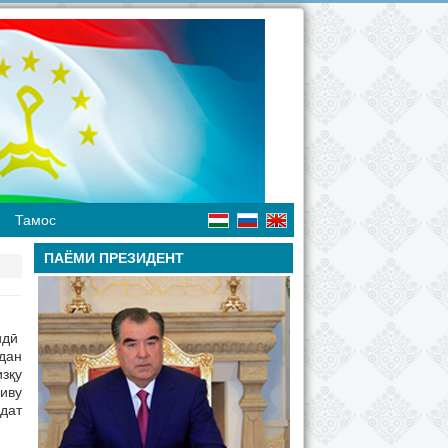
Тамос
ПАЁМИ ПРЕЗИДЕНТ
идӣ
дан
зқу
иву
дат