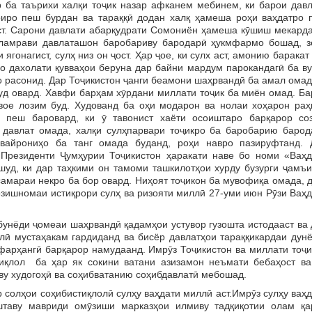
таърихи халқи тоҷик назар афканем мебинем, ки барои давл
риро пеш бурдан ва тараққӣ додан халқ ҳамеша роҳи ваҳдатро 
т. Сарони давлати абарқудрати Сомониён ҳамеша кӯшиш мекарда
аламрави давлаташон баробариву бародарӣ ҳукмфармо бошад, з
и ягонагист, сулҳ низ он ҷост. Ҳар ҷое, ки сулх аст, амонию баракат
бо дахолати қувваҳои беруна дар байни мардум парокандагӣ ба в
о расонид. Дар Тоҷикистон ҷанги беамони шаҳрвандӣ ба амал омад
ҷуд овард. Хавфи барҳам хӯрдани миллати тоҷик ба миён омад. Б
вое лозим буд. Худованд ба оҳи модарон ва нолаи хоҳарон раҳ
 пеш баровард, ки ӯ тавонист хаёти осоиштаро барқарор соз
давлат омада, халқи сулҳпарвари тоҷикро ба баробарию барод
вайрониҳо ба танг омада буданд, роҳи навро пазируфтанд. 
 Президенти Ҷумҳурии Тоҷикистон ҳаракати наве бо номи «Ваҳд
шуд, ки дар таҳкими он тамоми ташкилотҳои хурду бузурги ҷамъи
амараи некро ба бор овард. Ниҳоят тоҷикон ба мувофиқа омада, 
озишномаи истиқрори сулҳ ва ризояти миллӣ 27-уми июн Рӯзи Ваҳ
ёди ҷомеаи шаҳрвандӣ қадамҳои устувор гузошта истодааст ва 
лӣ мустаҳакам гардиданд ва бисёр давлатҳои тараққикардаи дунё
 фарҳангӣ барқарор намудаанд. Имрӯз Тоҷикистон ва миллати тоҷ
тиқлол ба ҳар як сокини ватани азизамон неъмати бебаҳост ва
ву худогоҳӣ ва соҳибватанию соҳибдавлатӣ мебошад.
олҳои соҳибистиқлолӣ сулҳу ваҳдати миллӣ аст.Имрӯз сулҳу ваҳд
штаву мавриди омӯзиши марказҳои илмиву тадқиқотии олам қа