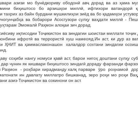
ишвари азизи мо бунёдкориву ободонӣ авҷ дорад ва аз ҳама му
амини биҳиштосо бо арзишҳои миллӣ, ифтихори ватандорӣ қ
и тахрих аз байн бурдани мушкилиҳои зиёд ва бо қадамҳои устуво
уногунҷабҳа ва бобарори Асосгузори сулҳу ваҳдати миллӣ - Пеш
уҳтарам Эмомалӣ Раҳмон алоқаи зич дорад.
сиву иқтисодии Тоҷикистон ва зиндагии шоистаи миллати тоҷик 
вонбини ифротӣ ва террористӣ хуш намеояд.Ин аст, ки дур аз ва
зои ҲНИТ ва ҳаммаслаконашон халалдор сохтани зиндагии осоиш
анд.
 соҳиби нангу номуси қавӣ аст, барои нигоҳ доштани сулҳу суб
и дар чунин як кишвари биҳиштосо зиндагӣ дораду фарзанди фарз
ӣ Раҳмон - роҳбари хирадманду халқ парваре ӯро роҳнамоӣ дор
матонати ин давлату миллатро бишканад, зеро роҳи мо роҳи Ваҳд
ни азиз-Тоҷикистон ва сокинони он аст.