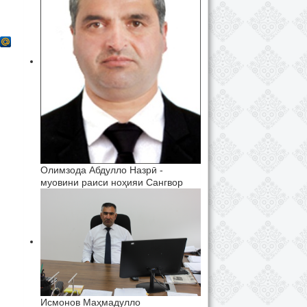
Олимзода Абдулло Назрӣ -
муовини раиси ноҳияи Сангвор
Исмонов Маҳмадулло