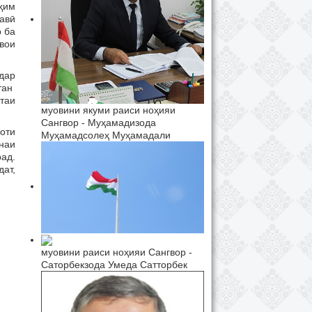
ҳим
авӣ
р ба
вои
дар
тан
таи
муовини якуми раиси ноҳияи
Сангвор - Муҳамадизода
оти
Муҳамадсолеҳ Муҳамадали
онаи
ад.
ат,
муовини раиси ноҳияи Сангвор -
Саторбекзода Умеда Сатторбек