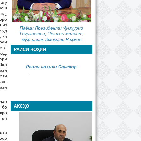
ату
пеш
нд,
еро
 низ
Паёми Президенти Ҷумҳурии
уҷуд
Тоҷикистон, Пешвои миллат,
, ки
муҳтарам Эмомалӣ Раҳмон
арои
мат
РАИСИ НОҲИЯ
ад.
арӣ
Дар
Раиси ноҳияи Сангвор
ати
,
ятӣ
даст
дати
дар
АКСҲО
 бо
икро
 он
ати
рор