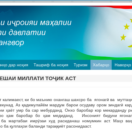
нҳо дар ноҳия
Ташриф ба ноҳия
Туризм
Хабарҳо
Наворҳо
ЕШАИ МИЛЛАТИ ТОҶИК АСТ
алимаест, ки бо маънию охангаш шахсро ба ягонагӣ ва муттаҳ
кунад. Аз қадимулайём мардум барои осудаву ором зиндагӣ кар
ии ҳаёт умр ба cap мебурданд. Онхо баробар кор мекарданду ри
ро ҳам баробар бо ҳам медиданд. Инсоният бидуни ягонаг
 ба мартабаи имрӯзаи худ расиданаш номумкин аст. Маҳз ваҳ
о ба қуллаҳои баланди тараққиёт расонидааст.