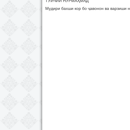
ТУЙЧИИ НУРМАҲМАД
Мудири бахши кор бо ҷавонон ва варзиши 