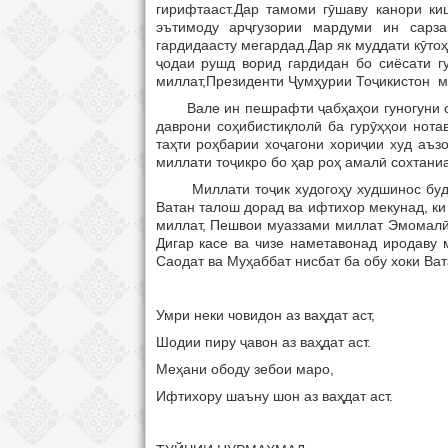
гирифтааст.Дар тамоми гӯшаву канори к
эътимоду арҷгузории мардуми ин сарз
гардидаасту мегардад.Дар як муддати кӯтоҳ
ҷодаи рушд ворид гардидан бо сиёсати г
миллат,Президенти Ҷумҳурии Тоҷикистон м
Вале ин пешрафти ҷабҳаҳои гуногуни сиё
даврони соҳибистиқлолӣ ба гурӯҳҳои нота
таҳти роҳбарии хоҷагони хориҷии худ аъ
миллати тоҷикро бо ҳар роҳ амалӣ сохтани
Миллати тоҷик худогоҳу худшинос будаву
Ватан талош дорад ва ифтихор мекунад, к
миллат, Пешвои муаззами миллат Эмомал
Дигар касе ва чизе наметавонад иродаву 
Саодат ва Муҳаббат нисбат ба обу хоки Вата
Умри неки човидон аз ваҳдат аст,
Шодии пиру ҷавон аз ваҳдат аст.
Меҳани ободу зебои маро,
Ифтихору шаъну шон аз ваҳдат аст.