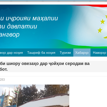
нҳо дар ноҳия
Ташриф ба ноҳия
Туризм
Хабарҳо
Наворҳо
сби шиору овезаҳо дар ҷойҳои серодам ва
бот.
283