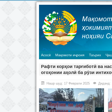
Асосӣ
Мақомоти иҷроия
Таърих
Ҷаш
Рафти корҳои тарғиботӣ ва на
огоҳонии аҳолӣ ба рӯзи интихо
Нашр шуд: 17 Феврали 2025
Диданд: 