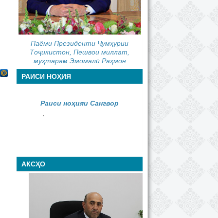
Паёми Президенти Ҷумҳурии
Тоҷикистон, Пешвои миллат,
муҳтарам Эмомалӣ Раҳмон
РАИСИ НОҲИЯ
Раиси ноҳияи Сангвор
,
АКСҲО