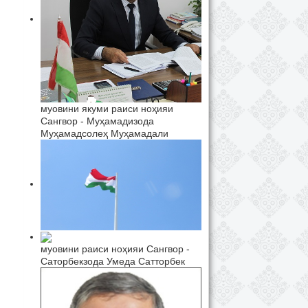
муовини якуми раиси ноҳияи
Сангвор - Муҳамадизода
Муҳамадсолеҳ Муҳамадали
муовини раиси ноҳияи Сангвор -
Саторбекзода Умеда Сатторбек