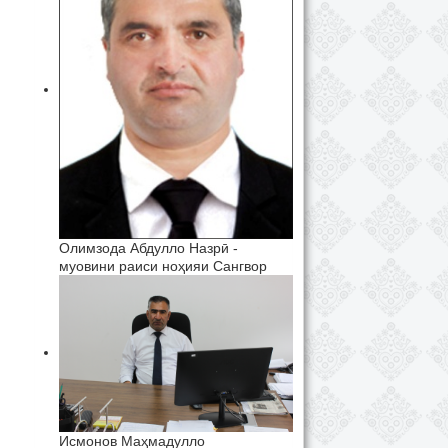
Олимзода Абдулло Назрӣ -
муовини раиси ноҳияи Сангвор
Исмонов Маҳмадулло