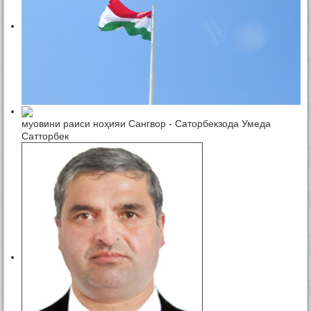
муовини раиси ноҳияи Сангвор - Саторбекзода Умеда
Сатторбек