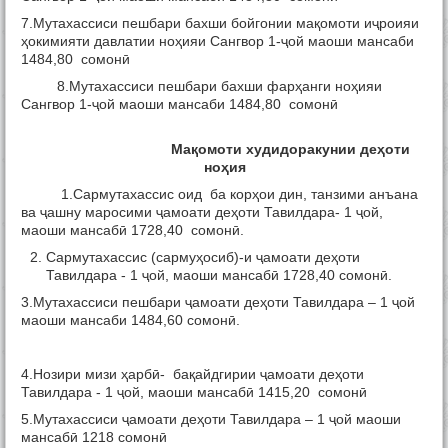
7.Мутахассиси пешбари бахши бойгонии мақомоти иҷроияи
ҳокимияти давлатии ноҳияи Сангвор 1-ҷой маоши мансаби
1484,80 сомонӣ
8.Мутахассиси пешбари бахши фарҳанги ноҳияи
Сангвор 1-ҷой маоши мансаби 1484,80 сомонӣ
Ма
қ
омоти худидоракунии де
ҳ
оти
но
ҳ
ия
1.Сармутахассис оид ба корҳои дин, танзими анъана
ва ҷашну маросими ҷамоати деҳоти Тавилдара- 1 ҷой,
маоши мансабӣ 1728,40 сомонӣ.
Сармутахассис (сармуҳосиб)-и ҷамоати деҳоти
Тавилдара - 1 ҷой, маоши мансабӣ 1728,40 сомонӣ.
3.Мутахассиси пешбари ҷамоати деҳоти Тавилдара – 1 ҷой
маоши мансаби 1484,60 сомонӣ.
4.Нозири мизи ҳарбӣ- бақайдгирии ҷамоати деҳоти
Тавилдара - 1 ҷой, маоши мансабӣ 1415,20 сомонӣ
5.Мутахассиси ҷамоати деҳоти Тавилдара – 1 ҷой маоши
мансабӣ 1218 сомонӣ