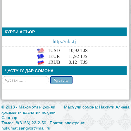
ҚУРБИ АСЪОР
http://nbt.tj
1USD
10,92
TJS
1EUR
11,92 TJS
1RUB
0,12
TJS
ҶУСТУҶӮ ДАР СОМОНА
Ҷустан
Ҷустуҷӯ
© 2018 - Мақомоти иҷроияи
Масъули сомона: Наҳтутӣ Алиева
ҳокимияти давлатии ноҳияи
Сангвор
Тамос: 8(3156) 22-2-50 | Почтаи электронӣ:
hukumat.sangvor@mail.ru