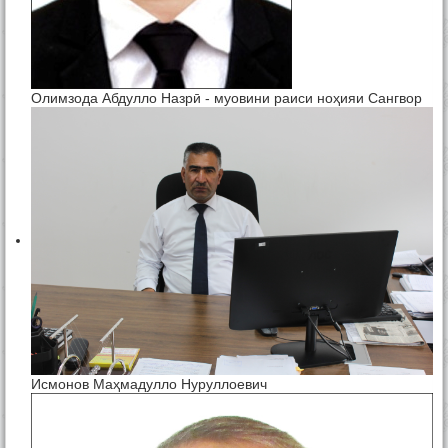
Олимзода Абдулло Назрӣ - муовини раиси ноҳияи Сангвор
Исмонов Маҳмадулло Нуруллоевич