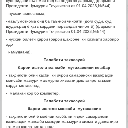
супоридани эъломия оид ба андоз аз даромад (фармони
Президенти Ҷумҳурии Тоҷикистон аз 01.04.2023,№544)
- нусхаи шиноснома;
-маълумотнома оид ба таъқиби ҷиноятӣ (доғи судӣ, суд
шудан,рад ё қатъ кардани парвандаи ҷиноятӣ) (фармони
Президенти Ҷумҳурии Тоҷикистон 01.04.2023,№544)
- нусхаи билети ҳарбӣ (барои шахсоне, ки хизмати ҳарбиро
адо
намудаанд).
Талаботи тахассус
ӣ
барои иш
ғ
оли мансаби мутахассиси пешбар
- таҳсилоти олии касбӣ, ки иҷрои самараноки вазифаҳои
мансаби мазкури маъмурии хизмати давлатиро таъмин
карда метавонад.
- малакаи кор бо компютер.
Талаботи тахассус
ӣ
барои иш
ғ
оли мансаби мутахассис
- таҳсилоти олӣ ё миёнаи касбӣ, ки иҷрои самараноки
вазифаҳои мансаби мазкури маъмурии хизмати давлатиро
таъмин карда метавонад.