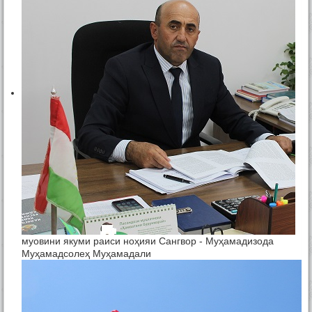
муовини якуми раиси ноҳияи Сангвор - Муҳамадизода
Муҳамадсолеҳ Муҳамадали