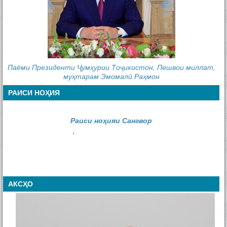
Паёми Президенти Ҷумҳурии Тоҷикистон, Пешвои миллат,
муҳтарам Эмомалӣ Раҳмон
РАИСИ НОҲИЯ
Раиси ноҳияи Сангвор
,
АКСҲО