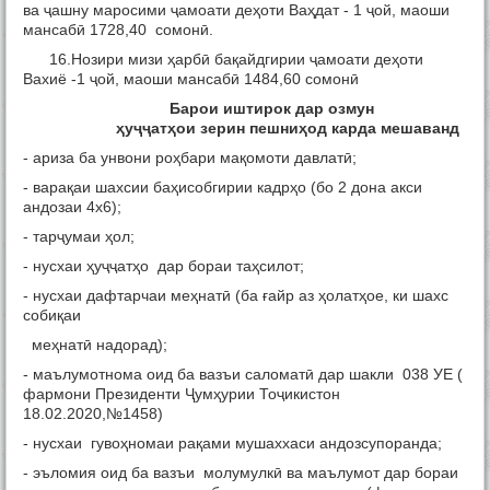
ва ҷашну маросими ҷамоати деҳоти Ваҳдат - 1 ҷой, маоши
мансабӣ 1728,40 сомонӣ.
16.Нозири мизи ҳарбӣ бақайдгирии ҷамоати деҳоти
Вахиё -1 ҷой, маоши мансабӣ 1484,60 сомонӣ
Барои иштирок дар озмун
ҳ
у
ҷҷ
ат
ҳ
ои зерин пешни
ҳ
од карда мешаванд
- ариза ба унвони роҳбари мақомоти давлатӣ;
- варақаи шахсии баҳисобгирии кадрҳо (бо 2 дона акси
андозаи 4х6);
- тарҷумаи ҳол;
- нусхаи ҳуҷҷатҳо дар бораи таҳсилот;
- нусхаи дафтарчаи меҳнатӣ (ба ғайр аз ҳолатҳое, ки шахс
собиқаи
меҳнатӣ надорад);
- маълумотнома оид ба вазъи саломатӣ дар шакли 038 УE (
фармони Президенти Ҷумҳурии Тоҷикистон
18.02.2020,№1458)
- нусхаи гувоҳномаи рақами мушаххаси андозсупоранда;
- эъломия оид ба вазъи молумулкӣ ва маълумот дар бораи