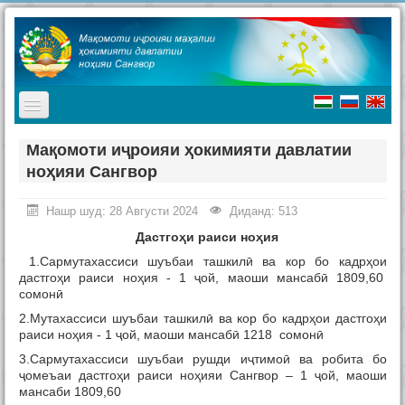
TPL_PROTOSTAR_TOGGLE_MENU
Асосӣ
Мақомоти иҷроияи ҳокимияти давлатии
ноҳияи Сангвор
Мақомоти иҷроия
Таърих
Нашр шуд: 28 Августи 2024
Диданд: 513
Дастго
ҳ
и
раиси но
ҳ
ия
Ҷашнҳо дар ноҳия
1.Сармутахассиси шуъбаи ташкилӣ ва кор бо кадрҳои
Ташриф ба ноҳия
дастгоҳи раиси ноҳия - 1 ҷой, маоши мансабӣ 1809,60
сомонӣ
Туризм
2.Мутахассиси шуъбаи ташкилӣ ва кор бо кадрҳои дастгоҳи
раиси ноҳия - 1 ҷой, маоши мансабӣ 1218 сомонӣ
Хабарҳо
3.Сармутахассиси шуъбаи рушди иҷтимоӣ ва робита бо
Наворҳо
ҷомеъаи дастгоҳи раиси ноҳияи Сангвор – 1 ҷой, маоши
мансаби 1809,60