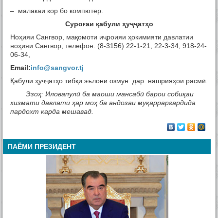
– малакаи кор бо компютер.
Суро
ғ
аи
қ
абули
ҳ
у
ҷҷ
ат
ҳ
о
Ноҳияи Сангвор, мақомоти иҷроияи ҳокимияти давлатии
ноҳияи Сангвор, телефон: (8-3156) 22-1-21, 22-3-34, 918-24-
06-34,
Email:
info@sangvor.tj
Қабули ҳуҷҷатҳо тибқи эълони озмун дар нашрияҳои расмӣ.
Эзоҳ: Иловапулӣ ба маоши мансабӣ барои собиқаи
хизмати давлатӣ ҳар моҳ ба андозаи муқарраргардида
пардохт карда мешавад.
ПАЁМИ ПРЕЗИДЕНТ