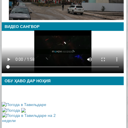
ВИДЕО САНГВОР
ОБУ ҲАВО ДАР НОҲИЯ