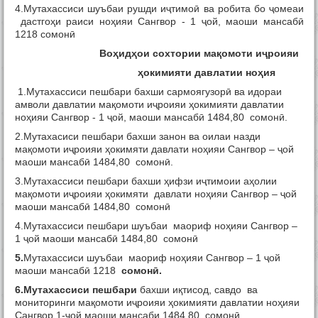
Тамос
4.Мутахассиси шуъбаи рушди иҷтимоӣ ва робита бо ҷомеаи
дастгоҳи раиси ноҳияи Сангвор - 1 ҷой, маоши мансабӣ
1218 сомонӣ
Во
ҳ
ид
ҳ
ои сохтории ма
қ
омоти и
ҷ
роияи
ҳ
окимияти давлатии но
ҳ
ия
1.Мутахассиси пешбари бахши сармоягузорӣ ва идораи
амволи давлатии мақомоти иҷроияи ҳокимияти давлатии
ноҳияи Сангвор - 1 ҷой, маоши мансабӣ 1484,80 сомонӣ.
2.Мутахасиси пешбари бахши занон ва оилаи назди
мақомоти иҷроияи ҳокимяти давлати ноҳияи Сангвор – ҷой
маоши мансабӣ 1484,80 сомонӣ.
3.Мутахассиси пешбари бахши ҳифзи иҷтимоии аҳолии
мақомоти иҷроияи ҳокимяти давлати ноҳияи Сангвор – ҷой
маоши мансабӣ 1484,80 сомонӣ
4.Мутахассиси пешбари шуъбаи маориф ноҳияи Сангвор –
1 ҷой маоши мансабӣ 1484,80 сомонӣ
5.
Мутахассиси шуъбаи маориф ноҳияи Сангвор – 1 ҷой
маоши мансабӣ 1218
сомон
ӣ
.
6.Мутахассиси пешбари
бахши иқтисод, савдо ва
мониторинги мақомоти иҷроияи ҳокимияти давлатии ноҳияи
Сангвор 1-ҷой маоши мансаби 1484,80 сомонӣ