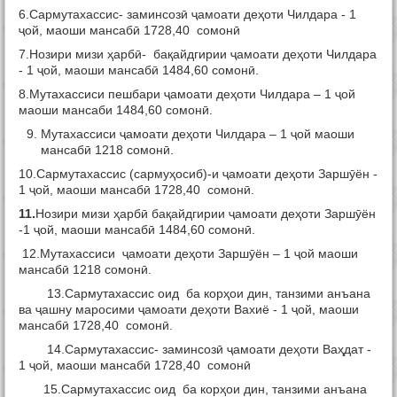
6.Сармутахассис- заминсозӣ ҷамоати деҳоти Чилдара - 1
ҷой, маоши мансабӣ 1728,40 сомонӣ
7.Нозири мизи ҳарбӣ- бақайдгирии ҷамоати деҳоти Чилдара
- 1 ҷой, маоши мансабӣ 1484,60 сомонӣ.
8.Мутахассиси пешбари ҷамоати деҳоти Чилдара – 1 ҷой
маоши мансаби 1484,60 сомонӣ.
Мутахассиси ҷамоати деҳоти Чилдара – 1 ҷой маоши
мансабӣ 1218 сомонӣ.
10.Сармутахассис (сармуҳосиб)-и ҷамоати деҳоти Заршӯён -
1 ҷой, маоши мансабӣ 1728,40 сомонӣ.
11.
Нозири мизи ҳарбӣ бақайдгирии ҷамоати деҳоти Заршӯён
-1 ҷой, маоши мансабӣ 1484,60 сомонӣ.
12.Мутахассиси ҷамоати деҳоти Заршӯён – 1 ҷой маоши
мансабӣ 1218 сомонӣ.
13.Сармутахассис оид ба корҳои дин, танзими анъана
ва ҷашну маросими ҷамоати деҳоти Вахиё - 1 ҷой, маоши
мансабӣ 1728,40 сомонӣ.
14.Сармутахассис- заминсозӣ ҷамоати деҳоти Ваҳдат -
1 ҷой, маоши мансабӣ 1728,40 сомонӣ
15.Сармутахассис оид ба корҳои дин, танзими анъана