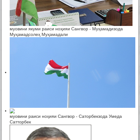
муовини якуми раиси ноҳияи Сангвор - Муҳамадизода
Муҳамадсолеҳ Муҳамадали
муовини раиси ноҳияи Сангвор - Саторбекзода Умеда
Сатторбек