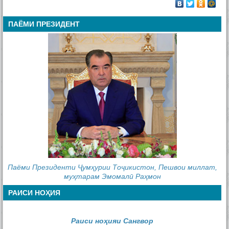
ПАЁМИ ПРЕЗИДЕНТ
Паёми Президенти Ҷумҳурии Тоҷикистон, Пешвои миллат,
муҳтарам Эмомалӣ Раҳмон
РАИСИ НОҲИЯ
Раиси ноҳияи Сангвор