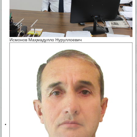
Исмонов Маҳмадулло Нуруллоевич