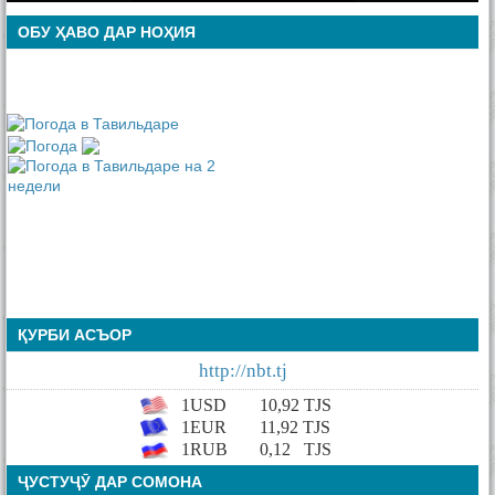
ОБУ ҲАВО ДАР НОҲИЯ
ҚУРБИ АСЪОР
http://nbt.tj
1USD
10,92
TJS
1EUR
11,92 TJS
1RUB
0,12
TJS
ҶУСТУҶӮ ДАР СОМОНА