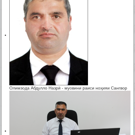
Олимзода Абдулло Назрӣ - муовини раиси ноҳияи Сангвор