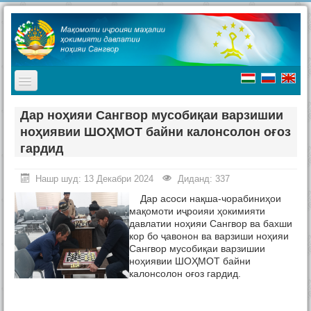
TPL_PROTOSTAR_TOGGLE_MENU
Асосӣ
Дар ноҳияи Сангвор мусобиқаи варзишии
ноҳиявии ШОҲМОТ байни калонсолон оғоз
Мақомоти иҷроия
гардид
Таърих
Нашр шуд: 13 Декабри 2024
Диданд: 337
Ҷашнҳо дар ноҳия
Дар асоси нақша-чорабиниҳои
Ташриф ба ноҳия
мақомоти иҷроияи ҳокимияти
давлатии ноҳияи Сангвор ва бахши
Туризм
кор бо ҷавонон ва варзиши ноҳияи
Сангвор мусобиқаи варзишии
Хабарҳо
ноҳиявии ШОҲМОТ байни
калонсолон оғоз гардид.
Наворҳо