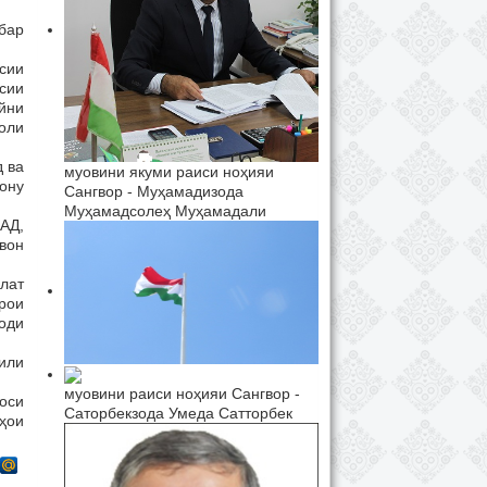
бар
сии
сии
йни
соли
д ва
муовини якуми раиси ноҳияи
ону
Сангвор - Муҳамадизода
Муҳамадсолеҳ Муҳамадали
АД,
вон
лат
рои
оди
или
муовини раиси ноҳияи Сангвор -
соси
Саторбекзода Умеда Сатторбек
ҳои