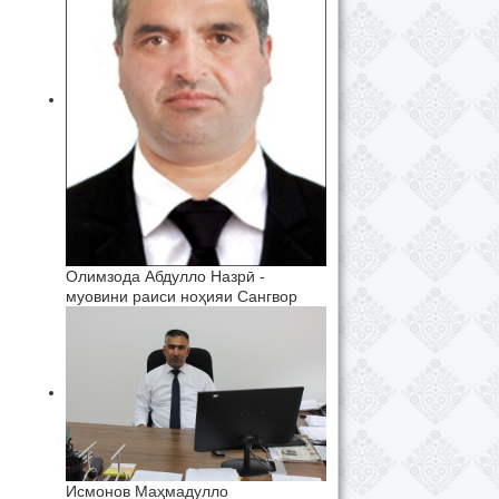
Олимзода Абдулло Назрӣ -
муовини раиси ноҳияи Сангвор
Исмонов Маҳмадулло