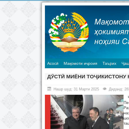
Асосӣ
Мақомоти иҷроия
Таърих
Ҷаш
ДӮСТӢ МИЁНИ ТОҶИКИСТОНУ 
Нашр шуд: 31 Марти 2025
Диданд: 28
Ҷу
Пе
Ра
на
шо
та