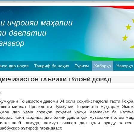
нҳо дар ноҳия
Ташриф ба ноҳия
Туризм
Хабарҳо
Наворҳо
ҚИРҒИЗИСТОН ТАЪРИХИ ТӮЛОНӢ ДОРАД
3
мҳурии Тоҷикистон давоми 34 соли соҳибистиқлолӣ таҳти Роҳба
швои миллат Президенти Ҷумҳурии Тоҷикистон муҳтарам Эмом
ҳмон дар ҳама соҳаҳои хоҷагии халҷи мамлакат ба натиҷа
заррас ноил гардида, дар байни давлатҳои мутараққии олам мақ
иста касб намуда, ҳамчун кишвар дар ҳоли рушду тавсеа
шаббускор эътироф гардидааст.