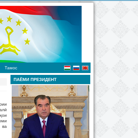
Тамос
ПАЁМИ ПРЕЗИДЕНТ
рии
алӣ
ҳои
оми
 ва