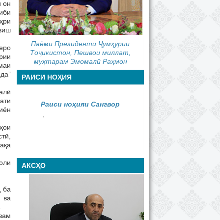
 он
иби
ҳри
зиш
Паёми Президенти Ҷумҳурии
еро
Тоҷикистон, Пешвои миллат,
рии
муҳтарам Эмомалӣ Раҳмон
маи
нда”
РАИСИ НОҲИЯ
алӣ
ати
Раиси ноҳияи Сангвор
миён
,
ҳои
тӣ,
тақа
оли
АКСҲО
 ба
 ва
.
зам