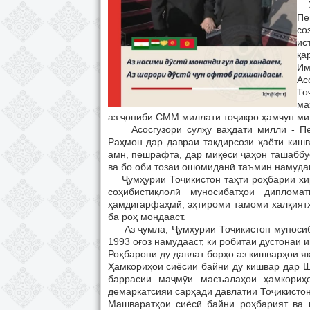
Ҳа
Пе
со
ис
қа
Им
Ас
То
ма
аз ҷониби СММ миллати тоҷикро ҳамчун ми
Асосгузори сулҳу ваҳдати миллӣ - Пеш
Раҳмон дар давраи тақдирсози ҳаёти кишв
амн, пешрафта, дар миқёси ҷаҳон ташаббу
ва бо оби тозаи ошомиданӣ таъмин намудан
Ҷумҳурии Тоҷикистон таҳти роҳбарии хи
соҳибистиқлолӣ муносибатҳои диплом
ҳамдигарфаҳмӣ, эҳтироми тамоми халқиятҳ
ба роҳ мондааст.
Аз ҷумла, Ҷумҳурии Тоҷикистон муносиба
1993 оғоз намудааст, ки робитаи дӯстонаи 
Роҳбарони ду давлат борҳо аз кишварҳои я
Ҳамкориҳои сиёсии байни ду кишвар дар Ш
баррасии маҷмӯи масъалаҳои ҳамкориҳо
демаркатсияи сарҳади давлатии Тоҷикистон
Машваратҳои сиёсӣ байни роҳбарият ва 