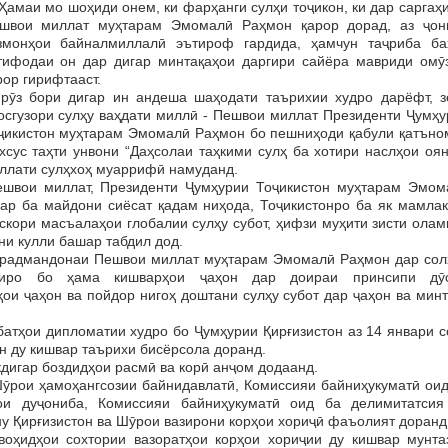
маи мо шоҳиди онем, ки фарҳанги сулҳи тоҷикон, ки дар саргаҳи
швои миллат муҳтарам Эмомалӣ Раҳмон қарор дорад, аз ҷон
змонҳои байналмиллалӣ эътироф гардида, ҳамчун таҷриба ба
тифодаи он дар дигар минтақаҳои даргири сайёра мавриди омӯ
рор гирифтааст.
рӯз бори дигар ин андеша шаҳодати таърихии худро дарёфт, з
осгузори сулҳу ваҳдати миллӣ - Пешвои миллат Президенти Ҷумҳу
ҷикистон муҳтарам Эмомалӣ Раҳмон бо пешниҳоди қабули қатъно
хсус таҳти унвони “Даҳсолаи таҳкими сулҳ ба хотири наслҳои оя
ллати сулҳхоҳ муаррифӣ намуданд.
вои миллат, Президенти Ҷумҳурии Тоҷикистон муҳтарам Эмом
ар ба майдони сиёсат қадам ниҳода, Тоҷикистонро ба як мамлак
скори масъалаҳои глобалии сулҳу субот, ҳифзи муҳити зисти ола
и кулли башар табдил дод.
радмандонаи Пешвои миллат муҳтарам Эмомалӣ Раҳмон дар сол
атиро бо ҳама кишварҳои ҷаҳон дар доираи принсипи дӯс
ои ҷаҳон ва пойдор нигоҳ доштани сулҳу субот дар ҷаҳон ва мин
тҳои дипломатии худро бо Ҷумҳурии Қирғизистон аз 14 январи с
ин ду кишвар таърихи бисёрсола доранд.
кдигар боздидҳои расмӣ ва корӣ анҷом додаанд.
ӯрои ҳамоҳангсозии байнидавлатӣ, Комиссияи байниҳукуматӣ оид
и дуҷониба, Комиссияи байниҳукуматӣ оид ба делимитатсия
у Қирғизистон ва Шӯрои вазирони корҳои хориҷӣ фаъолият доранд
воҳидҳои сохтории вазоратҳои корҳои хориҷии ду кишвар мунта