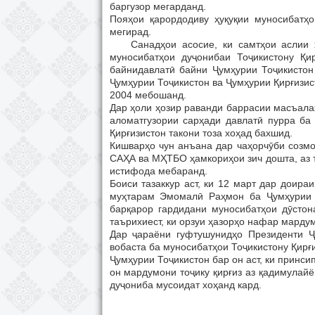
баргузор мегарданд.
Пояҳои қарордодиву ҳуқуқии муносибатҳ
мегирад.
Санадҳои асосие, ки самтҳои аслии ҳа
муносибатҳои дуҷонибаи Тоҷикистону Қи
байнидавлатӣ байни Ҷумҳурии Тоҷикистон
Ҷумҳурии Тоҷикистон ва Ҷумҳурии Қирғизис
2004 мебошанд.
Дар ҳоли ҳозир раванди баррасии масъала
аломатгузории сарҳади давлатӣ пурра ба 
Қирғизистон такони тоза хоҳад бахшид.
Кишварҳо чун анъана дар чаҳорчӯби созм
САҲА ва МҲТБО ҳамкориҳои зич дошта, аз
истифода мебаранд.
Боиси тазаккур аст, ки 12 март дар доир
муҳтарам Эмомалӣ Раҳмон ба Ҷумҳурии Қ
барқарор гардидани муносибатҳои дӯстон
таърихиест, ки орзуи ҳазорҳо нафар мардум
Дар ҷараёни гуфтушунидҳо Президенти Ҷ
вобаста ба муносибатҳои Тоҷикистону Қирғ
Ҷумҳурии Тоҷикистон бар он аст, ки принси
он мардумони тоҷику қирғиз аз қадимулай
дуҷониба мусоидат хоҳанд кард.