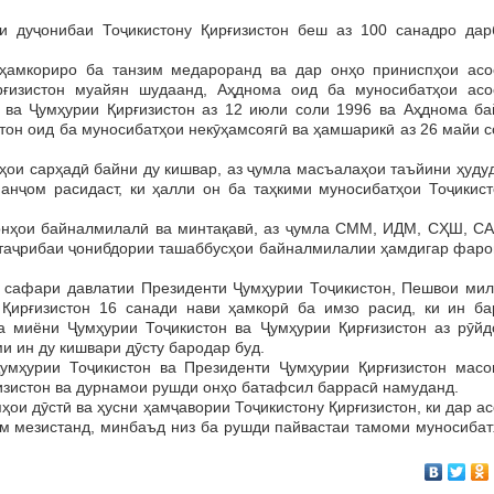
ои дуҷонибаи Тоҷикистону Қирғизистон беш аз 100 санадро дар
мкориро ба танзим медароранд ва дар онҳо приниспҳои асо
рғизистон муайян шудаанд, Аҳднома оид ба муносибатҳои асо
 ва Ҷумҳурии Қирғизистон аз 12 июли соли 1996 ва Аҳднома ба
тон оид ба муносибатҳои некӯҳамсоягӣ ва ҳамшарикӣ аз 26 майи 
ҳои сарҳадӣ байни ду кишвар, аз ҷумла масъалаҳои таъйини ҳуду
анҷом расидаст, ки ҳалли он ба таҳкими муносибатҳои Тоҷикист
онҳои байналмилалӣ ва минтақавӣ, аз ҷумла СММ, ИДМ, СҲШ, СА
 таҷрибаи ҷонибдории ташаббусҳои байналмилалии ҳамдигар фаро
аи сафари давлатии Президенти Ҷумҳурии Тоҷикистон, Пешвои мил
ирғизистон 16 санади нави ҳамкорӣ ба имзо расид, ки ин ба
а миёни Ҷумҳурии Тоҷикистон ва Ҷумҳурии Қирғизистон аз рӯйд
и ин ду кишвари дӯсту бародар буд.
умҳурии Тоҷикистон ва Президенти Ҷумҳурии Қирғизистон масо
изистон ва дурнамои рушди онҳо батафсил баррасӣ намуданд.
пҳои дӯстӣ ва ҳусни ҳамҷавории Тоҷикистону Қирғизистон, ки дар а
ём мезистанд, минбаъд низ ба рушди пайвастаи тамоми муносибат