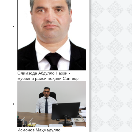
Олимзода Абдулло Назрӣ -
муовини раиси ноҳияи Сангвор
Исмонов Маҳмадулло