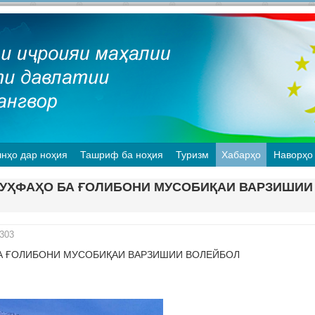
нҳо дар ноҳия
Ташриф ба ноҳия
Туризм
Хабарҳо
Наворҳо
ТУҲФАҲО БА ҒОЛИБОНИ МУСОБИҚАИ ВАРЗИШИИ
303
А ҒОЛИБОНИ МУСОБИҚАИ ВАРЗИШИИ ВОЛЕЙБОЛ