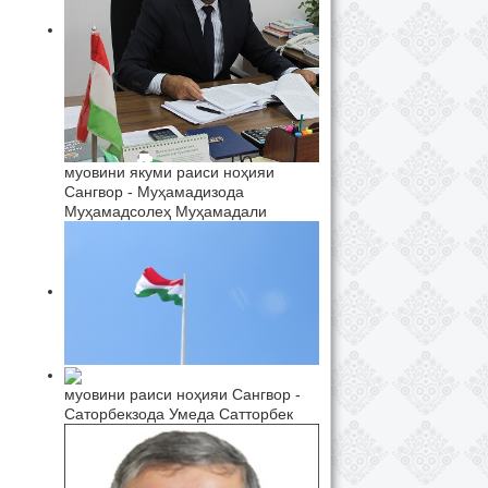
муовини якуми раиси ноҳияи
Сангвор - Муҳамадизода
Муҳамадсолеҳ Муҳамадали
муовини раиси ноҳияи Сангвор -
Саторбекзода Умеда Сатторбек