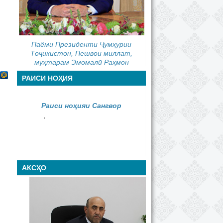
Паёми Президенти Ҷумҳурии
Тоҷикистон, Пешвои миллат,
муҳтарам Эмомалӣ Раҳмон
РАИСИ НОҲИЯ
Раиси ноҳияи Сангвор
,
АКСҲО