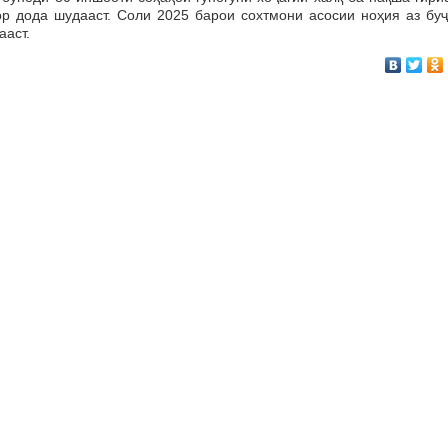
р дода шудааст. Соли 2025 барои сохтмони асосии ноҳия аз буҷ
ааст.