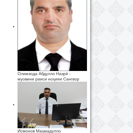
Олимзода Абдулло Назрӣ -
муовини раиси ноҳияи Сангвор
Исмонов Маҳмадулло