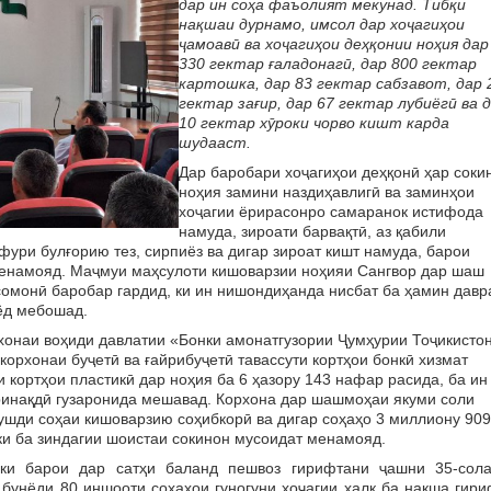
дар ин соҳа фаъолият мекунад. Тибқи
нақшаи дурнамо, имсол дар хоҷагиҳои
ҷамоавӣ ва хоҷагиҳои деҳқонии ноҳия дар
330 гектар ғаладонагӣ, дар 800 гектар
картошка, дар 83 гектар сабзавот, дар 
гектар зағир, дар 67 гектар лубиёгӣ ва 
10 гектар хӯроки чорво кишт карда
шудааст.
Дар баробари хоҷагиҳои деҳқонӣ ҳар соки
ноҳия замини наздиҳавлигӣ ва заминҳои
хоҷагии ёрирасонро самаранок истифода
намуда, зироати барвақтӣ, аз қабили
фури булғорию тез, сирпиёз ва дигар зироат кишт намуда, барои
менамояд. Маҷмуи маҳсулоти кишоварзии ноҳияи Сангвор дар шаш
сомонӣ баробар гардид, ки ин нишондиҳанда нисбат ба ҳамин давр
ёд мебошад.
хонаи воҳиди давлатии «Бонки амонатгузории Ҷумҳурии Тоҷикисто
орхонаи буҷетӣ ва ғайрибуҷетӣ тавассути кортҳои бонкӣ хизмат
ортҳои пластикӣ дар ноҳия ба 6 ҳазору 143 нафар расида, ба ин
йринақдӣ гузаронида мешавад. Корхона дар шашмоҳаи якуми соли
ушди соҳаи кишоварзию соҳибкорӣ ва дигар соҳаҳо 3 миллиону 909
 ки ба зиндагии шоистаи сокинон мусоидат менамояд.
 ки барои дар сатҳи баланд пешвоз гирифтани ҷашни 35-сола
 бунёди 80 иншооти соҳаҳои гуногуни хоҷагии халқ ба нақша гир