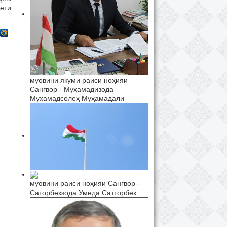
ети
муовини якуми раиси ноҳияи
Сангвор - Муҳамадизода
Муҳамадсолеҳ Муҳамадали
муовини раиси ноҳияи Сангвор -
Саторбекзода Умеда Сатторбек