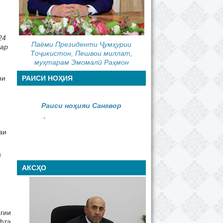
24
Паёми Президенти Ҷумҳурии
дар
Тоҷикистон, Пешвои миллат,
муҳтарам Эмомалӣ Раҳмон
ни
РАИСИ НОҲИЯ
Раиси ноҳияи Сангвор
,
аи
н
АКСҲО
гии
ифта