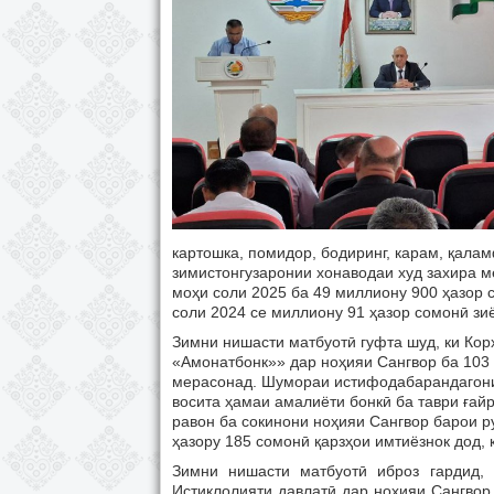
картошка, помидор, бодиринг, карам, қалам
зимистонгузаронии хонаводаи худ захира 
моҳи соли 2025 ба 49 миллиону 900 ҳазор 
соли 2024 се миллиону 91 ҳазор сомонӣ зи
Зимни нишасти матбуотӣ гуфта шуд, ки Кор
«Амонатбонк»» дар ноҳияи Сангвор ба 103 к
мерасонад. Шумораи истифодабарандагони к
восита ҳамаи амалиёти бонкӣ ба таври ға
равон ба сокинони ноҳияи Сангвор барои р
ҳазору 185 сомонӣ қарзҳои имтиёзнок дод,
Зимни нишасти матбуотӣ иброз гардид,
Истиқлолияти давлатӣ дар ноҳияи Сангвор