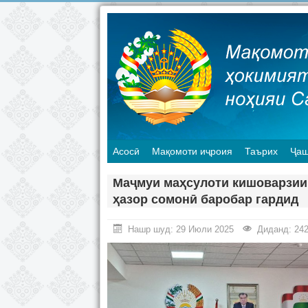
Асосӣ
Мақомоти иҷроия
Таърих
Ҷаш
Маҷмуи маҳсулоти кишоварзии 
ҳазор сомонӣ баробар гардид
Нашр шуд: 29 Июли 2025
Диданд: 24