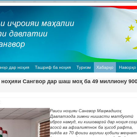
нҳо дар ноҳия
Ташриф ба ноҳия
Туризм
Хабарҳо
Наворҳо
ноҳияи Сангвор дар шаш моҳ ба 49 миллиону 90
2
Раиси ноҳияи Сангвор Маҳмадшоҳ
Давлатзода зимни нишасти матбуотӣ
иброз намуд, ки кишоварзӣ дар ноҳия соҳ
асосӣ ва афзалиятнок ба ҳисоб рафта,
зиёда аз 70 фоизи аҳолии қобили меҳнат