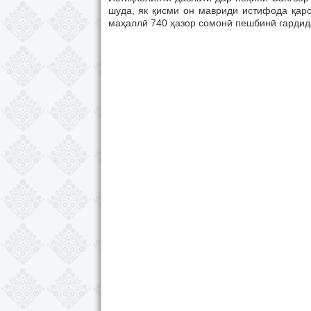
шуда, як қисми он мавриди истифода қаро
маҳаллӣ 740 ҳазор сомонӣ пешбинӣ гардид