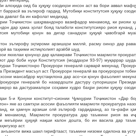
урат мегиранд.
алоҳида оид ба ҳуқуқу озодиҳои инсон аст ва бори аввал мафҳ
т баррасӣ ва эътироф гардид. Мутобиқи конститутсия ҳуқуқу озод
а давлат ба ин кафолат медиҳад.
ии Тоҷикистон шаҳрвандонро вазифадор менамояд, ки риояи ҳ
ндон дар ҳама ҳолат бояд талаботи конститутсияро риоя кунанд.
утсия мутобиқи қонун ва дигар санадҳои ҳуқуқӣ ҷавобгарӣ муа
н эътирофу эҳтироми арзишҳои миллӣ, расму оинҳо дар рава
рӣ ва таҳкими истиқлолият арзёбӣ шуд.
и якхелаи қонунҳо дар қаламрави Тоҷикистон мақомоти прокурат
мот дар боби нуҳи Конститутсия (моддаҳои 93-97) муқаррар шуда
ураи Тоҷикистонро Прокурори генералӣ сарварӣ мекунад. Прокур
а Президент масъул аст. Прокурори генералӣ ва прокурорҳои тобе
ахсони мансабдор мустақилона дар асо¬си қонун фаъолият мекуна
Прокурори генералӣ бо назардошти дастуру супоришҳои Президе
амрҳо ва дастурамалҳои соҳавии худро баҳри риояи ҳуқуқу озоди
 5-и Қонуни конститут¬сионии Ҷумҳурии Тоҷикистон «Дар бо
тон» яке аз самтҳои асосии фаъолияти мақомоти прокуратура наз
ванд, ки ҳамчун арзиши олӣ эътироф гардидаанд, аз та¬рафи ҳа
ӣ менамояд. Мақомоти прокуратура дар таъмини риоя ва иҷ
ои меъёрии ҳуқуқӣ нақши калон дошта, бо ин васила дар таъм
ҳмгузор аст.
 анъаноти вижа шакл гирифтааст, таъмини низоми одилона ва уст