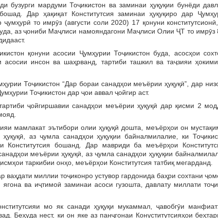
 бузурги мардуми Тоҷикистон ва заминаи ҳуқуқии бунёди давл
ебошад. Дар ҳақиқат Конститутсия заминаи ҳуқуқиро дар Ҷумҳу
 ҷумҳурӣ то имрӯз (августи соли 2020) 17 қонуни конститутсионӣ
 шуда, аз ҷониби Маҷлиси намояндагони Маҷлиси Олии ҶТ то имрӯз
дидааст.
икистон қонуни асосии Ҷумҳурии Тоҷикистон буда, асосҳои сохт
ои асосии инсон ва шаҳрванд, тартиби ташкил ва таҷзияи ҳокими
урии Тоҷикистон “Дар бораи санадҳои меъёрии ҳуқуқӣ”, дар низ
умҳурии Тоҷикистон дар ҷои аввал ҷойгир аст.
 тартиби ҷойгиршавии санадҳои меъёрии ҳуқуқӣ дар қисми 2 мод
мояд.
яи мамлакат эътибори олии ҳуқуқӣ дошта, меъёрҳои он мустақи
ҳуқуқӣ, аз ҷумла санадҳои ҳуқуқии байналмилалие, ки Тоҷикис
и Конститутсия бошанд. Дар мавриди ба меъёрҳои Конститутс
анадҳои меъёрии ҳуқуқӣ, аз ҷумла санадҳои ҳуқуқии байналмилал
қисмҳои таркибии онҳо, меъёрҳои Конститутсия татбиқ мегарданд.
р ваҳдати миллии тоҷиконро устувор гардонида баҳри сохтани ҷо
, ягона ва иҷтимоӣ заминаи асоси гузошта, давлату миллати тоҷ
онститутсияи мо як санади ҳуқуқи мукаммал, ҷавобгӯи манфиат
ад. Беҳуда нест, ки он яке аз панҷгонаи Конуститутсияҳои беҳта