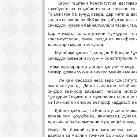
Қабул гаштани Конститутсия дастоварди
тозабунёд ва соҳибистиқлоли тоҷикон м
Тоҷикистон ба вуҷуд овард, дар натиҷа дар
кодекс ва зиёда аз 358 қонун қабул карда
санадҳои ҳуқуқии байналмилалӣ тасдиқ гар
Дар маҷмӯъ, Конститутсияи Ҷумҳурии Тоҷ
конститутсионӣ, ҳуқуқ, озодӣ ва вазифаҳ
давлатиро муайян мекунад.
Мутобиқи қисми 2, моддаи 9 Қонуни Ҷумҳ
санадҳои меъёрии ҳуқуқӣ – Конститутсияи Ҷ
Тибқи муқаррароти дигари қонуни мазкур
мазкур қувваи ҳуқуқии онҳоро муайян мена
Ин ҳам бесабаб нест, зеро Конститутси
амал мекунанд. Дигар санадҳои меъёрии 
онҳоро эътироф кардааст, набояд хилоф
Ҷумҳурии Тоҷикистон мухолифат доштани с
ки Тоҷикистон онҳоро эътироф кардааст, ё 
Қобили қайд аст, ки Конститутсияи кишва
воқеан ҳам ҳуқуқбунёд, демократӣ, дунявӣ
дар арсаи байналмилали муаррифӣ намуд.
Имруз бо боварӣ гуфта метавонем, ки к
давлатӣ ва миллии тоҷикон ба ҳисоб мерав