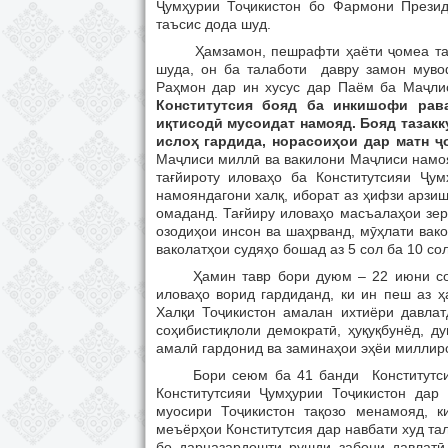
Ҷумҳурии Тоҷикистон бо Фармони Презид
таъсис дода шуд.
Ҳамзамон, пешрафти ҳаёти ҷомеа талаб
шуда, он ба талаботи давру замон муво
Раҳмон дар ин хусус дар Паём ба Маҷли
Конститутсия бояд ба инкишофи рав
иқтисодӣ мусоидат намояд. Бояд тазакк
ислоҳ гардида, норасоиҳои дар матн
Маҷлиси миллӣ ва вакилони Маҷлиси намо
тағйироту иловаҳо ба Конститутсияи Ҷу
намояндагони халқ, иборат аз ҳифзи арзи
омаданд. Тағйиру иловаҳо масъалаҳои зер
озодиҳои инсон ва шаҳрванд, мӯҳлати вако
ваколатҳои судяҳо бошад аз 5 сол ба 10 со
Ҳамин тавр бори дуюм – 22 июни со
иловаҳо ворид гардиданд, ки ин пеш аз ҳ
Халқи Тоҷикистон амалан ихтиёри давлат
соҳибистиқлоли демократӣ, ҳуқуқбунёд, д
амалӣ гардонид ва заминаҳои эҳёи миллиро
Бори сеюм ба 41 банди Конститутсияи 
Конститутсияи Ҷумҳурии Тоҷикистон дар
муосири Тоҷикистон тақозо менамояд, к
меъёрҳои Конститутсия дар навбати худ та
бо дарназардошти рушди забони давлатӣ,