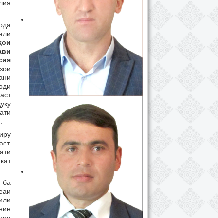
лия
ода
алӣ
ҳои
ави
сия
ъзои
ани
оди
даст
уқу
лати
.
иру
ст.
ати
кат
 ба
еаи
или
унин
ори