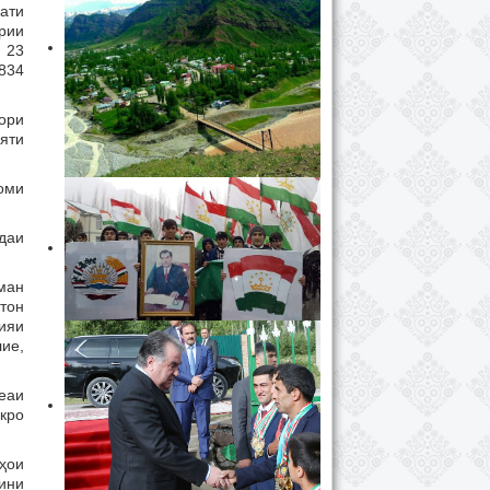
ати
рии
, 23
 834
ори
яти
оми
даи
ман
тон
ияи
ие,
меаи
икро
ҳои
рини