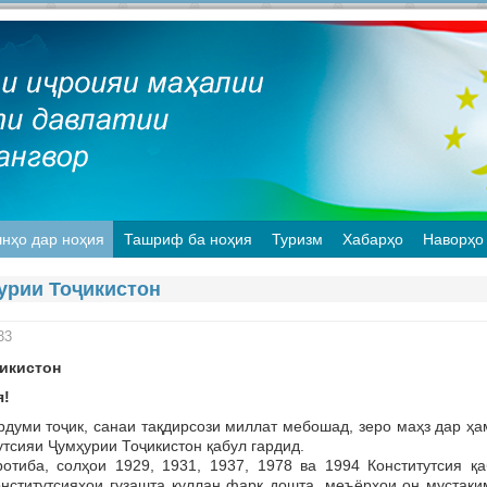
нҳо дар ноҳия
Ташриф ба ноҳия
Туризм
Хабарҳо
Наворҳо
урии Тоҷикистон
33
икистон
я!
уми тоҷик, санаи тақдирсози миллат мебошад, зеро маҳз дар ҳа
утсияи Ҷумҳурии Тоҷикистон қабул гардид.
отиба, солҳои 1929, 1931, 1937, 1978 ва 1994 Конститутсия қа
конститутсияҳои гузашта куллан фарқ дошта, меъёрҳои он мустақ