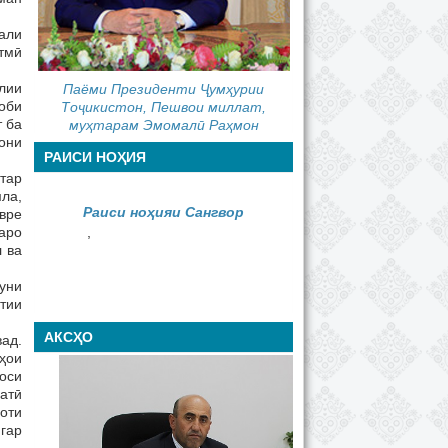
али
тмӣ
лии
Паёми Президенти Ҷумҳурии
оби
Тоҷикистон, Пешвои миллат,
т ба
муҳтарам Эмомалӣ Раҳмон
рони
РАИСИ НОҲИЯ
тар
ла,
Раиси ноҳияи Сангвор
вре
таро
,
 ва
уни
тии
АКСҲО
ад.
ҳои
оси
атӣ
оти
гар