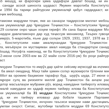
аб мешуд, ки фарогири ҳама ҳадафҳои давлат бошад, ки ин
 санади асосӣ шинохта шудааст. Якумин маротиба Конститутс
ли 1994 ба тариқи райпурсии умумихалқӣ қабул гардидааст, ки
оҷик мебошад.
тамоми мардуми тоҷик, яке аз санаҳои тақдирсози миллат мебош
сии умумихалқӣ дар Ҷумҳурии Тоҷикистон – Конститутсияи Ҷумҳу
о 29 солагии онро ҷашн хоҳем гирифт. Ин сана барои мардуми Мо
фардои давлатамонро дар худ таҷассум менамояд. Таърих гувоҳи
 имрӯз, 5-маротиба, яъне дар солҳои 1929, 1931, 1937, 1978 ва 
да, Конститутсияи нави амалкунандаи Ҷумҳурии Тоҷикистон
шта, меъёрҳои он мустақиман амал намуда ба стандартҳои санад
ошад. Ногуфта намонад, ки ба Конуститутсияи Ҷумҳурии Тоҷикис
22-июни соли 2003-юм ва 22 майи соли 2016-ум) бо роҳи райпур
аст.
ҳурии Тоҷикистон то имрўз дар ҳаёти сиёсиву иқтисодӣ ва иҷтим
 ба амал омаданд. Маҳз тайи ҳамин солҳо музокироти тўлонии ми
суббот ва оромию баҳамоии тарафҳо буд, шурўъ шуда, 27 июни с
қрори сулҳ ва ризоияти миллӣ дар Тоҷикистон ба анҷом рас
атор масъалаҳои мубрами рўз, ворид намудани тағйироту иловаҳ
амалӣ намудани ин ҳадаф якумин тағйиру илова ба Конститутсия
сии умумихалқӣ ба
31 моддаи
Констиутсияи Ҷумҳурии Тоҷикис
нд, ки ин тағйиру иловаҳо дар бобати ташкили Парламе
 Ҷумҳурии Тоҷикистон, инчунин таъсиси мақоми нави дастаҷамъ
умлаи онҳост. Сипас, мутобиқи талаботи моддаи 69 Конститутс