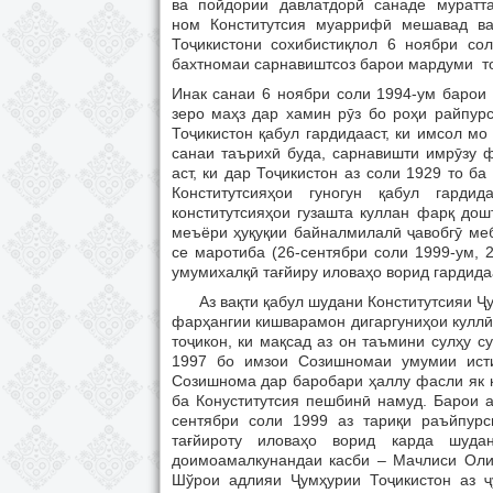
ва пойдории давлатдорӣ санаде муратт
ном Конститутсия муаррифӣ мешавад ва
Тоҷикистони сохибистиқлол 6 ноябри со
бахтномаи сарнавиштсоз барои мардуми т
Инак санаи 6 ноябри соли 1994-ум барои 
зеро маҳз дар хамин рӯз бо роҳи райпур
Тоҷикистон қабул гардидааст, ки имсол м
санаи таърихӣ буда, сарнавишти имрӯзу 
аст, ки дар Тоҷикистон аз соли 1929 то ба
Конститутсияҳои гуногун қабул гарди
конститутсияҳои гузашта куллан фарқ до
меъёри ҳуқуқии байналмилалӣ ҷавобгӯ меб
се маротиба (26-сентябри соли 1999-ум, 
умумихалқӣ тағйиру иловаҳо ворид гардида
Аз вақти қабул шудани Конститутсияи Ҷум
фарҳангии кишварамон дигаргуниҳои куллӣ
тоҷикон, ки мақсад аз он таъмини сулҳу 
1997 бо имзои Созишномаи умумии исти
Созишнома дар баробари ҳаллу фасли як қ
ба Конуститутсия пешбинӣ намуд. Барои 
сентябри соли 1999 аз тариқи раъйпур
тағйироту иловаҳо ворид карда шуда
доимоамалкунандаи касби – Мачлиси Оли
Шўрои адлияи Ҷумҳурии Тоҷикистон аз ҷ