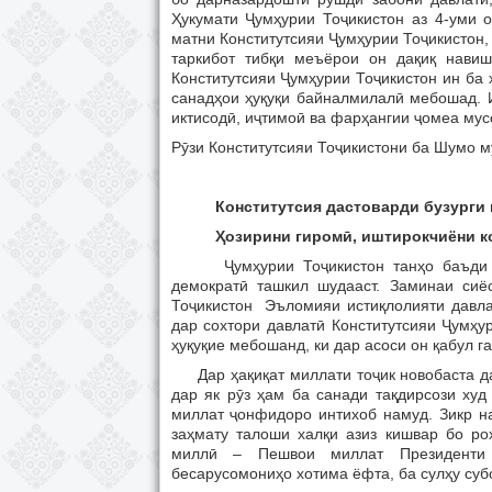
Ҳукумати Ҷумҳурии Тоҷикистон аз 4-уми о
матни Конститутсияи Ҷумҳурии Тоҷикистон,
таркибот тибқи меъёрои он дақиқ навиш
Конститутсияи Ҷумҳурии Тоҷикистон ин ба
санадҳои ҳуқуқи байналмилалӣ мебошад. И
иктисодӣ, иҷтимоӣ ва фарҳангии ҷомеа мус
Рӯзи Конститутсияи Тоҷикистони ба Шумо м
Конститутсия
дастоварди
бузурги
Ҳ
озирини
гиром
ӣ
, иштирокчиёни к
Ҷумҳурии Тоҷикистон танҳо баъди тан
демократӣ ташкил шудааст. Заминаи си
Тоҷикистон Эъломияи истиқлолияти давлат
дар сохтори давлатӣ Конститутсияи Ҷумҳу
ҳуқуқие мебошанд, ки дар асоси он қабул г
Дар ҳақиқат миллати тоҷик новобаста да
дар як рӯз ҳам ба санади тақдирсози худ
миллат ҷонфидоро интихоб намуд. Зикр на
заҳмату талоши халқи азиз кишвар бо ро
миллӣ – Пешвои миллат Президенти
бесарусомониҳо хотима ёфта, ба сулҳу суб