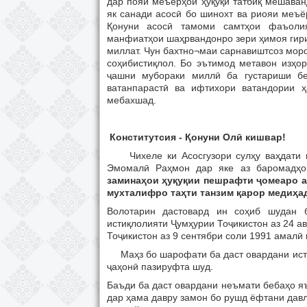
дар пояи меъёрҳои ҳуқуқӣ татбиқ мешаван
як санади асосӣ бо шинохт ва риояи меъё
Қонуни асосӣ тамоми самтҳои фаъолия
манфиатҳои шаҳрвандонро зери ҳимоя гири
миллат. Чун бахтно¬маи сарнавиштсоз мор
соҳибистиқлол. Бо эътимод метавон изҳор
ҷашни мубораки миллӣ ба густариши беш
ватанпарастӣ ва ифтихори ватандории ҳ
мебахшад.
Конститутсия -
Қ
онуни
Ол
ӣ
кишвар!
Чихеле ки Асосгузори сулҳу ваҳдати ми
Эмомалӣ Раҳмон дар яке аз баромадҳо
заминаҳои ҳуқуқии пешрафти ҷомеаро а
мухталифро таҳти танзим қарор медиҳа
Волотарин дастовард ин соҳиб шудан б
истиқлолияти Ҷумҳурии Тоҷикистон аз 24 ав
Тоҷикистон аз 9 сентябри соли 1991 амалӣ 
Маҳз бо шарофати ба даст овардани исти
ҷаҳонӣ пазируфта шуд.
Баъди ба даст овардани неъмати бебаҳо яъ
дар ҳама давру замон бо рушд ёфтани давл