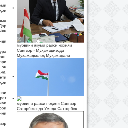
уми
иҳои
ама
 Дар
йян
нди
муовини якуми раиси ноҳияи
Сангвор - Муҳамадизода
ура
Муҳамадсолеҳ Муҳамадали
аст.
ори
и он
нд.
нти
ҳои
раи
орат
маи
муовини раиси ноҳияи Сангвор -
рои
Саторбекзода Умеда Сатторбек
ини
увор