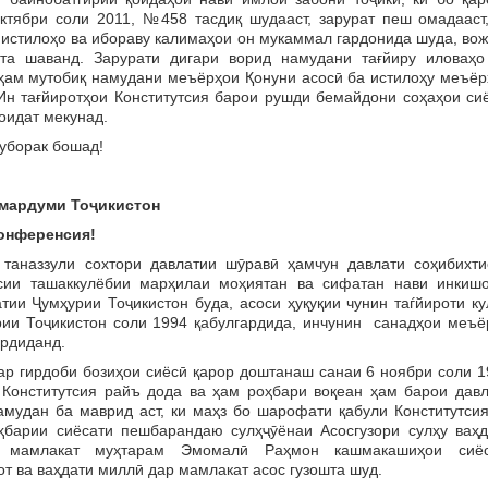
ктябри соли 2011, №458 тасдиқ шудааст, зарурат пеш омадааст,
 истилоҳо ва ибораву калимаҳои он мукаммал гардонида шуда, во
та шаванд. Зарурати дигари ворид намудани тағйиру иловаҳо
 ҳам мутобиқ намудани меъёрҳои Қонуни асосӣ ба истилоҳу меъёр
н тағйиротҳои Конститутсия барои рушди бемайдони соҳаҳои сиё
оидат мекунад.
уборак бошад!
мардуми
То
ҷ
икистон
онференсия!
аззули сохтори давлатии шӯравӣ ҳамчун давлати соҳибихти
ёсии ташаккулёбии марҳилаи моҳиятан ва сифатан нави инкиш
ии Ҷумҳурии Тоҷикистон буда, асоси ҳуқуқии чунин таѓйироти ку
рии Тоҷикистон соли 1994 қабулгардида, инчунин санадҳои меъё
ардиданд.
р гирдоби бозиҳои сиёсӣ қарор доштанаш санаи 6 ноябри соли 1
 Конститутсия райъ дода ва ҳам роҳбари воқеан ҳам барои давл
мудан ба маврид аст, ки маҳз бо шарофати қабули Конститутсия
ҳбарии сиёсати пешбарандаю сулҳҷӯёнаи Асосгузори сулҳу ваҳд
 мамлакат муҳтарам Эмомалӣ Раҳмон кашмакашиҳои сиё
от ва ваҳдати миллӣ дар мамлакат асос гузошта шуд.