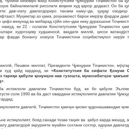
д. Чунини низомро маҳз Конистутсияи Ҷумҳурии Тоҷикистон ба ҳу
рҳои байналмилалӣ рисолати воқеии худ қарор додааст. Он ба ҳу
ти дав¬лату давлатдориро танзим наму¬да, ҳуқуқу озодиҳо
фтааст. Муҳимтар аз ҳама, роҳнамоест барои имрӯзу фардои давл
о ҳифз мекунад ва мебарад сӯйи оян¬даи неку дурахшони Тоҷикис
 намуд, ки 22 - солагии Конститутсияи Ҷумҳурии Тоҷикистон ҳам
тари худогоҳиву худшиносӣ, ваҳдати миллӣ, ҳисси ватандӯст
ар фарди бонангу номуси Тоҷикистони соҳибистиқлол нерӯи т
ллӣ, Пешвои миллат, Президенти Ҷумҳурии Тоҷикистон, мӯҳта
и худ қайд карданд, ки
«Конститутсия ба сифати Қонуни 
з тариқи қабули қонунҳои нав гузошта, муносибатҳои ҷамъия
д»
.
а истиклоли давлатии Тоҷикистон буд, ки бо қабули Эълом
густи соли 1990 ва ба даст овардани истиқлолияти давлатии Ҷумҳ
гардид.
қлолияти давлатӣ, Тоҷикистон ҳамчун қисми ҷудонашавандаи ҷом
не истиқлолият, бояд санади тозае таҳия ва қабул карда мешуд, 
ату давлатдорӣ зарурияти муайян сохтани сохтор, идораи давлат