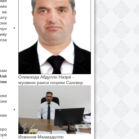
кми
кми
 ва
ату
тони
чун
иву
оза
рам
Олӣ
Олимзода Абдулло Назрӣ -
тии
муовини раиси ноҳияи Сангвор
ияи
урии
еаи
зеро
дорӣ
Исмонов Маҳмадулло