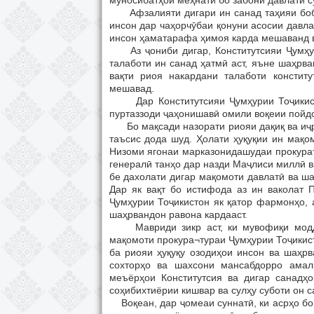
муносибатҳои меҳнатӣ бо забони давлатӣ с
Афзалияти дигари ин санад таҳияи боби 
инсон дар чаҳорчӯбаи қонуни асосии давла
инсон ҳаматарафа ҳимоя карда мешаванд в
Аз ҷониби дигар, Конститутсияи Ҷумҳур
талаботи ин санад ҳатмӣ аст, яъне шаҳрва
вақти риоя накардани талаботи констит
мешавад.
Дар Конститутсияи Ҷумҳурии Тоҷикисто
пуртаззоди ҷаҳонишавӣ омили воқеии пойдо
Бо мақсади назорати риояи дақиқ ва иҷро
таъсис дода шуд. Ҳолати ҳуқуқии ин мақо
Низоми ягонаи марказонидашудаи прокурат
генералӣ танҳо дар назди Маҷлиси миллӣ в
бе дахолати дигар мақомоти давлатӣ ва ш
Дар як вақт бо истифода аз ин ваколат 
Ҷумҳурии Тоҷикистон як қатор фармонҳо, 
шаҳрвандон равона кардааст.
Мавриди зикр аст, ки мувофиқи моддаи
мақомоти прокура¬тураи Ҷумҳурии Тоҷикис
ба риояи ҳуқуқу озодиҳои инсон ва шаҳр
сохторҳо ва шахсони мансабдорро амал
меъёрҳои Конститутсия ва дигар санадҳ
соҳибихтиёрии кишвар ва сулҳу суботи он са
Воқеан, дар ҷомеаи суннатӣ, ки асрҳо бо