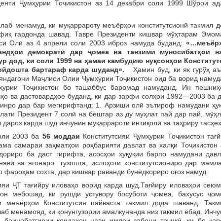
енти Ҷумҳурии Тоҷикистон аз 14 декабри соли 1999 Шўрои ад
 менамуд, ки муқаррароту меъёрҳои конститутсионӣ такмил д
фиқ гардонда шавад. Тавре Президенти кишвар мўҳтарам Эмом
си Олӣ аз 4 апрели соли 2003 иброз намуда буданд:
«…меъёр
андҳои демократӣ дар ҷомеа ва танзими муносибатҳои н
ур дод, ки соли 1999 на ҳамаи камбудию нуқсонҳои Конститут
 ҷойдошта бартараф карда шуданд».
Ҳамин буд, ки як гурўҳ а
яндагони Маҷлиси Олии Ҷумҳурии Тоҷикистон оид ба ворид намуд
мҳурии Тоҷикистон бо ташаббус баромад намуданд. Ин пешниҳ
шҳо ва дастовардҳое буданд, ки дар зарфи солҳои 1992—2003 ба 
инро дар бар мегирифтанд: 1. Арзиши олӣ эътироф намудани ҳуқ
лати Президент 7 солӣ на бештар аз ду муҳлат пай дар пай, мӯҳ
л дароз карда шуд инчунин муқаррароти интиқолӣ ва таҳриру тасҳеҳ
ли 2003 ба
56 моддаи
Конститутсияи Ҷумҳурии Тоҷикистон тағй
ама самараи заҳматҳои роҳбарияти давлат ва халқи Тоҷикистон а
дориро ба даст гирифта, асосҳои ҳуқуқии барпо намудани давл
унявӣ ва ягонаро гузошта, ислоҳоти конститутсиониро дар мамла
 фароҳам сохта, дар кишвар раванди бунёдкориро оғоз намуд.
ҶТ тағийру иловаҳо ворид карда шуд.Тағйиру иловаҳои сеюм
 он мебошад, ки рушди устувору босуботи ҷомеа, бахусус ҷом
и меъёрҳои Конститутсия пайваста такмил дода шаванд. Такм
лаб менамояд, ки қонунгузории амалкунанда низ такмил ёбад. Инч
 баинобатгирии қоидаҳои нави имлои забони тоҷикӣ, ки бо қар