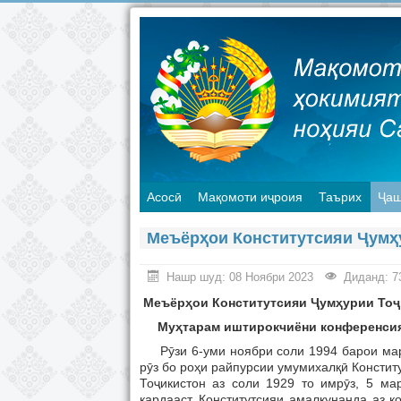
Асосӣ
Мақомоти иҷроия
Таърих
Ҷаш
Меъёрҳои Конститутсияи Ҷумҳ
Нашр шуд: 08 Ноябри 2023
Диданд: 7
Меъёр
ҳ
ои
Консти
тутсияи
Ҷ
ум
ҳ
урии
То
ҷ
Му
ҳтарам
иштирокчиёни конференси
Рӯзи 6-уми ноябри соли 1994 барои мард
рӯз бо роҳи райпурсии умумихалқӣ Констит
Тоҷикистон аз соли 1929 то имрӯз, 5 мар
кардааст. Конститутсияи амалкунанда аз 