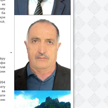
 ки
жаву
 ба
ҳои
сӣ,
ёру
офи
ллӣ
рии
994
ату
 ва
ати
сию