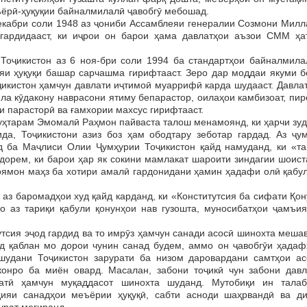
ъёрӣ-ҳуқуқии байналмилалӣ ҷавобгӯ мебошад.
декабри соли 1948 аз ҷониби Ассамблеяи генералии Созмони Милл
гардидааст, ки иҷрои он барои ҳама давлатҳои аъзои СММ ҳа
кистон аз 6 ноя-бри соли 1994 ба стандартҳои байналмила
яи ҳуқуқи башар сарчашма гирифтааст. Зеро дар моддаи якуми б
ҷикистон ҳамчун давлати иҷтимоӣ муаррифӣ карда шудааст. Давла
ла кӯдакону наврасони ятиму бепарастор, оилаҳои камбизоат, пи
и парасторӣ ва ғамхории махсус гирифтааст.
тарам Эмомалӣ Раҳмон пайваста талош менамоянд, ки ҳарчи зуд
да, Тоҷикистони азиз боз ҳам ободтару зеботар гардад. Аз ҷум
д ба Маҷлиси Олии Ҷумҳурии Тоҷикистон қайд намуданд, ки «та
 дорем, ки барои ҳар як сокини мамлакат шароити зиндагии шоис
ямон маҳз ба хотири амалӣ гардонидани ҳамин ҳадафи олӣ қабул
 баромадҳои худ қайд карданд, ки «Конститутсия ба сифати Қон
 аз тариқи қабули қонунҳои нав гузошта, муносибатҳои ҷамъия
сия эҷод гардид ва то имрӯз ҳамчун санади асосӣ шинохта мешав
нд қаблан мо дорои чунин санад будем, аммо он ҷавобгӯи ҳадаф
 шудани Тоҷикистон зарурати ба низом даровардани самтҳои ас
конро ба миён овард. Масалан, забони тоҷикӣ чун забони давл
атӣ ҳамчун муқаддасот шинохта шуданд. Мутобиқи ин талаб
таҳияи санадҳои меъёрии ҳуқуқӣ, сабти асноди шаҳрвандӣ ва ди