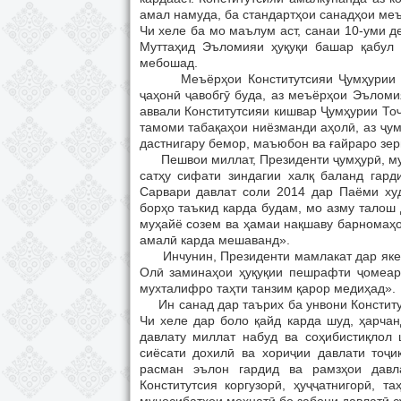
амал намуда, ба стандартҳои санадҳои ме
Чи хеле ба мо маълум аст, санаи 10-уми 
Муттаҳид Эъломияи ҳуқуқи башар қабул 
мебошад.
Меъёрҳои Конститутсияи Ҷумҳурии Тоҷи
ҷаҳонӣ ҷавобгӯ буда, аз меъёрҳои Эъломи
аввали Конститутсияи кишвар Ҷумҳурии То
тамоми табақаҳои ниёзманди аҳолӣ, аз ҷум
дастнигару бемор, маъюбон ва ғайраро зер
Пешвои миллат, Президенти ҷумҳурӣ, муҳ
сатҳу сифати зиндагии халқ баланд гарди
Сарвари давлат соли 2014 дар Паёми ху
борҳо таъкид карда будам, мо азму талош
муҳайё созем ва ҳамаи нақшаву барномаҳо
амалӣ карда мешаванд».
Инчунин, Президенти мамлакат дар яке аз
Олӣ заминаҳои ҳуқуқии пешрафти ҷомеаро
мухталифро таҳти танзим қарор медиҳад».
Ин санад дар таърих ба унвони Конститут
Чи хеле дар боло қайд карда шуд, ҳарча
давлату миллат набуд ва соҳибистиқлол
сиёсати дохилӣ ва хориҷии давлати тоҷи
расман эълон гардид ва рамзҳои давл
Конститутсия коргузорӣ, ҳуҷҷатнигорӣ, 