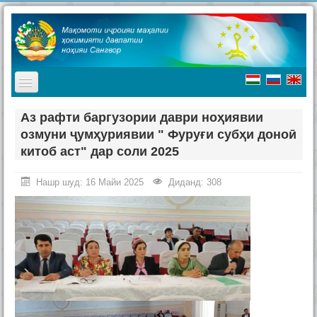
TPL_PROTOSTAR_TOGGLE_MENU
Асосӣ
Аз рафти баргузории даври ноҳиявии
озмуни ҷумҳуриявии " Фуруғи субҳи доноӣ
Мақомоти иҷроия
китоб аст" дар соли 2025
Таърих
Нашр шуд: 16 Майи 2025
Диданд: 308
Ҷашнҳо дар ноҳия
Ташриф ба ноҳия
Туризм
Хабарҳо
Наворҳо