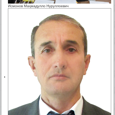
Исмонов Маҳмадулло Нуруллоевич