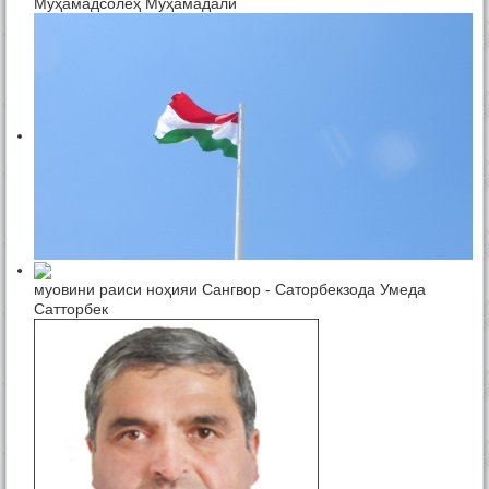
Муҳамадсолеҳ Муҳамадали
муовини раиси ноҳияи Сангвор - Саторбекзода Умеда
Сатторбек