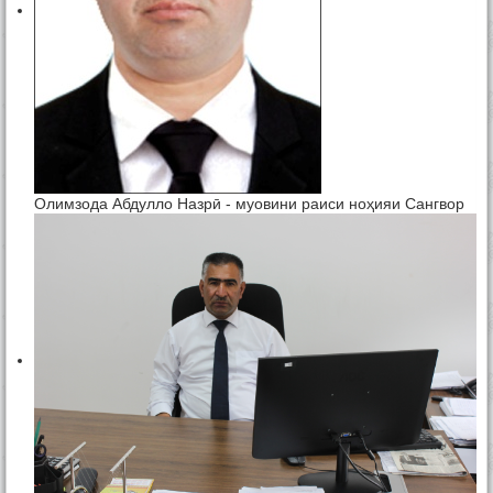
Олимзода Абдулло Назрӣ - муовини раиси ноҳияи Сангвор