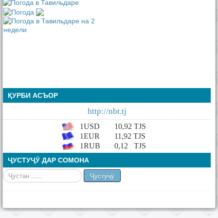
ҚУРБИ АСЪОР
http://nbt.tj
1USD
10,92
TJS
1EUR
11,92 TJS
1RUB
0,12
TJS
ҶУСТУҶӮ ДАР СОМОНА
Ҷустан
Ҷустуҷӯ