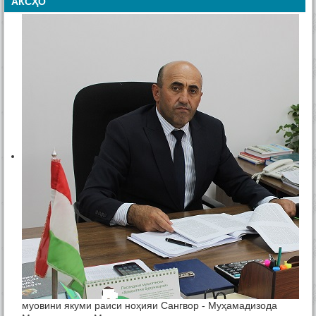
АКСҲО
муовини якуми раиси ноҳияи Сангвор - Муҳамадизода